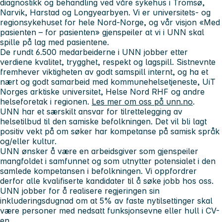
diagnostikk og behandling ved våre sykehus i Tromsø,
Narvik, Harstad og Longyearbyen.
Vi er universitets- og
regionsykehuset for hele Nord-Norge, og
v
år visjon «Med
pasienten – for pasienten» gjenspeiler at vi i UNN skal
spille på lag med pasientene.
De rundt 6.500 medarbeiderne i UNN jobber etter
verdiene
kvalitet, trygghet, respekt og lagspill. Sistnevnte
fremhever viktigheten av godt samspill internt, og ha et
nært og godt samarbeid
med kommunehelsetjeneste, UiT
Norges arktiske universitet, Helse Nord RHF og andre
helseforetak i regionen.
Les mer om oss på unn.no
.
UNN har et særskilt ansvar for tilrettelegging av
helsetilbud til den samiske befolkningen. Det vil bli lagt
positiv vekt på om søker har kompetanse på samisk språk
og/eller kultur.
UNN ønsker å være en arbeidsgiver som gjenspeiler
mangfoldet i samfunnet og som utnytter potensialet i den
samlede kompetansen i befolkningen. Vi oppfordrer
derfor alle kvalifiserte kandidater til å søke jobb hos oss.
UNN jobber for å realisere regjeringen sin
inkluderingsdugnad om at 5% av faste nytilsettinger skal
være personer med nedsatt funksjonsevne eller hull i CV-
en.