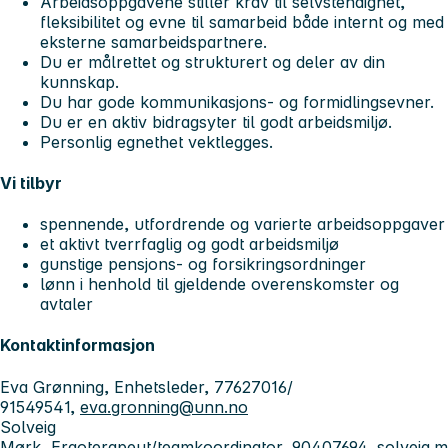
Arbeidsoppgavene stiller krav til selvstendighet,
fleksibilitet og evne til samarbeid både internt og med
eksterne samarbeidspartnere.
Du er målrettet og strukturert og deler av din
kunnskap.
Du har gode kommunikasjons- og formidlingsevner.
Du er en aktiv bidragsyter til godt arbeidsmiljø.
Personlig egnethet vektlegges.
Vi tilbyr
spennende, utfordrende og varierte arbeidsoppgaver
et aktivt tverrfaglig og godt arbeidsmiljø
gunstige pensjons- og forsikringsordninger
lønn i henhold til gjeldende overenskomster og
avtaler
Kontaktinformasjon
Eva Grønning, Enhetsleder, 77627016/
91549541,
eva.gronning@unn.no
Solveig
Mørk, Ergoterapeut/teamkoordinator, 90407694,
solveig.m