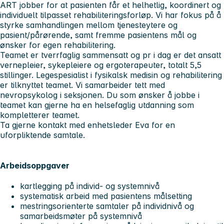
ART jobber for at pasienten får et helhetlig, koordinert og
individuelt tilpasset rehabiliteringsforløp. Vi har fokus på å
styrke samhandlingen mellom tjenesteytere og
pasient/pårørende, samt fremme pasientens mål og
ønsker for egen rehabilitering.
Teamet er tverrfaglig sammensatt og pr i dag er det ansatt
vernepleier, sykepleiere og ergoterapeuter, totalt 5,5
stillinger. Legespesialist i fysikalsk medisin og rehabilitering
er tilknyttet teamet. Vi samarbeider tett med
nevropsykolog i seksjonen. Du som ønsker å jobbe i
teamet kan gjerne ha en helsefaglig utdanning som
kompletterer teamet.
Ta gjerne kontakt med enhetsleder Eva for en
uforpliktende samtale.
Arbeidsoppgaver
kartlegging på individ- og systemnivå
systematisk arbeid med pasientens målsetting
mestringsorienterte samtaler på individnivå og
samarbeidsmøter på systemnivå