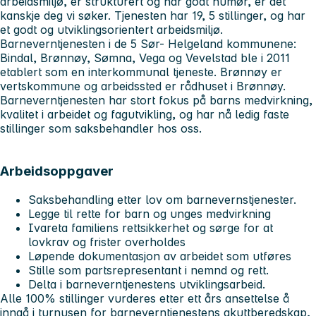
arbeidsmiljø, er strukturert og har godt humør, er det
kanskje deg vi søker. Tjenesten har 19, 5 stillinger, og har
et godt og utviklingsorientert arbeidsmiljø.
Barneverntjenesten i de 5 Sør- Helgeland kommunene:
Bindal, Brønnøy, Sømna, Vega og Vevelstad ble i 2011
etablert som en interkommunal tjeneste. Brønnøy er
vertskommune og arbeidssted er rådhuset i Brønnøy.
Barneverntjenesten har stort fokus på barns medvirkning,
kvalitet i arbeidet og fagutvikling, og har nå ledig faste
stillinger som saksbehandler hos oss.
Arbeidsoppgaver
Saksbehandling etter lov om barnevernstjenester.
Legge til rette for barn og unges medvirkning
Ivareta familiens rettsikkerhet og sørge for at
lovkrav og frister overholdes
Løpende dokumentasjon av arbeidet som utføres
Stille som partsrepresentant i nemnd og rett.
Delta i barneverntjenestens utviklingsarbeid.
Alle 100% stillinger vurderes etter ett års ansettelse å
inngå i turnusen for barneverntjenestens akuttberedskap,