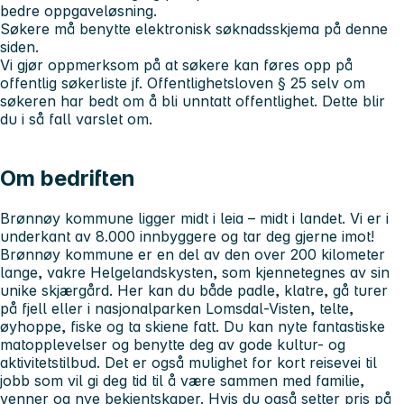
bedre oppgaveløsning.
Søkere må benytte elektronisk søknadsskjema på denne
siden.
Vi gjør oppmerksom på at søkere kan føres opp på
offentlig søkerliste jf. Offentlighetsloven § 25 selv om
søkeren har bedt om å bli unntatt offentlighet. Dette blir
du i så fall varslet om.
Om bedriften
Brønnøy kommune ligger midt i leia – midt i landet. Vi er i
underkant av 8.000 innbyggere og tar deg gjerne imot!
Brønnøy kommune er en del av den over 200 kilometer
lange, vakre Helgelandskysten, som kjennetegnes av sin
unike skjærgård. Her kan du både padle, klatre, gå turer
på fjell eller i nasjonalparken Lomsdal-Visten, telte,
øyhoppe, fiske og ta skiene fatt. Du kan nyte fantastiske
matopplevelser og benytte deg av gode kultur- og
aktivitetstilbud. Det er også mulighet for kort reisevei til
jobb som vil gi deg tid til å være sammen med familie,
venner og nye bekjentskaper. Hvis du også setter pris på