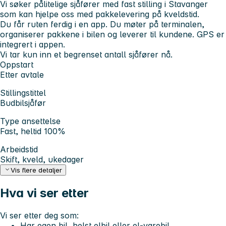
Vi søker pålitelige sjåfører med fast stilling i Stavanger
som kan hjelpe oss med pakkelevering på kveldstid.
Du får ruten ferdig i en app. Du møter på terminalen,
organiserer pakkene i bilen og leverer til kundene. GPS er
integrert i appen.
Vi tar kun inn et begrenset antall sjåfører nå.
Oppstart
Etter avtale
Stillingstittel
Budbilsjåfør
Type ansettelse
Fast, heltid 100%
Arbeidstid
Skift, kveld, ukedager
Vis flere detaljer
Hva vi ser etter
Vi ser etter deg som:
Har egen bil, helst elbil eller el-varebil