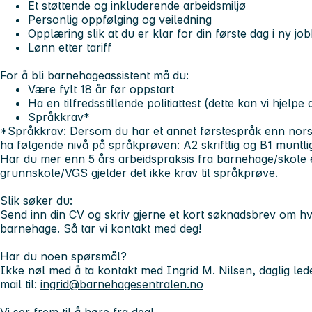
Et støttende og inkluderende arbeidsmiljø
Personlig oppfølging og veiledning
Opplæring slik at du er klar for din første dag i ny jo
Lønn etter tariff
For å bli barnehageassistent må du:
Være fylt 18 år før oppstart
Ha en tilfredsstillende politiattest (dette kan vi hjelpe
Språkkrav*
*Språkkrav: Dersom du har et annet førstespråk enn no
ha følgende nivå på språkprøven: A2 skriftlig og B1 muntli
Har du mer enn 5 års arbeidspraksis fra barnehage/skole el
grunnskole/VGS gjelder det ikke krav til språkprøve.
Slik søker du:
Send inn din CV og skriv gjerne et kort søknadsbrev om hvo
barnehage. Så tar vi kontakt med deg!
Har du noen spørsmål?
Ikke nøl med å ta kontakt med Ingrid M. Nilsen, daglig led
mail til:
ingrid@barnehagesentralen.no