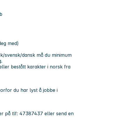
bb
 deg med)
rsk/svensk/dansk må du minimum
g.
ler bestått karakter i norsk fra
rfor du har lyst å jobbe i
er på tlf: 47387437 eller send en