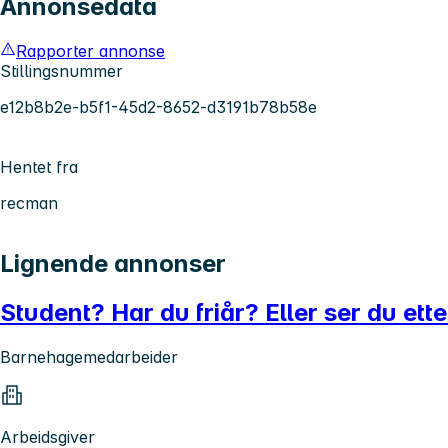
Annonsedata
Rapporter annonse
Stillingsnummer
e12b8b2e-b5f1-45d2-8652-d3191b78b58e
Hentet fra
recman
Lignende annonser
Student? Har du friår? Eller ser du ette
Barnehagemedarbeider
Arbeidsgiver