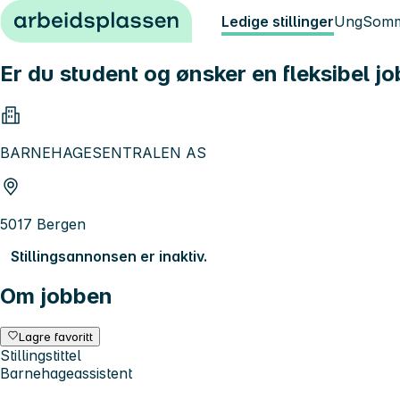
Hopp til innhold
Ledige stillinger
Ung
Somm
Er du student og ønsker en fleksibel j
BARNEHAGESENTRALEN AS
5017 Bergen
Stillingsannonsen er inaktiv.
Om jobben
Lagre favoritt
Stillingstittel
Barnehageassistent