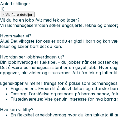
Antall stillinger
10
Vis flere detaljer
Vil du ha en jobb fylt med lek og latter?
Vi i Barnehagesentralen søker engasjerte, lekne og omsorgsf
Hvem søker vi?
Alle! Det viktigste for oss er at du er glad i barn og kan 
leser og lærer bort det du kan.
Hvordan ser jobbhverdagen ut?
Din jobbhverdag er fleksibel – du jobber når det passer de
Det å være barnehageassistent er en gøyal jobb. Hver dag
oppgaver, aktiviteter og situasjoner. Alt i fra lek og latter t
Egenskaper vi mener trengs for å passe som barnehageassi
Engasjement:
Evnen til å aktivt delta i og utforske ba
Omsorg:
Forståelse og respons på barnas behov, føle
Tilstedeværelse:
Vise genuin interesse for hva barna si
Hva kan vi tilby?
En fleksibel arbeidshverdag hvor du kan takke ja til 