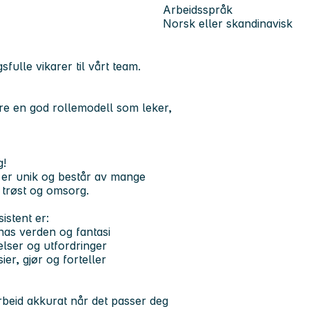
Arbeidsspråk
Norsk eller skandinavisk
ulle vikarer til vårt team.
være en god rollemodell som leker,
g!
 er unik og består av mange
il trøst og omsorg.
stent er:
rnas verden og fantasi
lser og utfordringer
er, gjør og forteller
arbeid akkurat når det passer deg