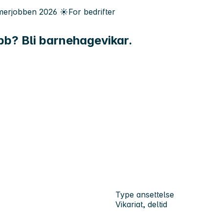
erjobben
2026
☀️
For bedrifter
obb? Bli barnehagevikar.
Type ansettelse
Vikariat, deltid