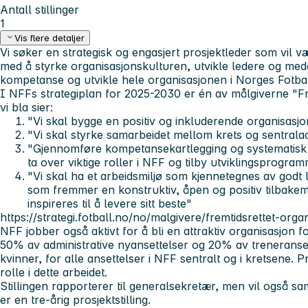
Antall stillinger
1
Vis flere detaljer
Vi søker en strategisk og engasjert prosjektleder som vil 
med å styrke organisasjonskulturen, utvikle ledere og meda
kompetanse og utvikle hele organisasjonen i Norges Fotba
I NFFs strategiplan for 2025-2030 er én av målgiverne "Fr
vi bla sier:
"Vi skal bygge en positiv og inkluderende organisasjo
"Vi skal styrke samarbeidet mellom krets og sentrala
"Gjennomføre kompetansekartlegging og systematisk
ta over viktige roller i NFF og tilby utviklingsprogr
"Vi skal ha et arbeidsmiljø som kjennetegnes av god
som fremmer en konstruktiv, åpen og positiv tilbakem
inspireres til å levere sitt beste"
https://strategi.fotball.no/no/malgivere/fremtidsrettet-orga
NFF jobber også aktivt for å bli en attraktiv organisasjon 
50% av administrative nyansettelser og 20% av treneranse
kvinner, for alle ansettelser i NFF sentralt og i kretsene. Pr
rolle i dette arbeidet.
Stillingen rapporterer til generalsekretær, men vil også sa
er en tre-årig prosjektstilling.