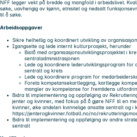
NFF legger vekt på bredde og mangfold i arbeidslivet. Kvali
søke, uavhengig av kjønn, etnisitet og nedsatt funksjonsev
til å søke.
Arbeidsoppgaver
Sikre helhetlig og koordinert utvikling av organisasj
Igangsette og lede internt kulturprosjekt, herunder
Bistå med organisasjonsutviklingsprosjektet i kret
sentraladministrasjonen
Lede og koordinere lederutviklingsprogram for 
sentralt og krets
Lede og koordinere program for medarbeidersk
Foreta kompetansekartlegging, kartlegge komp
mangler av kompetanse for fremtidens utfordri
Bidra til implementering og oppfølging av Rekrutter
jenter og kvinner, med fokus på å gjøre NFF til en mer
kvinner, øke andelen kvinnelige ansatte sentralt og i 
https://jenterogkvinner.fotball.no/no/rekrutteringsmod
Bidra til implementering og oppfølging av andre strateg
sentralt