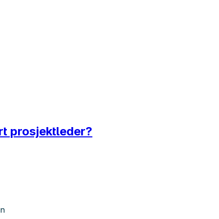
rt prosjektleder?
en