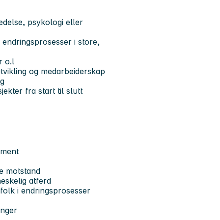
delse, psykologi eller
 endringsprosesser i store,
 o.l
tvikling og medarbeiderskap
ig
kter fra start til slutt
jement
re motstand
eskelig atferd
folk i endringsprosesser
inger