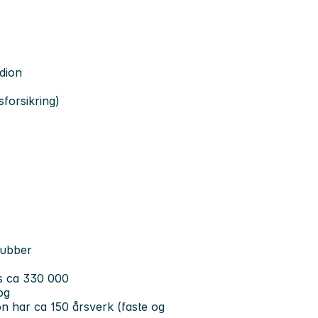
adion
forsikring)
klubber
les ca 330 000
og
n har ca 150 årsverk (faste og