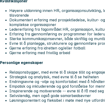
Kvalifikasjoner
Høyere utdanning innen HR, organisasjonsutvikling, le
tilsvarende
Dokumentert erfaring med prosjektledelse, kultur- og
komplekse organisasjoner
Ledererfaring fra fagområdet HR, organisasjon, kultur
Erfaring fra gjennomføring av programmer for lederu
Sterke kommunikasjonsevner, både skriftlig og muntl
Evne til å planlegge, strukturere og gjennomføre prosje
Gjerne erfaring fra idretten og/eller fotball
Gjerne erfaring med frivillig arbeid
Personlige egenskaper
Relasjonsbygger, med evne til å skape tillit og engas
Strategisk og analytisk, med evne til å se helheten
Endringsevne og -vilje og komfortabel med å håndte
Empatisk og inkluderende og god forståelse for menn
Inspirerende og motiverende -- evne til å få med seg 
Selvstendig, men også gode samarbeidsevner
Løsningsorientert og fleksibel i møte med nye utfordr