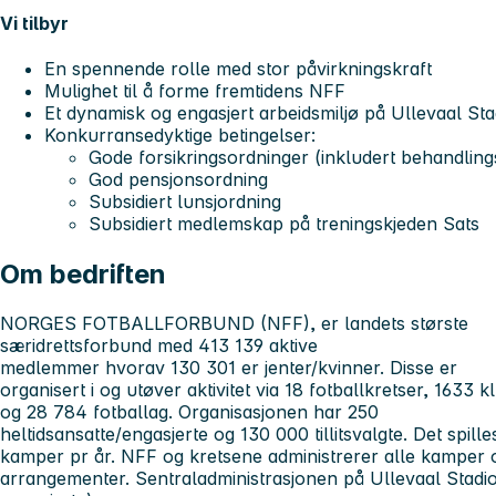
Vi tilbyr
En spennende rolle med stor påvirkningskraft
Mulighet til å forme fremtidens NFF
Et dynamisk og engasjert arbeidsmiljø på Ullevaal St
Konkurransedyktige betingelser:
Gode forsikringsordninger (inkludert behandlings
God pensjonsordning
Subsidiert lunsjordning
Subsidiert medlemskap på treningskjeden Sats
Om bedriften
NORGES FOTBALLFORBUND (NFF), er landets største
særidrettsforbund med 413 139 aktive
medlemmer hvorav 130 301 er jenter/kvinner. Disse er
organisert i og utøver aktivitet via 18 fotballkretser, 1633 
og 28 784 fotballag. Organisasjonen har 250
heltidsansatte/engasjerte og 130 000 tillitsvalgte. Det spil
kamper pr år. NFF og kretsene administrerer alle kamper 
arrangementer. Sentraladministrasjonen på Ullevaal Stadio