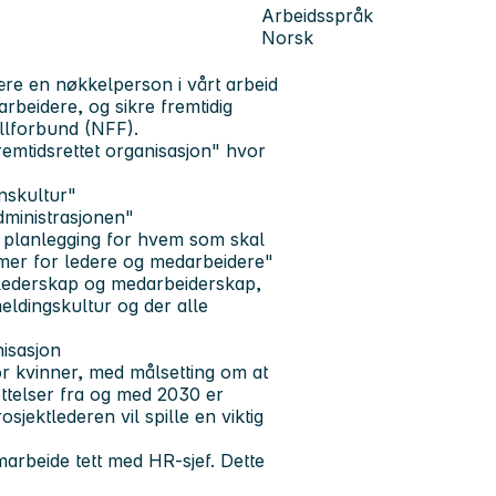
Arbeidsspråk
Norsk
være en nøkkelperson i vårt arbeid
rbeidere, og sikre fremtidig
llforbund (NFF).
emtidsrettet organisasjon" hvor
nskultur"
dministrasjonen"
 planlegging for hvem som skal
ammer for ledere og medarbeidere"
t lederskap og medarbeiderskap,
eldingskultur og der alle
nisasjon
for kvinner, med målsetting om at
ttelser fra og med 2030 er
osjektlederen vil spille en viktig
marbeide tett med HR-sjef. Dette