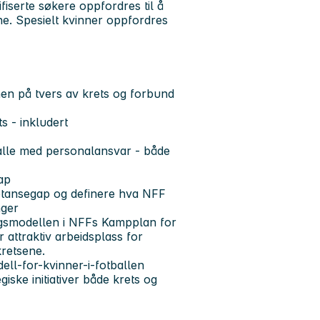
fiserte søkere oppfordres til å
ne. Spesielt kvinner oppfordres
onen på tvers av krets og forbund
s - inkludert
alle med personalansvar - både
ap
etansegap og definere hva NFF
nger
ingsmodellen i NFFs Kampplan for
 attraktiv arbeidsplass for
kretsene.
ell-for-kvinner-i-fotballen
iske initiativer både krets og