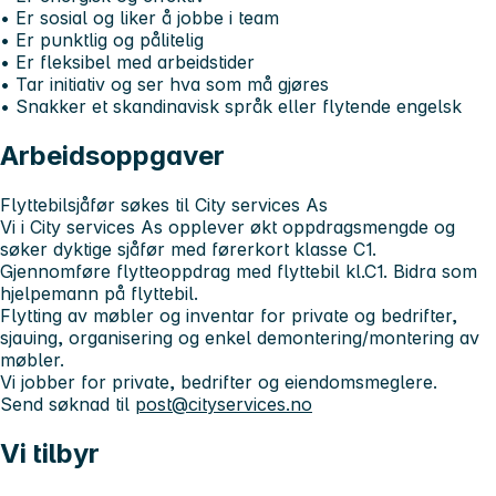
• Er sosial og liker å jobbe i team
• Er punktlig og pålitelig
• Er fleksibel med arbeidstider
• Tar initiativ og ser hva som må gjøres
• Snakker et skandinavisk språk eller flytende engelsk
Arbeidsoppgaver
Flyttebilsjåfør søkes til City services As
Vi i City services As opplever økt oppdragsmengde og
søker dyktige sjåfør med førerkort klasse C1.
Gjennomføre flytteoppdrag med flyttebil kl.C1. Bidra som
hjelpemann på flyttebil.
Flytting av møbler og inventar for private og bedrifter,
sjauing, organisering og enkel demontering/montering av
møbler.
Vi jobber for private, bedrifter og eiendomsmeglere.
Send søknad til
post@cityservices.no
Vi tilbyr