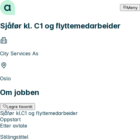
Hopp til innhold
Meny
Sjåfør kl. C1 og flyttemedarbeider
City Services As
Oslo
Om jobben
Lagre favoritt
Sjåfør kl.C1 og flyttemedarbeider
Oppstart
Etter avtale
Stillingstittel