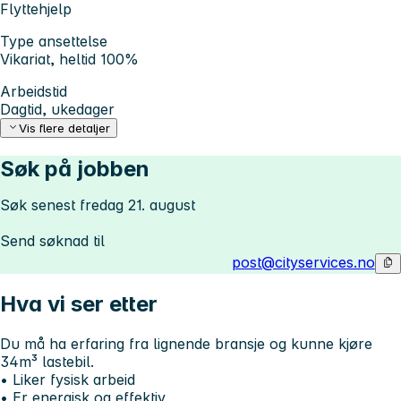
Flyttehjelp
Type ansettelse
Vikariat, heltid 100%
Arbeidstid
Dagtid, ukedager
Vis flere detaljer
Søk på jobben
Søk senest fredag 21. august
Send søknad til
post@cityservices.no
Hva vi ser etter
Du må ha erfaring fra lignende bransje og kunne kjøre
34m³ lastebil.
• Liker fysisk arbeid
• Er energisk og effektiv