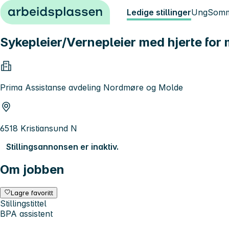
Hopp til innhold
Ledige stillinger
Ung
Somm
Sykepleier/Vernepleier med hjerte for
Prima Assistanse avdeling Nordmøre og Molde
6518 Kristiansund N
Stillingsannonsen er inaktiv.
Om jobben
Lagre favoritt
Stillingstittel
BPA assistent