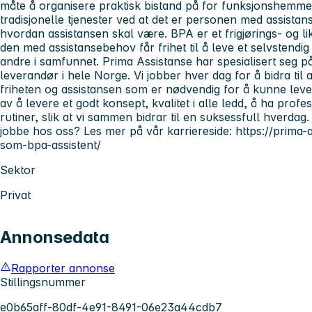
måte å organisere praktisk bistand på for funksjonshemmed
tradisjonelle tjenester ved at det er personen med assis
hvordan assistansen skal være. BPA er et frigjørings- og lik
den med assistansebehov får frihet til å leve et selvstendig o
andre i samfunnet. Prima Assistanse har spesialisert seg p
leverandør i hele Norge. Vi jobber hver dag for å bidra ti
friheten og assistansen som er nødvendig for å kunne leve e
av å levere et godt konsept, kvalitet i alle ledd, å ha pro
rutiner, slik at vi sammen bidrar til en suksessfull hverdag
jobbe hos oss? Les mer på vår karriereside: https://prima-
som-bpa-assistent/
Sektor
Privat
Annonsedata
Rapporter annonse
Stillingsnummer
e0b65aff-80df-4e91-8491-06e23a44cdb7