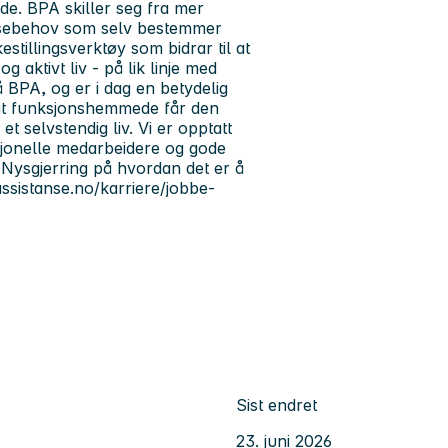
e. BPA skiller seg fra mer
tansebehov som selv bestemmer
estillingsverktøy som bidrar til at
g aktivt liv - på lik linje med
å BPA, og er i dag en betydelig
l at funksjonshemmede får den
t selvstendig liv. Vi er opptatt
fesjonelle medarbeidere og gode
. Nysgjerring på hvordan det er å
assistanse.no/karriere/jobbe-
Sist endret
23. juni 2026