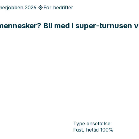
erjobben
2026
☀️
For bedrifter
 mennesker? Bli med i super-turnusen v
Type ansettelse
Fast, heltid 100%