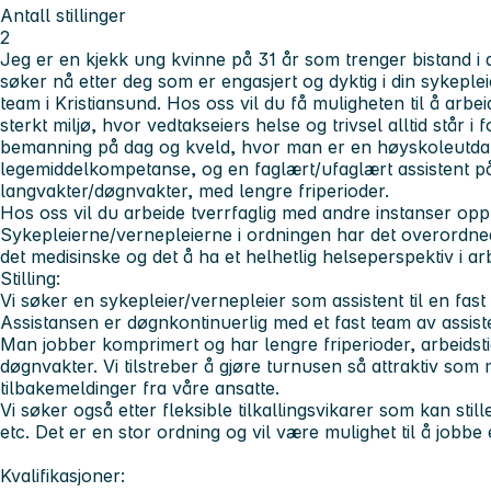
Antall stillinger
2
Jeg er en kjekk ung kvinne på 31 år som trenger bistand i 
søker nå etter deg som er engasjert og dyktig i din sykepleie
team i Kristiansund. Hos oss vil du få muligheten til å arbei
sterkt miljø, hvor vedtakseiers helse og trivsel alltid står i
bemanning på dag og kveld, hvor man er en høyskoleutd
legemiddelkompetanse, og en faglært/ufaglært assistent på
langvakter/døgnvakter, med lengre friperioder.
Hos oss vil du arbeide tverrfaglig med andre instanser opp
Sykepleierne/vernepleierne i ordningen har det overordne
det medisinske og det å ha et helhetlig helseperspektiv i a
Stilling:
Vi søker en sykepleier/vernepleier som assistent til en fast
Assistansen er døgnkontinuerlig med et fast team av assiste
Man jobber komprimert og har lengre friperioder, arbeidst
døgnvakter. Vi tilstreber å gjøre turnusen så attraktiv som 
tilbakemeldinger fra våre ansatte.
Vi søker også etter fleksible tilkallingsvikarer som kan stil
etc. Det er en stor ordning og vil være mulighet til å jobbe
Kvalifikasjoner: