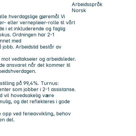
Arbeidsspråk
Norsk
alle hverdagslige gjøremål Vi
r- eller vernepleier-rolle til vårt
de i et inkluderende og faglig
 fokus. Ordningen har 2-1
annet med
 jobb. Arbeidstid består av
 mot vedtakseier og arbeidsleder.
de ansvaret når det kommer til
rbeidshverdagen.
 stilling på 99,4%. Turnus:
nter som jobber i 2-1 assistanse.
id vil hovedsakelig være
mulig, og det reflekteres i gode
le opp ved ferieavvikling, behov
 en del.