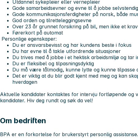
Utdannet sykepleier eller vernepleier
Gode samarbeidsevner og evne til å jobbe selvstendi
Gode kommunikasjonsferdigheter på norsk, både muntl
God orden og tilretteleggingsevne
Over 23 år grunnet forsikring på bil, men ikke et krav
Førerkort på automat
Personlige egenskaper:
Du er ansvarsbevisst og har kundens beste i fokus
Du har evne til å takle utfordrende situasjoner
Du trives med å jobbe i et hektisk arbeidsmiljø og tar in
Du er fleksibel og tilpasningsdyktig
Du må være tålmodig, kunne lytte og kunne tilpasse d
Det er viktig at du blir godt kjent med meg og kan ska
hverdagen
Aktuelle kandidater kontaktes for intervju fortløpende og vi 
kandidater. Hiv deg rundt og søk da vel!
Om bedriften
BPA er en forkortelse for brukerstyrt personlig assistanse.