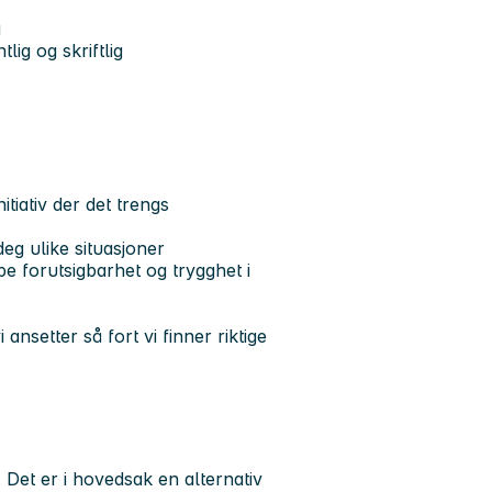
g
ig og skriftlig
itiativ der det trengs
eg ulike situasjoner
pe forutsigbarhet og trygghet i
ansetter så fort vi finner riktige
 Det er i hovedsak en alternativ