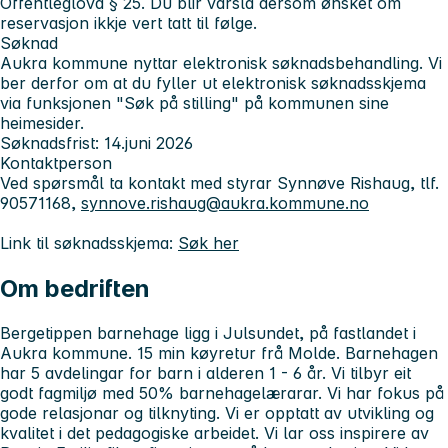
Offentleglova § 25. Du blir varsla dersom ønsket om
reservasjon ikkje vert tatt til følge.
Søknad
Aukra kommune nyttar elektronisk søknadsbehandling. Vi
ber derfor om at du fyller ut elektronisk søknadsskjema
via funksjonen "Søk på stilling" på kommunen sine
heimesider.
Søknadsfrist: 14.juni 2026
Kontaktperson
Ved spørsmål ta kontakt med styrar Synnøve Rishaug, tlf.
90571168,
synnove.rishaug@aukra.kommune.no
Link til søknadsskjema:
Søk her
Om bedriften
Bergetippen barnehage ligg i Julsundet, på fastlandet i
Aukra kommune. 15 min køyretur frå Molde. Barnehagen
har 5 avdelingar for barn i alderen 1 - 6 år. Vi tilbyr eit
godt fagmiljø med 50% barnehagelærarar. Vi har fokus på
gode relasjonar og tilknyting. Vi er opptatt av utvikling og
kvalitet i det pedagogiske arbeidet. Vi lar oss inspirere av