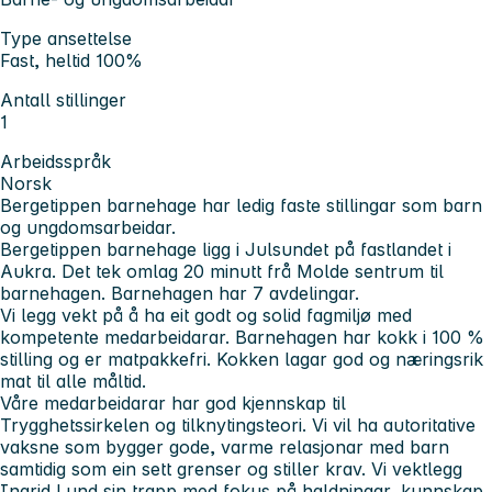
Type ansettelse
Fast, heltid 100%
Antall stillinger
1
Arbeidsspråk
Norsk
Bergetippen barnehage har ledig faste stillingar som barn
og ungdomsarbeidar.
Bergetippen barnehage ligg i Julsundet på fastlandet i
Aukra. Det tek omlag 20 minutt frå Molde sentrum til
barnehagen. Barnehagen har 7 avdelingar.
Vi legg vekt på å ha eit godt og solid fagmiljø med
kompetente medarbeidarar. Barnehagen har kokk i 100 %
stilling og er matpakkefri. Kokken lagar god og næringsrik
mat til alle måltid.
Våre medarbeidarar har god kjennskap til
Trygghetssirkelen og tilknytingsteori. Vi vil ha autoritative
vaksne som bygger gode, varme relasjonar med barn
samtidig som ein sett grenser og stiller krav. Vi vektlegg
Ingrid Lund sin trapp med fokus på haldningar, kunnskap