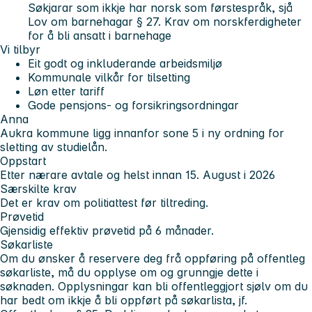
Søkjarar som ikkje har norsk som førstespråk, sjå
Lov om barnehagar § 27. Krav om norskferdigheter
for å bli ansatt i barnehage
Vi tilbyr
Eit godt og inkluderande arbeidsmiljø
Kommunale vilkår for tilsetting
Løn etter tariff
Gode pensjons- og forsikringsordningar
Anna
Aukra kommune ligg innanfor sone 5 i ny ordning for
sletting av studielån.
Oppstart
Etter nærare avtale og helst innan 15. August i 2026
Særskilte krav
Det er krav om politiattest før tiltreding.
Prøvetid
Gjensidig effektiv prøvetid på 6 månader.
Søkarliste
Om du ønsker å reservere deg frå oppføring på offentleg
søkarliste, må du opplyse om og grunngje dette i
søknaden. Opplysningar kan bli offentleggjort sjølv om du
har bedt om ikkje å bli oppført på søkarlista, jf.