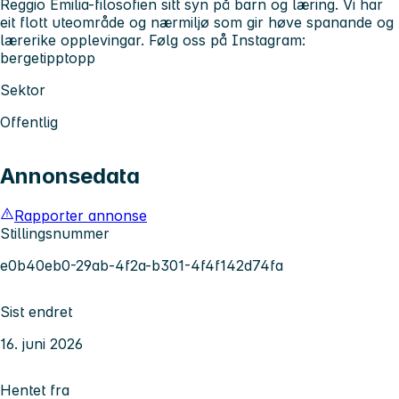
Reggio Emilia-filosofien sitt syn på barn og læring. Vi har
eit flott uteområde og nærmiljø som gir høve spanande og
lærerike opplevingar. Følg oss på Instagram:
bergetipptopp
Sektor
Offentlig
Annonsedata
Rapporter annonse
Stillingsnummer
e0b40eb0-29ab-4f2a-b301-4f4f142d74fa
Sist endret
16. juni 2026
Hentet fra