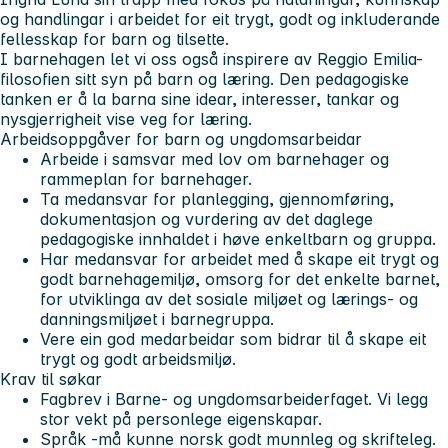
og handlingar i arbeidet for eit trygt, godt og inkluderande
fellesskap for barn og tilsette.
I barnehagen let vi oss også inspirere av Reggio Emilia-
filosofien sitt syn på barn og læring. Den pedagogiske
tanken er å la barna sine idear, interesser, tankar og
nysgjerrigheit vise veg for læring.
Arbeidsoppgåver for barn og ungdomsarbeidar
Arbeide i samsvar med lov om barnehager og
rammeplan for barnehager.
Ta medansvar for planlegging, gjennomføring,
dokumentasjon og vurdering av det daglege
pedagogiske innhaldet i høve enkeltbarn og gruppa.
Har medansvar for arbeidet med å skape eit trygt og
godt barnehagemiljø, omsorg for det enkelte barnet,
for utviklinga av det sosiale miljøet og lærings- og
danningsmiljøet i barnegruppa.
Vere ein god medarbeidar som bidrar til å skape eit
trygt og godt arbeidsmiljø.
Krav til søkar
Fagbrev i Barne- og ungdomsarbeiderfaget. Vi legg
stor vekt på personlege eigenskapar.
Språk -må kunne norsk godt munnleg og skrifteleg.