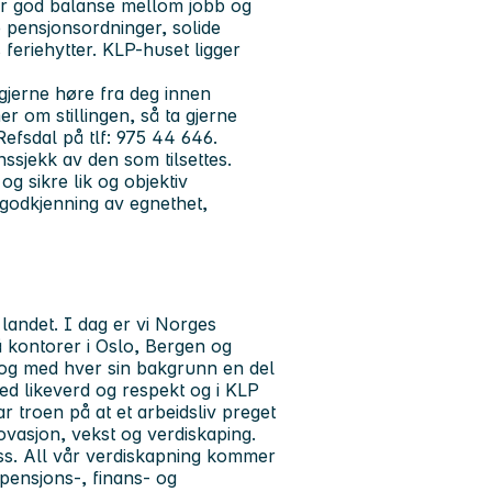
for god balanse mellom jobb og
e pensjonsordninger, solide
s feriehytter. KLP-huset ligger
i gjerne høre fra deg innen
 om stillingen, så ta gjerne
efsdal på tlf: 975 44 646.
jekk av den som tilsettes.
g sikre lik og objektiv
 godkjenning av egnethet,
landet. I dag er vi Norges
å kontorer i Oslo, Bergen og
 og med hver sin bakgrunn en del
med likeverd og respekt og i KLP
har troen på at et arbeidsliv preget
novasjon, vekst og verdiskaping.
oss. All vår verdiskapning kommer
pensjons-, finans- og