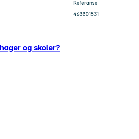
Referanse
468801531
nehager og skoler?