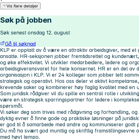
Vis flere detaljer
Søk på jobben
Søk senest onsdag 12. august
Gå til søknad
KLP er opptatt av å være en attraktiv arbeidsgiver, med et g
ansatte. HR-seksjonen jobber fremtidsrettet og kundenært, o
og øke effektivitet. Vi utvikler medarbeidere, ledere og org
arbeidsgiveransvaret for hele konsernet. HR er en del av
organisasjon i KLP. Vi er 24 kolleger som jobber tett sam
strategisk og operativt. Hos oss deler vi aktivt kompetans
krevende saker og kombinerer høy faglig kvalitet med en u
Som juridisk rådgiver vil du spille en sentral rolle i utvikl
være en strategisk sparringspartner for ledere i komplekse 
spørsmål.
Vi søker deg som trives med rådgivning og forhandling, og so
dyktig evner å finne gode og praktiske løsninger på juridisk
er god til å samarbeide med andre og kommuniserer godt på
Du må ha svært god muntlig og skriftlig framstillingsevne o
med høyt tempo.