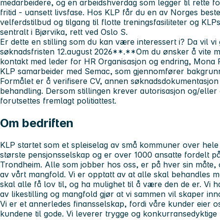
medarbeidere, og en arbeidshverdag som legger til rette 
fritid - uansett livsfase. Hos KLP får du en av Norges best
velferdstilbud og tilgang til flotte treningsfasiliteter og KLP
sentralt i Bjørvika, rett ved Oslo S.
Er dette en stilling som du kan være interessert i? Da vil v
søknadsfristen 12.august 2026**.**Om du ønsker å vite mer
kontakt med leder for HR Organisasjon og endring, Mona R
KLP samarbeider med Semac, som gjennomfører bakgrunnss
Formålet er å verifisere CV, annen søknadsdokumentasjon o
behandling. Dersom stillingen krever autorisasjon og/eller
forutsettes fremlagt politiattest.
Om bedriften
KLP startet som et spleiselag av små kommuner over hele 
største pensjonsselskap og er over 1000 ansatte fordelt p
Trondheim. Alle som jobber hos oss, er på hver sin måte,
av vårt mangfold. Vi er opptatt av at alle skal behandles 
skal alle få lov til, og ha mulighet til å være den de er. Vi 
av likestilling og mangfold gjør at vi sammen vil skaper in
Vi er et annerledes finansselskap, fordi våre kunder eier 
kundene til gode. Vi leverer trygge og konkurransedyktige 