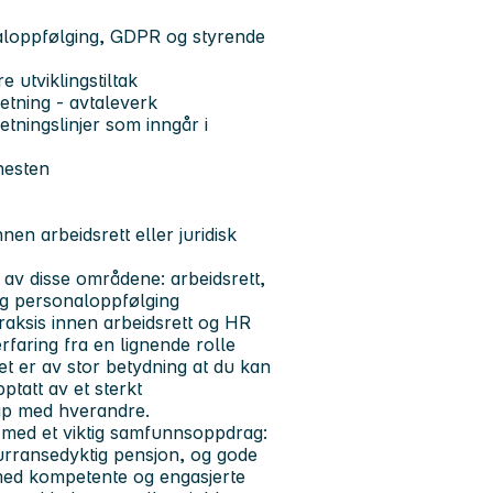
naloppfølging, GDPR og styrende
utviklingstiltak
etning - avtaleverk
etningslinjer som inngår i
nesten
en arbeidsrett eller juridisk
e av disse områdene: arbeidsrett,
 og personaloppfølging
raksis innen arbeidsrett og HR
faring fra en lignende rolle
et er av stor betydning at du kan
pptatt av et sterkt
kap med hverandre.
p med et viktig samfunnsoppdrag:
urransedyktig pensjon, og gode
ø med kompetente og engasjerte