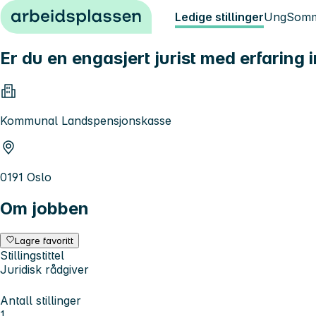
Hopp til innhold
Ledige stillinger
Ung
Somm
Er du en engasjert jurist med erfaring
Kommunal Landspensjonskasse
0191 Oslo
Om jobben
Lagre favoritt
Stillingstittel
Juridisk rådgiver
Antall stillinger
1