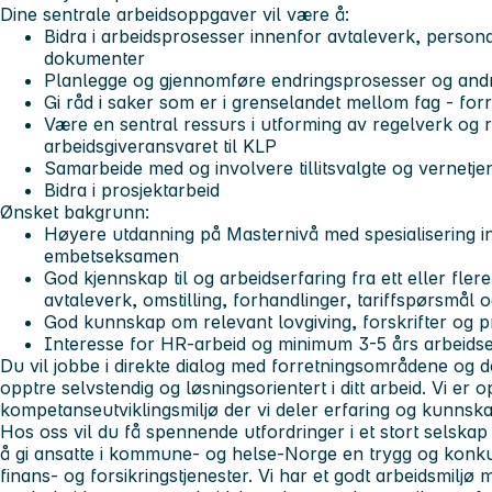
Dine sentrale arbeidsoppgaver vil være å:
Bidra i arbeidsprosesser innenfor avtaleverk, perso
dokumenter
Planlegge og gjennomføre endringsprosesser og andre 
Gi råd i saker som er i grenselandet mellom fag - forr
Være en sentral ressurs i utforming av regelverk og r
arbeidsgiveransvaret til KLP
Samarbeide med og involvere tillitsvalgte og vernetje
Bidra i prosjektarbeid
Ønsket bakgrunn:
Høyere utdanning på Masternivå med spesialisering inn
embetseksamen
God kjennskap til og arbeidserfaring fra ett eller fler
avtaleverk, omstilling, forhandlinger, tariffspørsmål
God kunnskap om relevant lovgiving, forskrifter og p
Interesse for HR-arbeid og minimum 3-5 års arbeidser
Du vil jobbe i direkte dialog med forretningsområdene og d
opptre selvstendig og løsningsorientert i ditt arbeid. Vi er o
kompetanseutviklingsmiljø der vi deler erfaring og kunns
Hos oss vil du få spennende utfordringer i et stort selska
å gi ansatte i kommune‑ og helse‑Norge en trygg og konk
finans- og forsikringstjenester. Vi har et godt arbeidsmilj