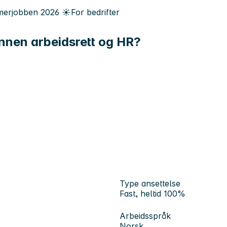
erjobben
2026
☀️
For bedrifter
 innen arbeidsrett og HR?
Type ansettelse
Fast, heltid 100%
Arbeidsspråk
Norsk