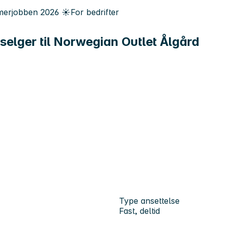
erjobben
2026
☀️
For bedrifter
kselger til Norwegian Outlet Ålgård
Type ansettelse
Fast, deltid