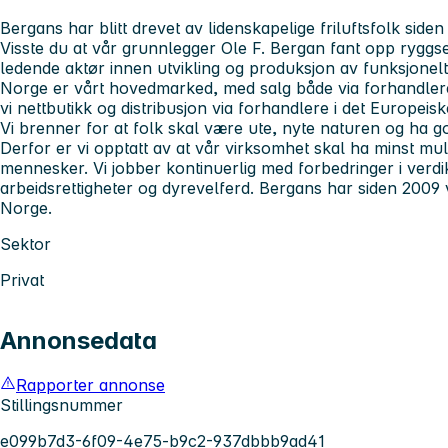
Bergans har blitt drevet av lidenskapelige friluftsfolk siden
Visste du at vår grunnlegger Ole F. Bergan fant opp ryggs
ledende aktør innen utvikling og produksjon av funksjonelt
Norge er vårt hovedmarked, med salg både via forhandlere o
vi nettbutikk og distribusjon via forhandlere i det Europeis
Vi brenner for at folk skal være ute, nyte naturen og ha g
Derfor er vi opptatt av at vår virksomhet skal ha minst mul
mennesker. Vi jobber kontinuerlig med forbedringer i verdik
arbeidsrettigheter og dyrevelferd. Bergans har siden 2009
Norge.
Sektor
Privat
Annonsedata
Rapporter annonse
Stillingsnummer
e099b7d3-6f09-4e75-b9c2-937dbbb9ad41