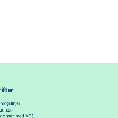
ifter
ningslinjer
logging
nnonser med API