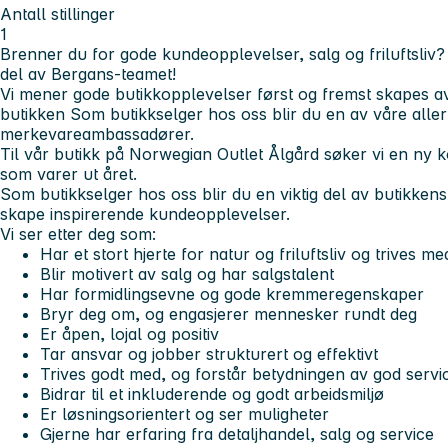
Antall stillinger
1
Brenner du for gode kundeopplevelser, salg og friluftsliv? 
del av Bergans-teamet!
Vi mener gode butikkopplevelser først og fremst skapes 
butikken Som butikkselger hos oss blir du en av våre aller
merkevareambassadører.
Til vår butikk på Norwegian Outlet Ålgård søker vi en ny koll
som varer ut året.
Som butikkselger hos oss blir du en viktig del av butikkens da
skape inspirerende kundeopplevelser.
Vi ser etter deg som:
Har et stort hjerte for natur og friluftsliv og trives m
Blir motivert av salg og har salgstalent
Har formidlingsevne og gode kremmeregenskaper
Bryr deg om, og engasjerer mennesker rundt deg
Er åpen, lojal og positiv
Tar ansvar og jobber strukturert og effektivt
Trives godt med, og forstår betydningen av god servi
Bidrar til et inkluderende og godt arbeidsmiljø
Er løsningsorientert og ser muligheter
Gjerne har erfaring fra detaljhandel, salg og service