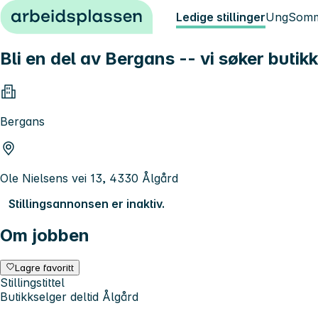
Hopp til innhold
Ledige stillinger
Ung
Somm
Bli en del av Bergans -- vi søker butik
Bergans
Ole Nielsens vei 13, 4330 Ålgård
Stillingsannonsen er inaktiv.
Om jobben
Lagre favoritt
Stillingstittel
Butikkselger deltid Ålgård