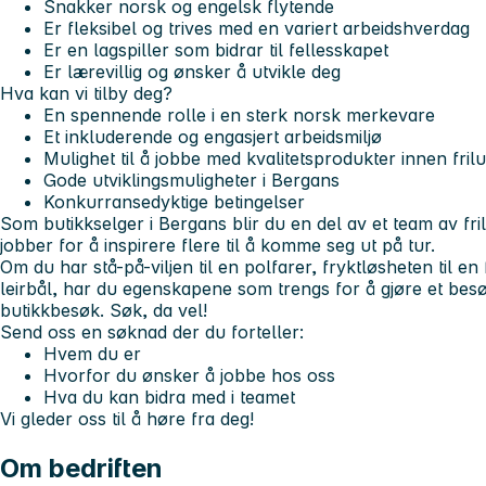
Snakker norsk og engelsk flytende
Er fleksibel og trives med en variert arbeidshverdag
Er en lagspiller som bidrar til fellesskapet
Er lærevillig og ønsker å utvikle deg
Hva kan vi tilby deg?
En spennende rolle i en sterk norsk merkevare
Et inkluderende og engasjert arbeidsmiljø
Mulighet til å jobbe med kvalitetsprodukter innen friluf
Gode utviklingsmuligheter i Bergans
Konkurransedyktige betingelser
Som butikkselger i Bergans blir du en del av et team av fr
jobber for å inspirere flere til å komme seg ut på tur.
Om du har stå-på-viljen til en polfarer, fryktløsheten til en 
leirbål, har du egenskapene som trengs for å gjøre et besøk
butikkbesøk. Søk, da vel!
Send oss en søknad der du forteller:
Hvem du er
Hvorfor du ønsker å jobbe hos oss
Hva du kan bidra med i teamet
Vi gleder oss til å høre fra deg!
Om bedriften