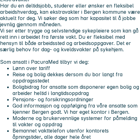
Har du en deltidsjobb, studerer eller ønsker en fleksibel
arbeidshverdag, kan ekstravakter i Bergen kommune være
aktuelt for deg. Vi søker deg som har kapasitet til å jobbe
jevnlig gjennom måneden.
Vi ser etter trygge og selvstendige sykepleiere som kan gå
rett inn i arbeidet fra første vakt. Du er fleksibel med
hensyn til både arbeidssted og arbeidsoppgaver. Det er
særlig behov for dag- og kveldsvakter på sykehjem.
Som ansatt i PacuraMed tilbyr vi deg:
Lønn over tariff
Reise og bolig dekkes dersom du bor langt fra
oppdragsstedet
Boligbidrag for ansatte som disponerer egen bolig og
arbeider heltid i langtidsoppdrag
Pensjons- og forsikringsordninger
God informasjon og oppfølging fra våre ansatte som
kjenner Bergen godt. Vi har eget kontor i Bergen.
Moderne og brukervennlige systemer for påmelding
til vakter og oppdrag
Bemannet vakttelefon utenfor kontorets
åpningstider, alle dager hele året