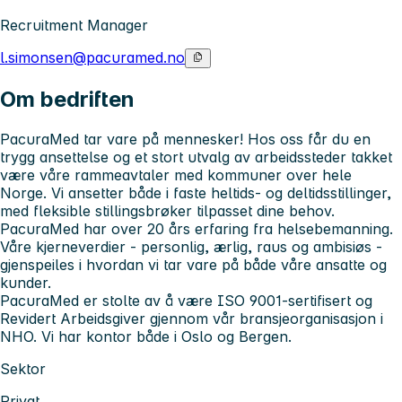
Recruitment Manager
l.simonsen@pacuramed.no
Om bedriften
PacuraMed tar vare på mennesker! Hos oss får du en
trygg ansettelse og et stort utvalg av arbeidssteder takket
være våre rammeavtaler med kommuner over hele
Norge. Vi ansetter både i faste heltids- og deltidsstillinger,
med fleksible stillingsbrøker tilpasset dine behov.
PacuraMed har over 20 års erfaring fra helsebemanning.
Våre kjerneverdier - personlig, ærlig, raus og ambisiøs -
gjenspeiles i hvordan vi tar vare på både våre ansatte og
kunder.
PacuraMed er stolte av å være ISO 9001-sertifisert og
Revidert Arbeidsgiver gjennom vår bransjeorganisasjon i
NHO. Vi har kontor både i Oslo og Bergen.
Sektor
Privat