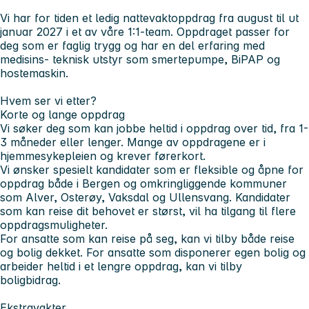
Vi har for tiden et ledig nattevaktoppdrag fra august til ut
januar 2027 i et av våre 1:1-team. Oppdraget passer for
deg som er faglig trygg og har en del erfaring med
medisins- teknisk utstyr som smertepumpe, BiPAP og
hostemaskin.
Hvem ser vi etter?
Korte og lange oppdrag
Vi søker deg som kan jobbe heltid i oppdrag over tid, fra 1-
3 måneder eller lenger. Mange av oppdragene er i
hjemmesykepleien og krever førerkort.
Vi ønsker spesielt kandidater som er fleksible og åpne for
oppdrag både i Bergen og omkringliggende kommuner
som Alver, Osterøy, Vaksdal og Ullensvang. Kandidater
som kan reise dit behovet er størst, vil ha tilgang til flere
oppdragsmuligheter.
For ansatte som kan reise på seg, kan vi tilby både reise
og bolig dekket. For ansatte som disponerer egen bolig og
arbeider heltid i et lengre oppdrag, kan vi tilby
boligbidrag.
Ekstravakter