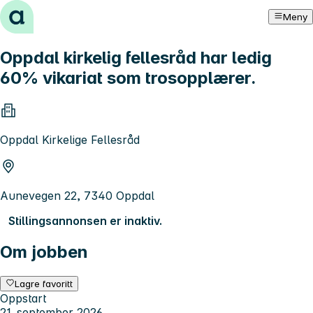
Hopp til innhold
Meny
Oppdal kirkelig fellesråd har ledig
60% vikariat som trosopplærer.
Oppdal Kirkelige Fellesråd
Aunevegen 22, 7340 Oppdal
Stillingsannonsen er inaktiv.
Om jobben
Lagre favoritt
Oppstart
21. september 2026