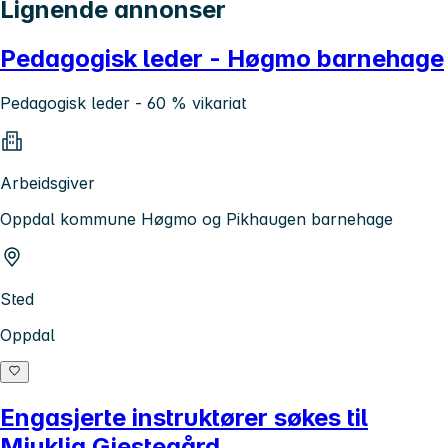
Lignende annonser
Pedagogisk leder - Høgmo barnehage
Pedagogisk leder - 60 % vikariat
Arbeidsgiver
Oppdal kommune Høgmo og Pikhaugen barnehage
Sted
Oppdal
Engasjerte instruktører søkes til
Mjuklia Gjestegård