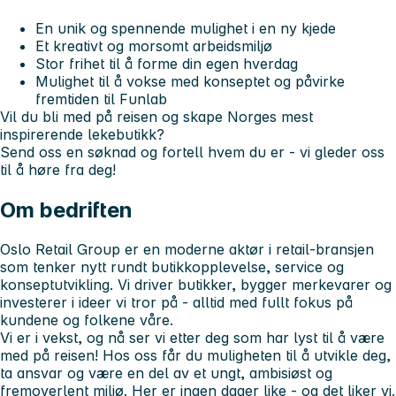
En unik og spennende mulighet i en ny kjede
Et kreativt og morsomt arbeidsmiljø
Stor frihet til å forme din egen hverdag
Mulighet til å vokse med konseptet og påvirke
fremtiden til Funlab
Vil du bli med på reisen og skape Norges mest
inspirerende lekebutikk?
Send oss en søknad og fortell hvem du er - vi gleder oss
til å høre fra deg!
Om bedriften
Oslo Retail Group
er en moderne aktør i retail-bransjen
som tenker nytt rundt butikkopplevelse, service og
konseptutvikling. Vi driver butikker, bygger merkevarer og
investerer i ideer vi tror på - alltid med fullt fokus på
kundene og folkene våre.
Vi er i vekst, og nå ser vi etter deg som har lyst til å være
med på reisen! Hos oss får du muligheten til å utvikle deg,
ta ansvar og være en del av et ungt, ambisiøst og
fremoverlent miljø. Her er ingen dager like - og det liker vi.