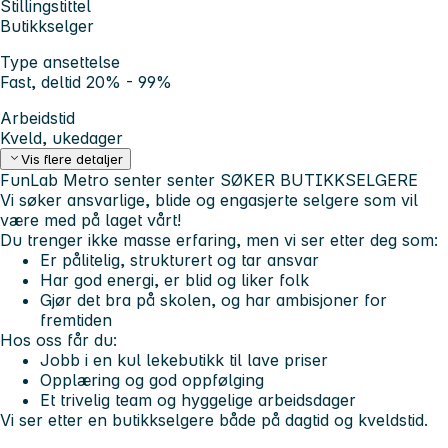
Stillingstittel
Butikkselger
Type ansettelse
Fast, deltid 20% - 99%
Arbeidstid
Kveld, ukedager
Vis flere detaljer
FunLab Metro senter senter SØKER BUTIKKSELGERE
Vi søker
ansvarlige, blide og engasjerte selgere
som vil
være med på laget vårt!
Du trenger ikke masse erfaring, men vi ser etter deg som:
Er pålitelig, strukturert og tar ansvar
Har god energi, er blid og liker folk
Gjør det bra på skolen, og har ambisjoner for
fremtiden
Hos oss får du:
Jobb i en kul lekebutikk til lave priser
Opplæring og god oppfølging
Et trivelig team og hyggelige arbeidsdager
Vi ser etter en butikkselgere både på dagtid og kveldstid.