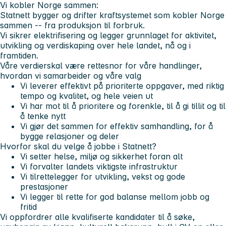
Vi kobler Norge sammen:
Statnett bygger og drifter kraftsystemet som kobler Norge
sammen -- fra produksjon til forbruk.
Vi sikrer elektrifisering og legger grunnlaget for aktivitet,
utvikling og verdiskaping over hele landet, nå og i
framtiden.
Våre verdier
skal være rettesnor for våre handlinger,
hvordan vi samarbeider og våre valg
Vi leverer
effektivt på prioriterte oppgaver, med riktig
tempo og kvalitet, og hele veien ut
Vi har mot
til å prioritere og forenkle, til å gi tillit og til
å tenke nytt
Vi gjør det sammen
for effektiv samhandling, for å
bygge relasjoner og deler
Hvorfor skal du velge å jobbe i Statnett?
Vi setter helse, miljø og sikkerhet foran alt
Vi forvalter landets viktigste infrastruktur
Vi tilrettelegger for utvikling, vekst og gode
prestasjoner
Vi legger til rette for god balanse mellom jobb og
fritid
Vi oppfordrer alle kvalifiserte kandidater til å søke,