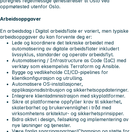
påregnes regelmessige tjenestereiser til Oslo ved
oppmøtested utenfor Oslo.
Arbeidsoppgaver
En arbeidsdag i Digital arbeidsflate er variert, men typiske
arbeidsoppgaver du kan forvente deg er:
Lede og koordinere det tekniske arbeidet med
automatisering av digitale arbeidsflater inkludert
livssyklus, standarder og operativ arbeidsflyt.
Automatisering / Infrastructure as Code (IaC) med
verktøy som eksempelvis Terraform og Ansible.
Bygge og vedlikeholde CI/CD-pipelines for
klientkonfigurasjon og utrulling.
Automatisere OS-installasjoner,
applikasjonsdistribusjon og sikkerhetsoppdateringer.
Integrere klientadministrasjon med skyplattformer.
Sikre at plattformene oppfyller krav til sikkerhet,
skalerbarhet og brukervennlighet i tråd med
virksomhetens arkitektur- og sikkerhetsprinsipper.
Bidra aktivt i design, feilsøking og implementering av
nye løsninger og tjenester.
Være faglig sparringspartner/Champion og støtte for