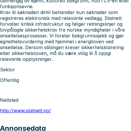
uavhengig av kjønn, kulturell bakgrunn, hull i CV-en eller
funksjonsevne.
Krav til søknaden din
Vi behandler kun søknader som
registreres elektronisk med relevante vedlegg. Statnett
forvalter kritisk infrastruktur og følger retningslinjer og
lovpålagte sikkerhetskrav fra norske myndigheter i våre
ansettelsesprosesser. Vi foretar bakgrunnssjekk og gjør
egnethetsvurdering med hjemmel i energiloven ved
ansettelse. Dersom stillingen krever sikkerhetsklarering
etter sikkerhetsloven, må du være villig til å oppgi
relevante opplysninger.
Sektor
Offentlig
Nettsted
http://www.statnett.no/
Annonsedata