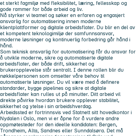
et sterkt fagmiljø med fleksibilitet, læring, fellesskap og
gode rammer for både arbeid og liv.
Nå styrker vi teamet og søker en erfaren og engasjert
ansvarlig for automatisering innen moderne
klientplattformer og digitale arbeidsflater. Du blir en del av
et kompetent teknologimiljø der samfunnsansvar,
moderne løsninger og kontinuerlig forbedring går hånd i
hånd.
Som teknisk ansvarlig for automatisering får du ansvar for
å utvikle moderne, sikre og automatiserte digitale
arbeidsflater, der både drift, sikkerhet og
brukeropplevelse står sentralt. I denne rollen blir du
nøkkelpersonen som omsetter våre behov til
automatiserte løsninger. Du vil være med å definere
standarder, bygge pipelines og sikre at digitale
arbeidsflater kan rulles ut på minutter. Ditt arbeid vil
direkte påvirke hvordan brukere opplever stabilitet,
sikkerhet og ytelse i sin arbeidshverdag.
Arbeidssted er fortrinnsvis ved Statnett sitt hovedkontor i
Nydalen i Oslo, men vi er åpne for å vurdere andre
oppmøtesteder for den ideelle kandidaten: Bergen,
Trondheim, Alta, Sandnes eller Sunndalsøra. Det må