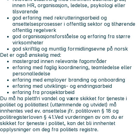
innen HR, organisasjon, ledelse, psykologi eller
tilsvarende
god erfaring med rekrutteringsarbeid og
ansettelsesprosesser i offentlig sektor og tilhørende
offentlig regelverk
god organisasjonsforståelse og erfaring fra større
virksomheter
god skriftlig og muntlig formidlingsevne på norsk
Det er også ønskelig med:
mastergrad innen relevante fagområder
erfaring med faglig koordinering, teamledelse eller
personalledelse
erfaring med employer branding og onboarding
erfaring med utviklings- og endringsarbeid
erfaring fra prosjektarbeid
Du må ha plettfri vandel og være skikket for tjeneste i
politiet og politiattest (uttømmende og utvidet) må
innhentes ved ev. ansettelse jfr. politiloven § 18 og
politiregisterloven § 41.Ved vurderingen av om du er
skikket for tjeneste i politiet, kan det bli innhentet
opplysninger om deg fra politiets registre.