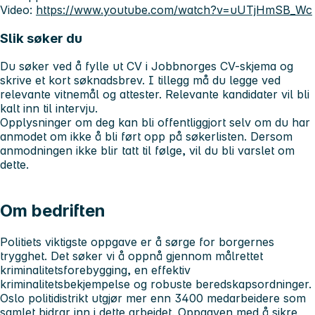
Video:
https://www.youtube.com/watch?v=uUTjHmSB_Wc
Slik søker du
Du søker ved å fylle ut CV i Jobbnorges CV-skjema og
skrive et kort søknadsbrev. I tillegg må du legge ved
relevante vitnemål og attester. Relevante kandidater vil bli
kalt inn til intervju.
Opplysninger om deg kan bli offentliggjort selv om du har
anmodet om ikke å bli ført opp på søkerlisten. Dersom
anmodningen ikke blir tatt til følge, vil du bli varslet om
dette.
Om bedriften
Politiets viktigste oppgave er å sørge for borgernes
trygghet. Det søker vi å oppnå gjennom målrettet
kriminalitetsforebygging, en effektiv
kriminalitetsbekjempelse og robuste beredskapsordninger.
Oslo politidistrikt utgjør mer enn 3400 medarbeidere som
samlet bidrar inn i dette arbeidet. Oppgaven med å sikre