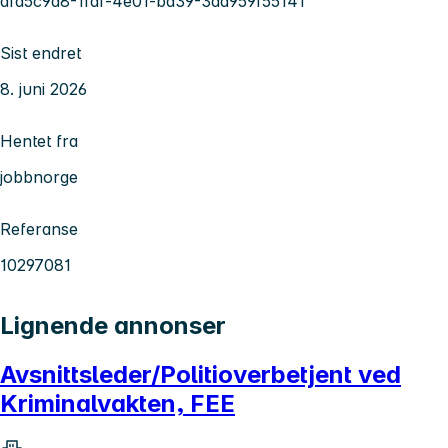
dfd5c9d8-1fdf-4e01-bd39-3da959f55141
Sist endret
8. juni 2026
Hentet fra
jobbnorge
Referanse
10297081
Lignende annonser
Avsnittsleder/Politioverbetjent ved
Kriminalvakten, FEE