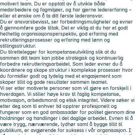
motivert team. Du er opptatt av å utvikle både
medarbeidere og fagmiljøer, og har gjerne ledererfaring –
eller et ønske om å ta ditt første lederansvar.
Du er ansvarsbevisst, ser forbedringsmuligheter og evner
å gjennomføre gode tiltak. Det er viktig at du har et godt
helhetlig organisasjonsperspektiv, god erfaring med
rekrutteringsprosesser og erfaring med lønn og
stillingsstruktur.
Du tilrettelegger for kompetanseutvikling slik at du
sammen ditt team kan jobbe strategisk og kontinuerlig
forbedre rekrutteringsarbeidet. Som leder evner du å
koordinere og skape struktur i komplekse prosesser hvor
du formidler godt og tydelig med et engasjement som
skaper tillit og gode resultater sammen teamet.
Vi ser etter motiverte personer som vil gjøre en forskjell i
hverdagen. Vi stiller høye krav til faglig kompetanse,
motivasjon, arbeidsmoral og etisk integritet. Videre søker vi
etter deg som til enhver tid opptrer profesjonelt og
fungerer som en god ambassadør for politiet gjennom dine
holdninger og handlinger i det daglige arbeidet. Evnen til å
være trygg, nærværende, lydhør samt å bygge tillit til
publikum, er avgjørende for suksess i vår organisasjon. I