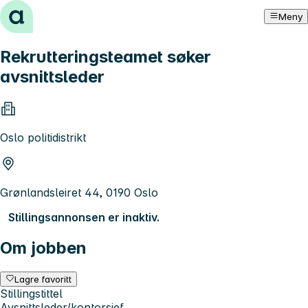
Hopp til innhold
Meny
Rekrutteringsteamet søker
avsnittsleder
Oslo politidistrikt
Grønlandsleiret 44, 0190 Oslo
Stillingsannonsen er inaktiv.
Om jobben
Lagre favoritt
Stillingstittel
Avsnittsleder/kontorsjef