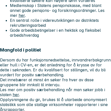
kvalifiserte søkere kan høyere lønn vurderes
Medlemskap i Statens pensjonskasse, med blant
annet gode pensjons- og forsikringsordninger. Les
mer
her
.
En sentral rolle i videreutviklingen av distriktets
rekrutteringsarbeid
Gode arbeidsbetingelser i en hektisk og fleksibel
arbeidshverdag
Mangfold i politiet
Dersom du har funksjonsnedsettelse, innvandrerbakgrunn
eller hull i CV-en, er det anledning for å krysse av for
dette i søknaden. Er du kvalifisert for stillingen, vil du bli
vurdert for positiv særbehandling.
Det innebærer at minst én søker fra hver av disse
gruppene blir innkalt til intervju.
Les mer om positiv særbehandling når man søker jobb i
staten
her
.
Opplysningene du gir, brukes til å utarbeide anonymisert
statistikk som alle statlige virksomheter rapporterer i sine
årsrapporter.