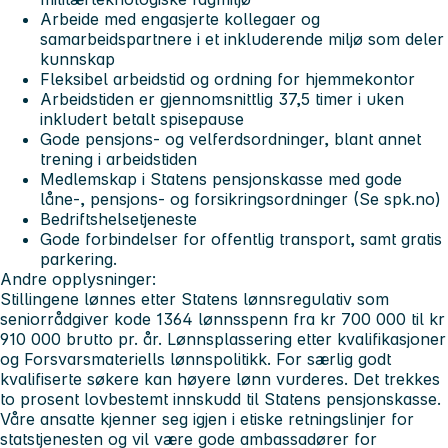
Arbeide med engasjerte kollegaer og
samarbeidspartnere i et inkluderende miljø som deler
kunnskap
Fleksibel arbeidstid og ordning for hjemmekontor
Arbeidstiden er gjennomsnittlig 37,5 timer i uken
inkludert betalt spisepause
Gode pensjons- og velferdsordninger, blant annet
trening i arbeidstiden
Medlemskap i Statens pensjonskasse med gode
låne-, pensjons- og forsikringsordninger (Se spk.no)
Bedriftshelsetjeneste
Gode forbindelser for offentlig transport, samt gratis
parkering.
Andre opplysninger:
Stillingene lønnes etter Statens lønnsregulativ som
seniorrådgiver kode 1364 lønnsspenn fra kr 700 000 til kr
910 000 brutto pr. år. Lønnsplassering etter kvalifikasjoner
og Forsvarsmateriells lønnspolitikk. For særlig godt
kvalifiserte søkere kan høyere lønn vurderes. Det trekkes
to prosent lovbestemt innskudd til Statens pensjonskasse.
Våre ansatte kjenner seg igjen i etiske retningslinjer for
statstjenesten og vil være gode ambassadører for