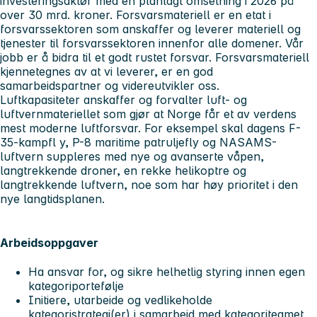
investeringsaktør med en planlagt omsetning i 2026 på
over 30 mrd. kroner. Forsvarsmateriell er en etat i
forsvarssektoren som anskaffer og leverer materiell og
tjenester til forsvarssektoren innenfor alle domener. Vår
jobb er å bidra til et godt rustet forsvar. Forsvarsmateriell
kjennetegnes av at vi leverer, er en god
samarbeidspartner og videreutvikler oss.
Luftkapasiteter anskaffer og forvalter luft- og
luftvernmateriellet som gjør at Norge får et av verdens
mest moderne luftforsvar. For eksempel skal dagens F-
35-kampfl y, P-8 maritime patruljefly og NASAMS-
luftvern suppleres med nye og avanserte våpen,
langtrekkende droner, en rekke helikoptre og
langtrekkende luftvern, noe som har høy prioritet i den
nye langtidsplanen.
Arbeidsoppgaver
Ha ansvar for, og sikre helhetlig styring innen egen
kategoriportefølje
Initiere, utarbeide og vedlikeholde
kategoristrategi(er) i samarbeid med kategoriteamet