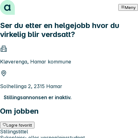
Hopp til innhold
Meny
Ser du etter en helgejobb hvor du
virkelig blir verdsatt?
Kløverenga, Hamar kommune
Solhellinga 2, 2315 Hamar
Stillingsannonsen er inaktiv.
Om jobben
Lagre favoritt
Stillingstittel
Sykepleier- eller vernepleierstudent