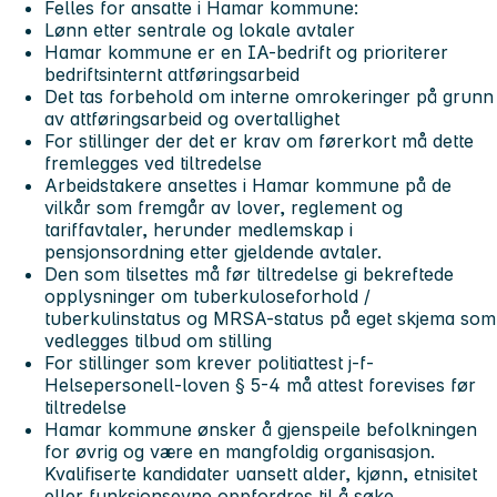
Felles for ansatte i Hamar kommune:
Lønn etter sentrale og lokale avtaler
Hamar kommune er en IA-bedrift og prioriterer
bedriftsinternt attføringsarbeid
Det tas forbehold om interne omrokeringer på grunn
av attføringsarbeid og overtallighet
For stillinger der det er krav om førerkort må dette
fremlegges ved tiltredelse
Arbeidstakere ansettes i Hamar kommune på de
vilkår som fremgår av lover, reglement og
tariffavtaler, herunder medlemskap i
pensjonsordning etter gjeldende avtaler.
Den som tilsettes må før tiltredelse gi bekreftede
opplysninger om tuberkuloseforhold /
tuberkulinstatus og MRSA-status på eget skjema som
vedlegges tilbud om stilling
For stillinger som krever politiattest j-f-
Helsepersonell-loven § 5-4 må attest forevises før
tiltredelse
Hamar kommune ønsker å gjenspeile befolkningen
for øvrig og være en mangfoldig organisasjon.
Kvalifiserte kandidater uansett alder, kjønn, etnisitet
eller funksjonsevne oppfordres til å søke.