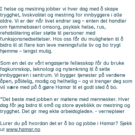
I
helse og mestring
jobber vi hver dag med å skape
trygghet, livskvalitet og mestring for innbyggere i alle
aldre. Vi er der når livet endrer seg – enten det handler
om hjemmebasert omsorg, psykisk helse, rus,
rehabilitering eller støtte til personer med
funksjonsnedsettelser. Hos oss får du muligheten til å
bidra til at flere kan leve meningsfulle liv og bo trygt
hjemme – lengst mulig.
Som en del av vårt engasjerte fellesskap får du bruke
fagkunnskap, teknologi og nytenkning til å sette
innbyggeren i sentrum. Vi bygger tjenester på verdiene
åpen, pålitelig, modig og helhetlig – og vi trenger deg som
vil være med på å gjøre Hamar til et godt sted å bo.
“Det beste med jobben er møtene med mennesker. Hver
dag får jeg bidra til små og store øyeblikk av mestring og
trygghet. Det gir meg ekte arbeidsglede».
- vernepleier
Lurer du på hvordan det er å bo og jobbe i Hamar? Sjekk
ut
www.hamar.no