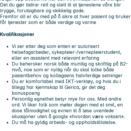
Det du gjør bidrar rett og slett til at tjenestene våre blir
trygge, forutsigbare og skikkelig gode.
Fremfor alt er du med på å sikre at hver pasient og bruker
får tjenester som er både verdige og varme
Kvalifikasjoner
Vi ser etter deg som enten er autorisert
helsefagarbeider, sykepleier-/vernepleierstudent,
eller en assistent med relevant erfaring
Du behersker norsk både muntlig og skriftlig på B2-
nivå, noe som er nyttig når du skal tolke både
pasientbehov og kollegaens halvferdige setninger
Du er komfortabel med IKT-verktøy, og hvis du i
tillegg har kjennskap til Gerica, gir det deg
bonuspoeng
Personlig egnethet betyr mye for oss. Med andre
ord: Vi liker folk som møter dagen med et smil, en
dose tålmodighet og evnen til å løse uventede
situasjoner uten å google «hvordan være voksen».
Du må ha gyldig arbeids- og oppholdstillatelse.