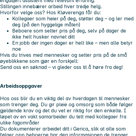
engasjert assistent med relevant erfaring.
Stillingen innebærer arbeid hver tredje helg.
Hvorfor velge oss?
Hos Kløverenga får du:
Kollegaer som heier på deg, støtter deg – og ler med
deg (på den hyggelige måten)
Beboere som setter pris på deg, selv på dager de
ikke helt husker navnet ditt
En jobb der ingen dager er helt like – men alle betyr
noe
Hvis du trives med mennesker og setter pris på de små
øyeblikkene som gjør en forskjell:
Send oss en søknad – vi gleder oss til å høre fra deg!
Arbeidsoppgaver
Hos oss blir du en viktig del av hverdagen til mennesker
som trenger deg. Du gir pleie og omsorg som både følger
gjeldende krav og det du vet er riktig for den enkelte. I
løpet av en vakt samarbeider du tett med kollegaer fra
ulike fagområder
Du dokumenterer arbeidet ditt i Gerica, slik at alle som
følger opp beboerne har den informasjonen de trenger.