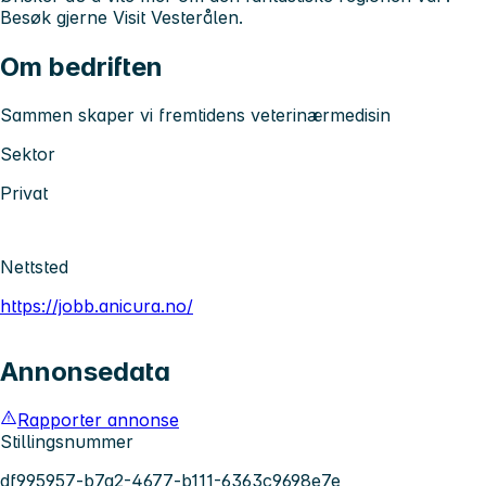
Besøk gjerne Visit Vesterålen.
Om bedriften
Sammen skaper vi fremtidens veterinærmedisin
Sektor
Privat
Nettsted
https://jobb.anicura.no/
Annonsedata
Rapporter annonse
Stillingsnummer
df995957-b7a2-4677-b111-6363c9698e7e