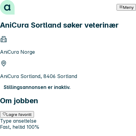
Hopp til innhold
Meny
AniCura Sortland søker veterinær
AniCura Norge
AniCura Sortland, 8406 Sortland
Stillingsannonsen er inaktiv.
Om jobben
Lagre favoritt
Type ansettelse
Fast, heltid 100%