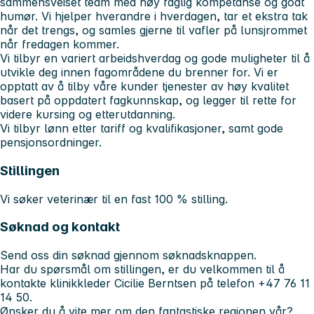
sammensveiset team med høy faglig kompetanse og godt
humør. Vi hjelper hverandre i hverdagen, tar et ekstra tak
når det trengs, og samles gjerne til vafler på lunsjrommet
når fredagen kommer.
Vi tilbyr en variert arbeidshverdag og gode muligheter til å
utvikle deg innen fagområdene du brenner for. Vi er
opptatt av å tilby våre kunder tjenester av høy kvalitet
basert på oppdatert fagkunnskap, og legger til rette for
videre kursing og etterutdanning.
Vi tilbyr lønn etter tariff og kvalifikasjoner, samt gode
pensjonsordninger.
Stillingen
Vi søker veterinær til en fast 100 % stilling.
Søknad og kontakt
Send oss din søknad gjennom søknadsknappen.
Har du spørsmål om stillingen, er du velkommen til å
kontakte klinikkleder Cicilie Berntsen på telefon +47 76 11
14 50.
Ønsker du å vite mer om den fantastiske regionen vår?