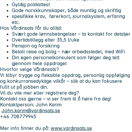
Gyldig politiattest
Gode norskkunnskaper, både muntlig og skriftlig
spesifikke krav, førerkort, journalsystem, erfaring
etc.
Hos Vårdinsats får du alltid:
Svært gode lønnsbetingelser
– ta kontakt for detaljer
Overtidstillegg
etter 35,5 t/uke
Pensjon og forsikring
Betalt reise og bolig
– nær arbeidsstedet, med WiFi
Din egen personalkonsulent
som følger deg tett
gjennom hele oppdraget
Hvorfor velge Vårdinsats?
Vi tilbyr trygge og fleksible oppdrag, personlig oppfølging
og konkurransedyktige vilkår – slik at du kan fokusere
fullt ut på jobben din.
Vil du vite mer eller registrere deg?
Kontakt oss gjerne – vi ser frem til å høre fra deg!
Kontaktperson: John Karim
John.karim@vardinsats.se
+46 708779945
Mer info finner du på:
www.vardinsats.se