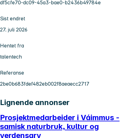
df5cfe70-dc09-45a3-bae0-b2436b49784e
Sist endret
27. juli 2026
Hentet fra
talentech
Referanse
2be0b683fdef482eb002f8aeaecc2717
Lignende annonser
Prosjektmedarbeider i Váimmus -
samisk naturbruk, kultur og
verdensarv