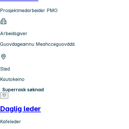
Prosjektmedarbeider PMO
Arbeidsgiver
Guovdageainnu Meahcceguovddá
Sted
Kautokeino
Superrask søknad
Daglig leder
Kafeleder