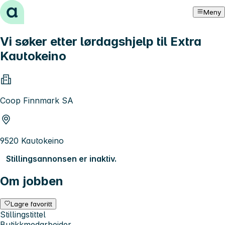
Hopp til innhold
Meny
Vi søker etter lørdagshjelp til Extra
Kautokeino
Coop Finnmark SA
9520 Kautokeino
Stillingsannonsen er inaktiv.
Om jobben
Lagre favoritt
Stillingstittel
Butikkmedarbeider