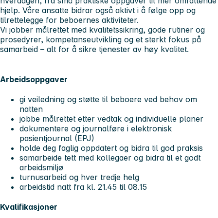
hverdagen, fra små praktiske oppgaver til mer omfattende
hjelp. Våre ansatte bidrar også aktivt i å følge opp og
tilrettelegge for beboernes aktiviteter.
Vi jobber målrettet med kvalitetssikring, gode rutiner og
prosedyrer, kompetanseutvikling og et sterkt fokus på
samarbeid – alt for å sikre tjenester av høy kvalitet.
Arbeidsoppgaver
gi veiledning og støtte til beboere ved behov om
natten
jobbe målrettet etter vedtak og individuelle planer
dokumentere og journalføre i elektronisk
pasientjournal (EPJ)
holde deg faglig oppdatert og bidra til god praksis
samarbeide tett med kollegaer og bidra til et godt
arbeidsmiljø
turnusarbeid og hver tredje helg
arbeidstid natt fra kl. 21.45 til 08.15
Kvalifikasjoner