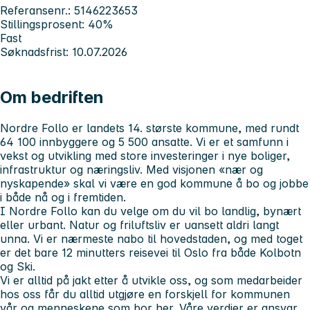
Referansenr.: 5146223653
Stillingsprosent: 40%
Fast
Søknadsfrist: 10.07.2026
Om bedriften
Nordre Follo er landets 14. største kommune, med rundt
64 100 innbyggere og 5 500 ansatte. Vi er et samfunn i
vekst og utvikling med store investeringer i nye boliger,
infrastruktur og næringsliv. Med visjonen «nær og
nyskapende» skal vi være en god kommune å bo og jobbe
i både nå og i fremtiden.
I Nordre Follo kan du velge om du vil bo landlig, bynært
eller urbant. Natur og friluftsliv er uansett aldri langt
unna. Vi er nærmeste nabo til hovedstaden, og med toget
er det bare 12 minutters reisevei til Oslo fra både Kolbotn
og Ski.
Vi er alltid på jakt etter å utvikle oss, og som medarbeider
hos oss får du alltid utgjøre en forskjell for kommunen
vår og menneskene som bor her. Våre verdier er ansvar,