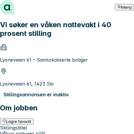
Hopp til innhold
Meny
Vi søker en våken nattevakt i 40
prosent stilling
Lysneveien 61 – Samlokaliserte boliger
Lysneveien 61, 1423 Ski
Stillingsannonsen er inaktiv.
Om jobben
Lagre favoritt
Stillingstittel
Våken nattvakt 40%