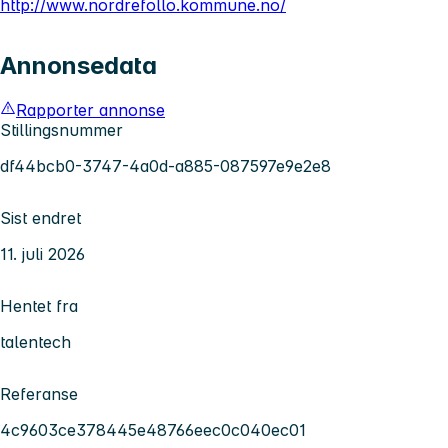
http://www.nordrefollo.kommune.no/
Annonsedata
Rapporter annonse
Stillingsnummer
df44bcb0-3747-4a0d-a885-087597e9e2e8
Sist endret
11. juli 2026
Hentet fra
talentech
Referanse
4c9603ce378445e48766eec0c040ec01