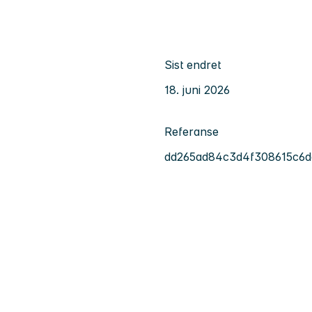
Sist endret
18. juni 2026
Referanse
dd265ad84c3d4f308615c6d