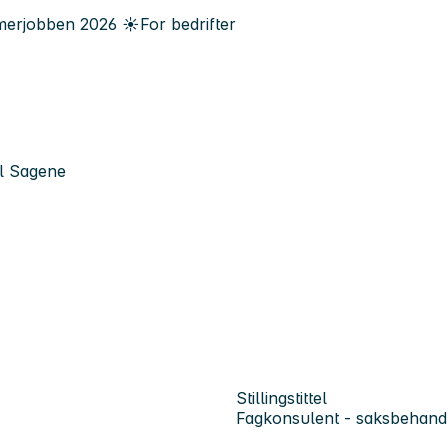
erjobben
2026
☀️
For bedrifter
el Sagene
Stillingstittel
Fagkonsulent - saksbehand