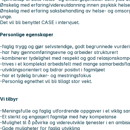
Ønskelig med erfaring/videreutdanning innen psykisk helse
Ønskelig med erfaring saksbehandling av helse- og omsorg
unge.
Det vil bli benyttet CASE i intervjuet.
Personlige egenskaper
-faglig trygg og gjør selvstendige, godt begrunnede vurder
-har høy gjennomføringsevne og arbeider strukturert
-kombinerer tydelighet med respekt og god relasjonskomp
-trives i et komplekst arbeidsfelt med mange samarbeidsfla
-utviklingsorientert og bidrar positivt i fagmiljøet
-har et tydelig bruker- og mestringsfokus
-Personlig egnethet vil bli tillagt stor vekt.
Vi tilbyr
-Meningsfulle og faglig utfordrende oppgaver i et viktig 
-Et sterkt og engasjert fagmiljø med høy kompetanse
-Mulighet til å påvirke og videreutvikle tjenester i en ambis
-Gode muligheter for faglig utvikling