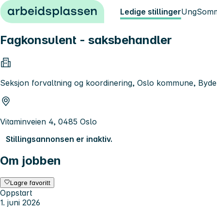
Hopp til innhold
Ledige stillinger
Ung
Somm
Fagkonsulent - saksbehandler
Seksjon forvaltning og koordinering, Oslo kommune, Byd
Vitaminveien 4, 0485 Oslo
Stillingsannonsen er inaktiv.
Om jobben
Lagre favoritt
Oppstart
1. juni 2026