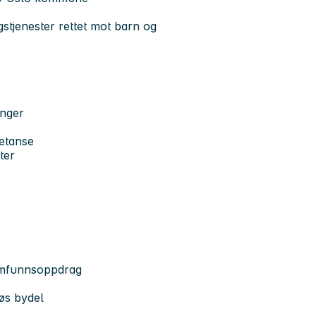
stjenester rettet mot barn og
inger
etanse
ter
samfunnsoppdrag
iøs bydel