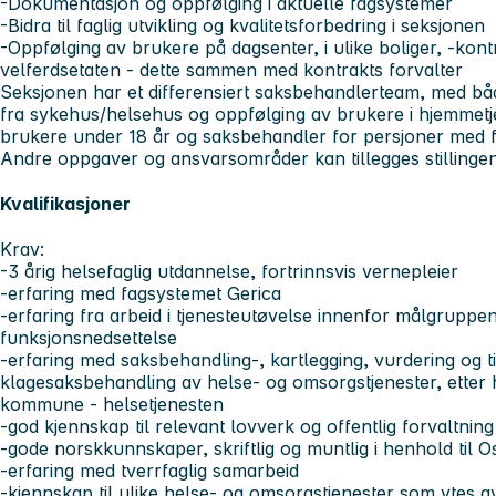
-Dokumentasjon og oppfølging i aktuelle fagsystemer
-Bidra til faglig utvikling og kvalitetsforbedring i seksjonen
-Oppfølging av brukere på dagsenter, i ulike boliger, -kon
velferdsetaten - dette sammen med kontrakts forvalter
Seksjonen har et differensiert saksbehandlerteam, med b
fra sykehus/helsehus og oppfølging av brukere i hjemmetj
brukere under 18 år og saksbehandler for persjoner med f
Andre oppgaver og ansvarsområder kan tillegges stillinge
Kvalifikasjoner
Krav:
-3 årig helsefaglig utdannelse, fortrinnsvis vernepleier
-erfaring med fagsystemet Gerica
-erfaring fra arbeid i tjenesteutøvelse innenfor målgrupp
funksjonsnedsettelse
-erfaring med saksbehandling-, kartlegging, vurdering og ti
klagesaksbehandling av helse- og omsorgstjenester, etter 
kommune - helsetjenesten
-god kjennskap til relevant lovverk og offentlig forvaltning
-gode norskkunnskaper, skriftlig og muntlig i henhold til
-erfaring med tverrfaglig samarbeid
-kjennskap til ulike helse- og omsorgstjenester som ytes