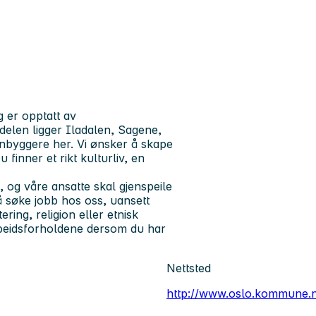
g er opptatt av
elen ligger Iladalen, Sagene,
nbyggere her. Vi ønsker å skape
finner et rikt kulturliv, en
og våre ansatte skal gjenspeile
 å søke jobb hos oss, uansett
ering, religion eller etnisk
rbeidsforholdene dersom du har
Nettsted
http://www.oslo.kommune.