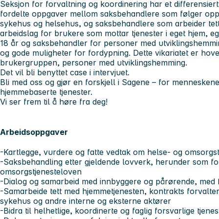
Seksjon for forvaltning og koordinering har et differensi
fordelte oppgaver mellom saksbehandlere som følger opp 
sykehus og helsehus, og saksbehandlere som arbeider tet
arbeidslag for brukere som mottar tjenester i eget hjem, 
18 år og saksbehandler for personer med utviklingshemming
og gode muligheter for fordypning. Dette vikariatet er hoved
brukergruppen, personer med utviklingshemming.
Det vil bli benyttet case i intervjuet.
Bli med oss og gjør en forskjell i Sagene – for menneskene
hjemmebaserte tjenester.
Vi ser frem til å høre fra deg!
Arbeidsoppgaver
-Kartlegge, vurdere og fatte vedtak om helse- og omsorgst
-Saksbehandling etter gjeldende lovverk, herunder som fo
omsorgstjenesteloven
-Dialog og samarbeid med innbyggere og pårørende, med 
-Samarbeide tett med hjemmetjenesten, kontrakts forvalter, e
sykehus og andre interne og eksterne aktører
-Bidra til helhetlige, koordinerte og faglig forsvarlige tjenes