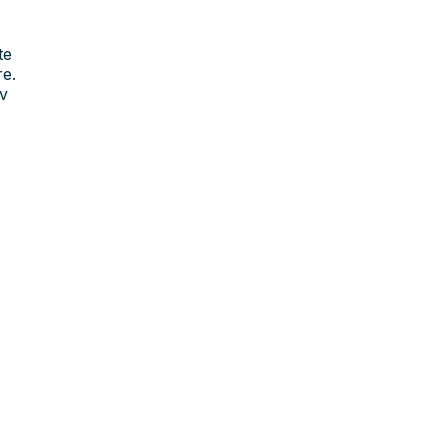
te
re.
iv