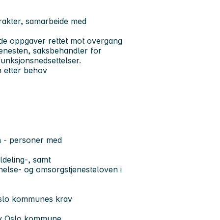
trakter, samarbeide med
åde oppgaver rettet mot overgang
enesten, saksbehandler for
unksjonsnedsettelser.
n etter behov
en - personer med
ldeling-, samt
helse- og omsorgstjenesteloven i
 Oslo kommunes krav
 av Oslo kommune