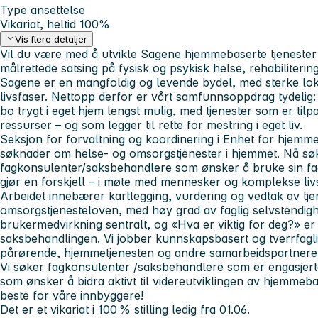
Type ansettelse
Vikariat, heltid 100%
Vis flere detaljer
Vil du være med å utvikle Sagene hjemmebaserte tjenester
målrettede satsing på fysisk og psykisk helse, rehabiliteri
Sagene er en mangfoldig og levende bydel, med sterke lok
livsfaser. Nettopp derfor er vårt samfunnsoppdrag tydelig
bo trygt i eget hjem lengst mulig, med tjenester som er til
ressurser – og som legger til rette for mestring i eget liv.
Seksjon for forvaltning og koordinering i Enhet for hjemm
søknader om helse- og omsorgstjenester i hjemmet. Nå søk
fagkonsulenter/saksbehandlere som ønsker å bruke sin fa
gjør en forskjell – i møte med mennesker og komplekse livs
Arbeidet innebærer kartlegging, vurdering og vedtak av tje
omsorgstjenesteloven, med høy grad av faglig selvstendigh
brukermedvirkning sentralt, og «Hva er viktig for deg?» e
saksbehandlingen. Vi jobber kunnskapsbasert og tverrfagli
pårørende, hjemmetjenesten og andre samarbeidspartnere
Vi søker fagkonsulenter /saksbehandlere som er engasjerte,
som ønsker å bidra aktivt til videreutviklingen av hjemmebas
beste for våre innbyggere!
Det er et vikariat i 100 % stilling ledig fra 01.06.