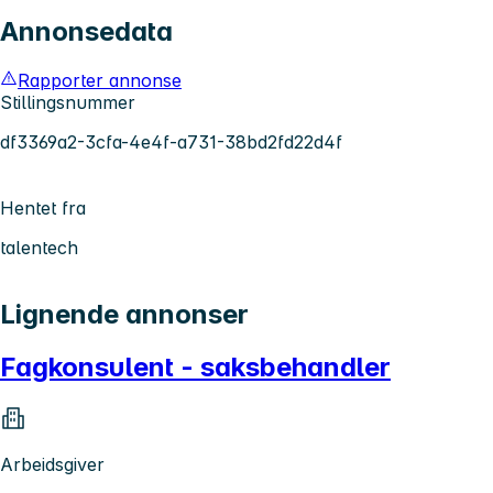
Annonsedata
Rapporter annonse
Stillingsnummer
df3369a2-3cfa-4e4f-a731-38bd2fd22d4f
Hentet fra
talentech
Lignende annonser
Fagkonsulent - saksbehandler
Arbeidsgiver