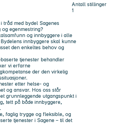
Antall stillinger
1
 i tråd med bydel Sagenes
ng og egenmestring?
alsamfunn og innbyggere i alle
: Bydelens innbyggere skal kunne
passet den enkeltes behov og
ebaserte tjenester behandler
er vi erfarne
gkompetanse der den virkelig
situasjoner.
nester etter helse- og
et og ansvar. Hos oss står
r et grunnleggende utgangspunkt i
g, tett på både innbyggere,
.
 faglig trygge og fleksible, og
erte tjenester i Sagene – til det