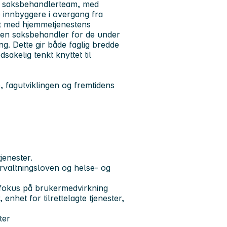
ert saksbehandlerteam, med
innbyggere i overgang fra
t med hjemmetjenestens
egen saksbehandler for de under
. Dette gir både faglig bredde
sakelig tenkt knyttet til
, fagutviklingen og fremtidens
jenester.
rvaltningsloven og helse- og
fokus på brukermedvirkning
nhet for tilrettelagte tjenester,
ter