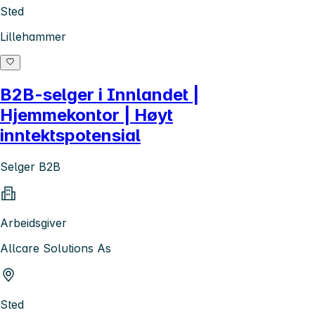
Sted
Lillehammer
B2B-selger i Innlandet |
Hjemmekontor | Høyt
inntektspotensial
Selger B2B
Arbeidsgiver
Allcare Solutions As
Sted