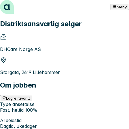
Hopp til innhold
Meny
Distriktsansvarlig selger
DHCare Norge AS
Storgata, 2619 Lillehammer
Om jobben
Lagre favoritt
Type ansettelse
Fast, heltid 100%
Arbeidstid
Dagtid, ukedager