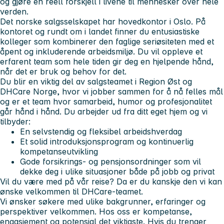
og gjøre en reell forskjell i livene til mennesker over hele
verden.
Det norske salgsselskapet har hovedkontor i Oslo. På
kontoret og rundt om i landet finner du entusiastiske
kolleger som kombinerer den faglige seriøsiteten med et
åpent og inkluderende arbeidsmiljø. Du vil oppleve et
erfarent team som hele tiden gir deg en hjelpende hånd,
når det er bruk og behov for det.
Du blir en viktig del av salgsteamet i Region Øst og
DHCare Norge, hvor vi jobber sammen for å nå felles mål
og er et team hvor samarbeid, humor og profesjonalitet
går hånd i hånd. Du arbejder ud fra ditt eget hjem og vi
tilbyder:
En selvstendig og fleksibel arbeidshverdag
Et solid introduksjonsprogram og kontinuerlig
kompetanseutvikling
Gode forsikrings- og pensjonsordninger som vil
dekke deg i ulike situasjoner både på jobb og privat
Vil du være med på vår reise? Da er du kanskje den vi kan
ønske velkommen til DHCare-teamet.
Vi ønsker søkere med ulike bakgrunner, erfaringer og
perspektiver velkommen. Hos oss er kompetanse,
engasjement og potensial det viktigste. Hvis du trenger