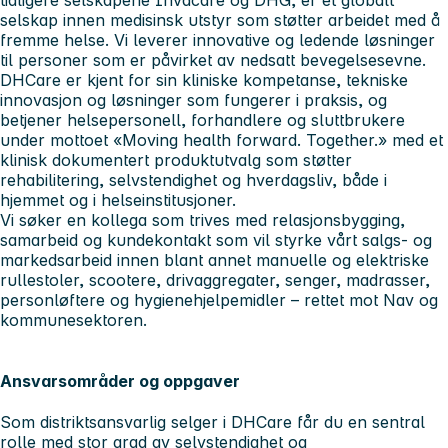
selskap innen medisinsk utstyr som støtter arbeidet med å
fremme helse. Vi leverer innovative og ledende løsninger
til personer som er påvirket av nedsatt bevegelsesevne.
DHCare er kjent for sin kliniske kompetanse, tekniske
innovasjon og løsninger som fungerer i praksis, og
betjener helsepersonell, forhandlere og sluttbrukere
under mottoet «
Moving health forward. Together.
» med et
klinisk dokumentert produktutvalg som støtter
rehabilitering, selvstendighet og hverdagsliv, både i
hjemmet og i helseinstitusjoner.
Vi søker en kollega som trives med relasjonsbygging,
samarbeid og kundekontakt som vil styrke vårt salgs- og
markedsarbeid innen blant annet manuelle og elektriske
rullestoler, scootere, drivaggregater, senger, madrasser,
personløftere og hygienehjelpemidler – rettet mot Nav og
kommunesektoren.
Ansvarsområder og oppgaver
Som distriktsansvarlig selger i DHCare får du en sentral
rolle med stor grad av selvstendighet og