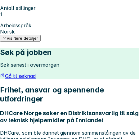
Antall stillinger
1
Arbeidsspråk
Norsk
Vis flere detaljer
Søk på jobben
Søk senest i overmorgen
Gå til søknad
Frihet, ansvar og spennende
utfordringer
DHCare Norge
søker en
Distriktsansvarlig til salg
av teknisk hjelpemidler på Innlandet
DHCare, som ble dannet gjennom sammenslåingen av de
tidligere selskapene Invacare og DHG, er et globalt