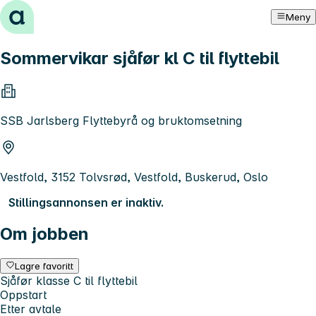
Hopp til innhold
Meny
Sommervikar sjåfør kl C til flyttebil
SSB Jarlsberg Flyttebyrå og bruktomsetning
Vestfold, 3152 Tolvsrød, Vestfold, Buskerud, Oslo
Stillingsannonsen er inaktiv.
Om jobben
Lagre favoritt
Sjåfør klasse C til flyttebil
Oppstart
Etter avtale