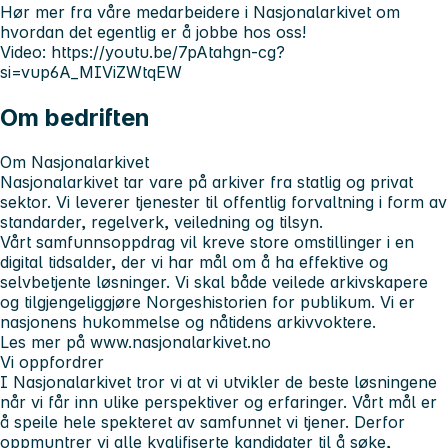
Hør mer fra våre medarbeidere i Nasjonalarkivet om
hvordan det egentlig er å jobbe hos oss!
Video: https://youtu.be/7pAtahgn-cg?
si=vup6A_MIViZWtqEW
Om bedriften
Om Nasjonalarkivet
Nasjonalarkivet tar vare på arkiver fra statlig og privat
sektor. Vi leverer tjenester til offentlig forvaltning i form av
standarder, regelverk, veiledning og tilsyn.
Vårt samfunnsoppdrag vil kreve store omstillinger i en
digital tidsalder, der vi har mål om å ha effektive og
selvbetjente løsninger. Vi skal både veilede arkivskapere
og tilgjengeliggjøre Norgeshistorien for publikum. Vi er
nasjonens hukommelse og nåtidens arkivvoktere.
Les mer på www.nasjonalarkivet.no
Vi oppfordrer
I Nasjonalarkivet tror vi at vi utvikler de beste løsningene
når vi får inn ulike perspektiver og erfaringer. Vårt mål er
å speile hele spekteret av samfunnet vi tjener. Derfor
oppmuntrer vi alle kvalifiserte kandidater til å søke,