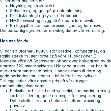
Vi ser etter deg som er:
Nøyaktig og strukturert
Selvstendig og god på problemløsning
Praktisk anlagt og fysisk utholdende
HMS-bevisst og trygg på å rapportere avvik
En lagspiller som samarbeider godt og tar ansvar
Din personlig egnethet er en viktig del av vår vurdering.
Hos oss får du
Vi har en uformell kultur, stor bredde i kompetanse, og
faglig sterke miljøer fordelt på våre 11 lokasjoner. I
lokalene våre på Sognsvann jobber over halvparten av de
omtrent 320 medarbeiderne i Nasjonalarkivet. Her har du
marka som nærmeste nabo, t-bane nesten til døra og
gode parkeringsmuligheter - både for bil og sykkel.
I tillegg setter våre ansatte pris på våre trygge
rammebetingelser som:
Fleksibel arbeidstid med kjernetid, sommertid, trening
i arbeidstiden og gode ordninger for avspasering.
Dette støtter en sunn balanse mellom arbeid og
privatliv.
Vi har trimrom og et nyetablert bedriftsidrettslag -