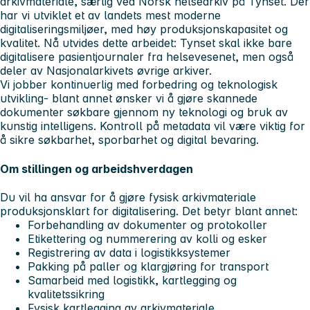
arkivmateriale, særlig ved Norsk helsearkiv på Tynset. Der
har vi utviklet et av landets mest moderne
digitaliseringsmiljøer, med høy produksjonskapasitet og
kvalitet. Nå utvides dette arbeidet: Tynset skal ikke bare
digitalisere pasientjournaler fra helsevesenet, men også
deler av Nasjonalarkivets øvrige arkiver.
Vi jobber kontinuerlig med forbedring og teknologisk
utvikling- blant annet ønsker vi å gjøre skannede
dokumenter søkbare gjennom ny teknologi og bruk av
kunstig intelligens. Kontroll på metadata vil være viktig for
å sikre søkbarhet, sporbarhet og digital bevaring.
Om stillingen og arbeidshverdagen
Du vil ha ansvar for å gjøre fysisk arkivmateriale
produksjonsklart for digitalisering. Det betyr blant annet:
Forbehandling av dokumenter og protokoller
Etikettering og nummerering av kolli og esker
Registrering av data i logistikksystemer
Pakking på paller og klargjøring for transport
Samarbeid med logistikk, kartlegging og
kvalitetssikring
Fysisk kartlegging av arkivmateriale