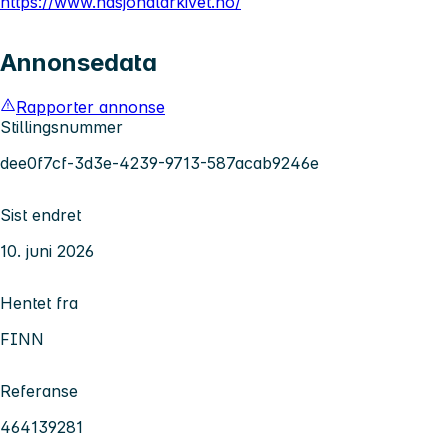
https://www.nasjonalarkivet.no/
Annonsedata
Rapporter annonse
Stillingsnummer
dee0f7cf-3d3e-4239-9713-587acab9246e
Sist endret
10. juni 2026
Hentet fra
FINN
Referanse
464139281