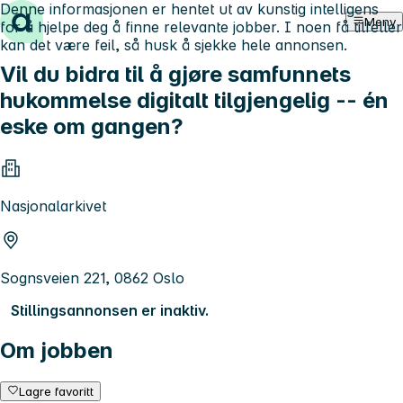
Denne informasjonen er hentet ut av kunstig intelligens
Hopp til innhold
Meny
for å hjelpe deg å finne relevante jobber. I noen få tilfeller
kan det være feil, så husk å sjekke hele annonsen.
Vil du bidra til å gjøre samfunnets
hukommelse digitalt tilgjengelig -- én
eske om gangen?
Nasjonalarkivet
Sognsveien 221, 0862 Oslo
Stillingsannonsen er inaktiv.
Om jobben
Lagre favoritt