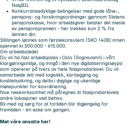
NasjBIL
Konkurransedyktige betingelser med gode låne-,
pensjons- og forsikringsordninger gjennom Statens
pensjonskasse, hvor arbeidsgiver betaler det meste
av pensjonspremien - her trekkes kun 2 % fra
lønnen din.
Stillingen lønnes som førstekonsulent (SKO 1408) innen
spennet kr.500.000 - 615.000.
Om arbeidsstedet
Du vil ha fast arbeidsplass i
Oslo (Sognsvann)
i vårt
klargjøringsmiljø, og inngå i den nye digitaliseringsløypa
som opererer på tvers av hele Nasjonalarkivet. Du vil
samarbeide tett med logistikk, kartlegging og
kvalitetssikring, og delta i daglige og ukentlige
møtepunkter for koordinering.
Noe
reisevirksomhet må påregnes
til Nasjonalarkivets
andre lokasjoner ved behov.
Bli med og sørg for at fortiden blir tilgjengelig for
fremtiden - én eske om gangen.
Møt våre ansatte her!