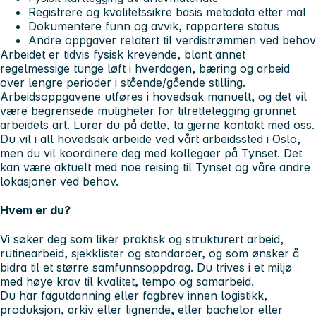
Registrere og kvalitetssikre basis metadata etter mal
Dokumentere funn og avvik, rapportere status
Andre oppgaver relatert til verdistrømmen ved behov
Arbeidet er tidvis fysisk krevende, blant annet
regelmessige tunge løft i hverdagen, bæring og arbeid
over lengre perioder i stående/gående stilling.
Arbeidsoppgavene utføres i hovedsak manuelt, og det vil
være begrensede muligheter for tilrettelegging grunnet
arbeidets art. Lurer du på dette, ta gjerne kontakt med oss.
Du vil i all hovedsak arbeide ved vårt arbeidssted i Oslo,
men du vil koordinere deg med kollegaer på Tynset. Det
kan være aktuelt med noe reising til Tynset og våre andre
lokasjoner ved behov.
Hvem er du?
Vi søker deg som liker praktisk og strukturert arbeid,
rutinearbeid, sjekklister og standarder, og som ønsker å
bidra til et større samfunnsoppdrag. Du trives i et miljø
med høye krav til kvalitet, tempo og samarbeid.
Du har fagutdanning eller fagbrev innen logistikk,
produksjon, arkiv eller lignende, eller bachelor eller