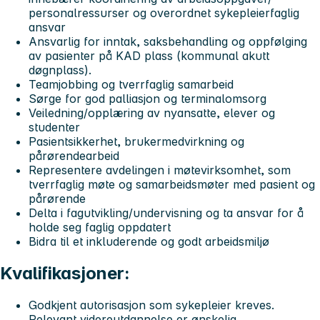
personalressurser og overordnet sykepleierfaglig
ansvar
Ansvarlig for inntak, saksbehandling og oppfølging
av pasienter på KAD plass (kommunal akutt
døgnplass).
Teamjobbing og tverrfaglig samarbeid
Sørge for god palliasjon og terminalomsorg
Veiledning/opplæring av nyansatte, elever og
studenter
Pasientsikkerhet, brukermedvirkning og
pårørendearbeid
Representere avdelingen i møtevirksomhet, som
tverrfaglig møte og samarbeidsmøter med pasient og
pårørende
Delta i fagutvikling/undervisning og ta ansvar for å
holde seg faglig oppdatert
Bidra til et inkluderende og godt arbeidsmiljø
Kvalifikasjoner:
Godkjent autorisasjon som sykepleier kreves.
Relevant videreutdannelse er ønskelig.