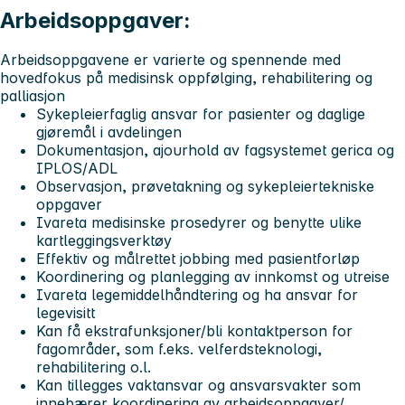
Arbeidsoppgaver:
Arbeidsoppgavene er varierte og spennende med
hovedfokus på medisinsk oppfølging, rehabilitering og
palliasjon
Sykepleierfaglig ansvar for pasienter og daglige
gjøremål i avdelingen
Dokumentasjon, ajourhold av fagsystemet gerica og
IPLOS/ADL
Observasjon, prøvetakning og sykepleiertekniske
oppgaver
Ivareta medisinske prosedyrer og benytte ulike
kartleggingsverktøy
Effektiv og målrettet jobbing med pasientforløp
Koordinering og planlegging av innkomst og utreise
Ivareta legemiddelhåndtering og ha ansvar for
legevisitt
Kan få ekstrafunksjoner/bli kontaktperson for
fagområder, som f.eks. velferdsteknologi,
rehabilitering o.l.
Kan tillegges vaktansvar og ansvarsvakter som
innebærer koordinering av arbeidsoppgaver/