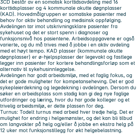
3CD består av en somatisk korttidsavdeling med 16
korttidsplasser og 4 kommunale akutte døgnplasser
(KAD). Hovedmålgruppen er somatiske pasienter med
behov for aktiv behandling og medisinsk oppfølging.
Avdelingen tar imot utskrivningsklare pasienter fra
sykehuset og det er stort spenn i diagnoser og
funksjonsnivå hos pasientene. Arbeidsoppgavene er også
varierte, og du må trives med å jobbe i en aktiv avdeling
med et høyt tempo. KAD plasser (kommunale akutte
døgnplasser) er ø-hjelpsplasser der legevakt og fastlege
legger inn pasienter for kortere behandlingsforløp som et
alternativ til sykehusinnleggelse.
Avdelingen har godt arbeidsmiljø, med et faglig fokus, og
det er gode muligheter for kompetanseheving. Det er god
sykepleierdekning og legedekning i avdelingen. Dersom du
søker en arbeidsplass som stadig kan gi deg nye faglige
utfordringer og læring, hvor du har gode kolleger og et
trivelig arbeidsmiljø, er dette plassen for deg.
Turnus: Todelt turnus med arbeid hver tredje helg. Det er
mulighet for endring i helgemønster, og det kan bli tilbud
om langvakter på helg og/eller å jobbe en ekstra helg på
12 uker mot funksjonstillegg for økt helgebelastning.