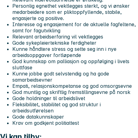
Personlig egnethet vektlegges sterkt, og vi ønsker
medarbeidere som er pliktoppfyllende, stabile,
engasjerte og positive.
Interesse og engasjement for de aktuelle fagfeltene,
samt for fagutvikling
Relevant arbeidserfaring vil vektlegges
Gode sykepleiertekniske ferdigheter
Kunne håndtere stress og sette seg inn i nye
arbeidsoppgaver fortløpende
God kunnskap om palliasjon og oppfølging i livets
sluttfase
Kunne jobbe godt selvstendig og ha gode
samarbeidsevner
Empati, relasjonskompetanse og god omsorgsevne
God muntlig og skriftlig fremstillingsevne på norsk
Gode holdninger til arbeidslivet
Fleksibilitet, stabilitet og god struktur i
arbeidsutførelsen
Gode datakunnskaper
Krav om godkjent politiattest
Vi kan tilby: