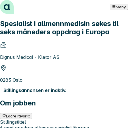
Hopp til innhold
Meny
Spesialist i allmennmedisin søkes til
seks måneders oppdrag i Europa
Dignus Medical - Kletor AS
0283 Oslo
Stillingsannonsen er inaktiv.
Om jobben
Lagre favoritt
Stillingstittel
6 mnd oppdrag allmennspesialist Europa