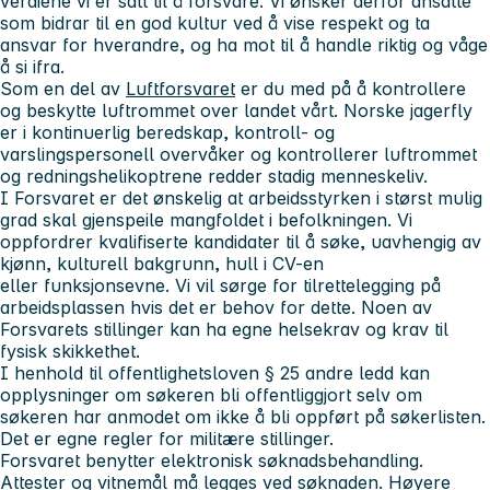
verdiene vi er satt til å forsvare. Vi ønsker derfor ansatte
som bidrar til en god kultur ved å vise respekt og ta
ansvar for hverandre, og ha mot til å handle riktig og våge
å si ifra.
Som en del av
Luftforsvaret
er du med på å kontrollere
og beskytte luftrommet over landet vårt. Norske jagerfly
er i kontinuerlig beredskap, kontroll- og
varslingspersonell overvåker og kontrollerer luftrommet
og redningshelikoptrene redder stadig menneskeliv.
I Forsvaret er det ønskelig at arbeidsstyrken i størst mulig
grad skal gjenspeile mangfoldet i befolkningen. Vi
oppfordrer kvalifiserte kandidater til å søke, uavhengig av
kjønn, kulturell bakgrunn, hull i CV-en
eller funksjonsevne. Vi vil sørge for tilrettelegging på
arbeidsplassen hvis det er behov for dette. Noen av
Forsvarets stillinger kan ha egne helsekrav og krav til
fysisk skikkethet.
I henhold til offentlighetsloven § 25 andre ledd kan
opplysninger om søkeren bli offentliggjort selv om
søkeren har anmodet om ikke å bli oppført på søkerlisten.
Det er egne regler for militære stillinger.
Forsvaret benytter elektronisk søknadsbehandling.
Attester og vitnemål må legges ved søknaden. Høyere