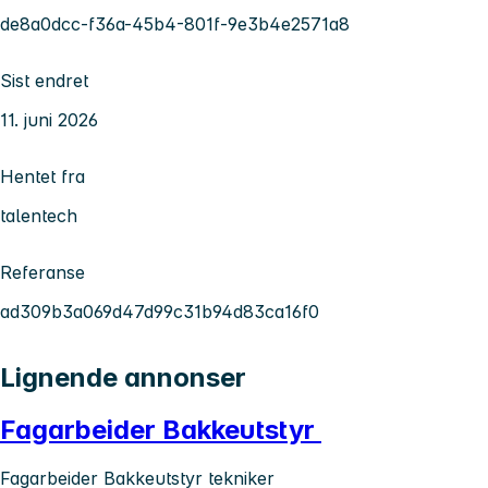
de8a0dcc-f36a-45b4-801f-9e3b4e2571a8
Sist endret
11. juni 2026
Hentet fra
talentech
Referanse
ad309b3a069d47d99c31b94d83ca16f0
Lignende annonser
Fagarbeider Bakkeutstyr
Fagarbeider Bakkeutstyr tekniker