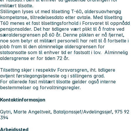
militært tilsatte.
Stillingen lyses ut med tilsetting T-60, aldersuavhengig
kompetanse, tiltredelsesdato
etter avtale.
Med tilsetting
T60 menes et fast tilsettingsforhold i Forsvaret til oppnådd
pensjonsalder. Det har tidligere vært plikt til å fratre ved
særaldersgrensen på 60 år. Denne plikten er nå fjernet,
noe som betyr at militært personell har rett til å fortsette i
jobb fram til den alminnelige aldersgrensen for
statsansatte som til enhver tid er fastsatt i lov. Alminnelig
aldersgrense er for tiden 72 år.
Tilsetting skjer i respektiv Forsvarsgren, iht. tidligere
avtjent førstegangstjeneste og i stillingens grad.
For allerede fast militært tilsatte gjelder også interne
bestemmelser og forvaltningsregler.
Kontaktinformasjon
Gytri, Marte Angeltveit, Bataljonssjef/Avdelingssjef, 975 92
394
Arbeidssted