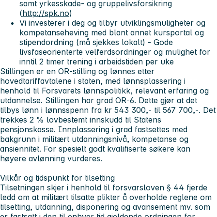
samt yrkesskade- og gruppelivsforsikring
(
http://spk.no
)
Vi investerer i deg og tilbyr utviklingsmuligheter og
kompetanseheving med blant annet kursportal og
stipendordning (må sjekkes lokalt) - Gode
livsfaseorienterte velferdsordninger og mulighet for
inntil 2 timer trening i arbeidstiden per uke
Stillingen er en OR-stilling og lønnes etter
hovedtariffavtalene i staten, med lønnsplassering i
henhold til Forsvarets lønnspolitikk, relevant erfaring og
utdannelse. Stillingen har grad OR-6. Dette gjør at det
tilbys lønn i lønnsspenn fra kr 543 300,- til 567 700,-. Det
trekkes 2 % lovbestemt innskudd til Statens
pensjonskasse. Innplassering i grad fastsettes med
bakgrunn i militært utdanningsnivå, kompetanse og
ansiennitet. For spesielt godt kvalifiserte søkere kan
høyere avlønning vurderes.
Vilkår og tidspunkt for tilsetting
Tilsetningen skjer i henhold til forsvarsloven § 44 fjerde
ledd om at militært tilsatte plikter å overholde reglene om
tilsetting, utdanning, disponering og avansement mv. som
er fastsatt i den til enhver tid gjeldende ordningen for