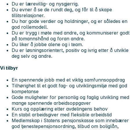
Du er lærevillig- og nysgjerrig.
Du evner å se de rundt deg, og får til å skape
tillitsrelasjoner.
Du har gode verdier og holdninger, og er således en
god rollemodell.
Du er trygg i møte med andre, og kommuniserer godt
på tomannshånd og foran andre.
Du liker å jobbe alene og i team.
Du er løsningsorientert, positiv og ivrig etter å utvikle
deg selv og andre.
Vi tilbyr
En spennende jobb med et viktig samfunnsoppdrag
Tilhørighet til et godt fag- og utviklingsmiljø med god
kompetanse
Gode muligheter for personlig og faglig utvikling med
mange spennende arbeidsoppgaver
Kurs og opplæring etter avdelingens behov
En stabil arbeidsgiver med fleksible arbeidstid
Medlemskap i Statens pensjonskasse som innebærer
god tjenestepensjonsordning, tilbud om boliglån,