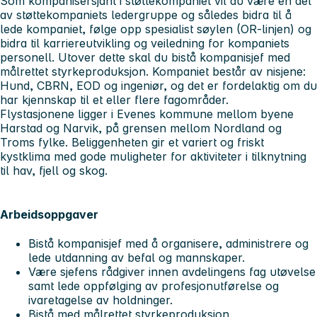
Som kompanisersjant i støttekompaniet vil du være en del
av støttekompaniets ledergruppe og således bidra til å
lede kompaniet, følge opp spesialist søylen (OR-linjen) og
bidra til karriereutvikling og veiledning for kompaniets
personell. Utover dette skal du bistå kompanisjef med
målrettet styrkeproduksjon. Kompaniet består av nisjene:
Hund, CBRN, EOD og ingeniør, og det er fordelaktig om du
har kjennskap til et eller flere fagområder.
Flystasjonene ligger i Evenes kommune mellom byene
Harstad og Narvik, på grensen mellom Nordland og
Troms fylke. Beliggenheten gir et variert og friskt
kystklima med gode muligheter for aktiviteter i tilknytning
til hav, fjell og skog.
Arbeidsoppgaver
Bistå kompanisjef med å organisere, administrere og
lede utdanning av befal og mannskaper.
Være sjefens rådgiver innen avdelingens fag utøvelse
samt lede oppfølging av profesjonutførelse og
ivaretagelse av holdninger.
Bistå med målrettet styrkeproduksjon