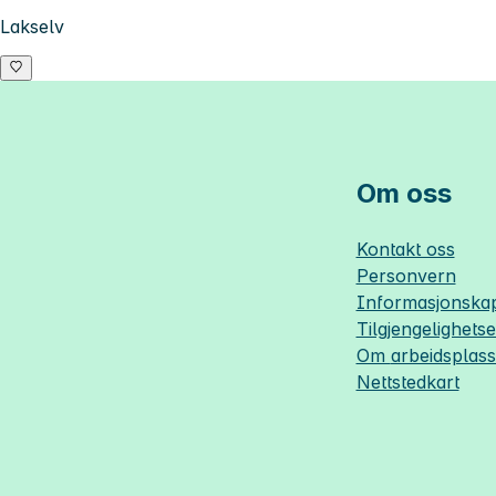
Lakselv
Om oss
Kontakt oss
Personvern
Informasjonskap
Tilgjengelighets
Om
arbeidsplas
Nettstedkart