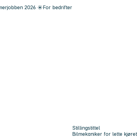
erjobben
2026
☀️
For bedrifter
Stillingstittel
Bilmekaniker for lette kjøre