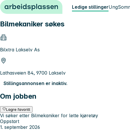
Hopp til innhold
Ledige stillinger
Ung
Somm
Bilmekaniker søkes
Bilxtra Lakselv As
Lathasveien 84, 9700 Lakselv
Stillingsannonsen er inaktiv.
Om jobben
Lagre favoritt
Vi søker etter Bilmekaniker for lette kjøretøy
Oppstart
1. september 2026