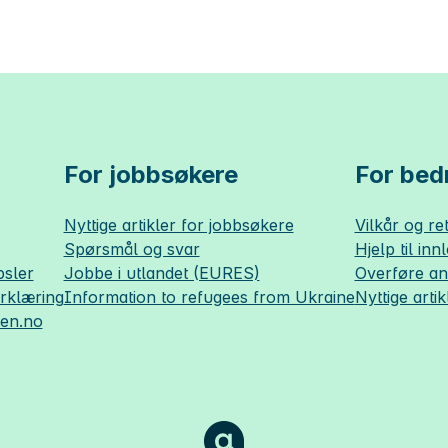
For jobbsøkere
For bedr
Nyttige artikler for jobbsøkere
Vilkår og ret
Spørsmål og svar
Hjelp til inn
sler
Jobbe i utlandet (EURES)
Overføre a
erklæring
Information to refugees from Ukraine
Nyttige artik
sen.no