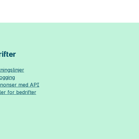
ifter
ningslinjer
logging
nnonser med API
ler for bedrifter