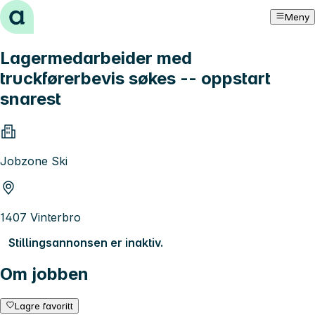
Hopp til innhold
Meny
Lagermedarbeider med
truckførerbevis søkes -- oppstart
snarest
Jobzone Ski
1407 Vinterbro
Stillingsannonsen er inaktiv.
Om jobben
Lagre favoritt