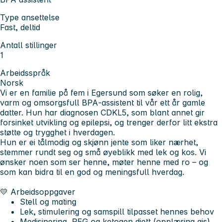
Type ansettelse
Fast, deltid
Antall stillinger
1
Arbeidsspråk
Norsk
Vi er en familie på fem i Egersund som søker en rolig,
varm og omsorgsfull BPA‑assistent til vår ett år gamle
datter. Hun har diagnosen CDKL5, som blant annet gir
forsinket utvikling og epilepsi, og trenger derfor litt ekstra
støtte og trygghet i hverdagen.
Hun er ei tålmodig og skjønn jente som liker nærhet,
stemmer rundt seg og små øyeblikk med lek og kos. Vi
ønsker noen som ser henne, møter henne med ro – og
som kan bidra til en god og meningsfull hverdag.
💛
Arbeidsoppgaver
Stell og mating
Lek, stimulering og samspill tilpasset hennes behov
Medisinering, PEG og ketogen diett (opplæring gis)