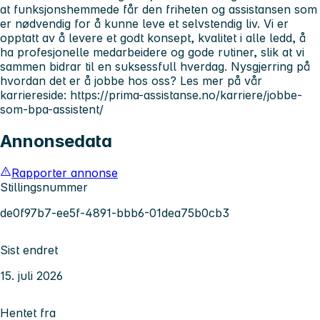
at funksjonshemmede får den friheten og assistansen som
er nødvendig for å kunne leve et selvstendig liv. Vi er
opptatt av å levere et godt konsept, kvalitet i alle ledd, å
ha profesjonelle medarbeidere og gode rutiner, slik at vi
sammen bidrar til en suksessfull hverdag. Nysgjerring på
hvordan det er å jobbe hos oss? Les mer på vår
karriereside: https://prima-assistanse.no/karriere/jobbe-
som-bpa-assistent/
Annonsedata
Rapporter annonse
Stillingsnummer
de0f97b7-ee5f-4891-bbb6-01dea75b0cb3
Sist endret
15. juli 2026
Hentet fra