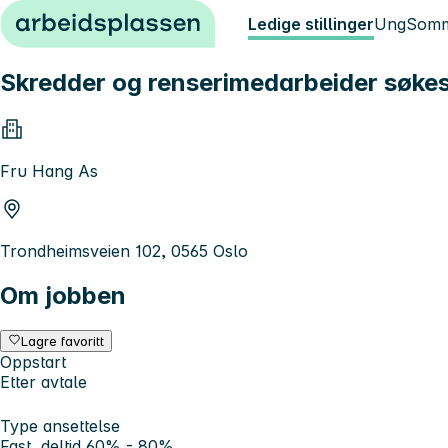
Hopp til innhold
Ledige stillinger
Ung
Somm
Skredder og renserimedarbeider søkes 
Fru Hang As
Trondheimsveien 102, 0565 Oslo
Om jobben
Lagre favoritt
Oppstart
Etter avtale
Type ansettelse
Fast, deltid 60% - 80%