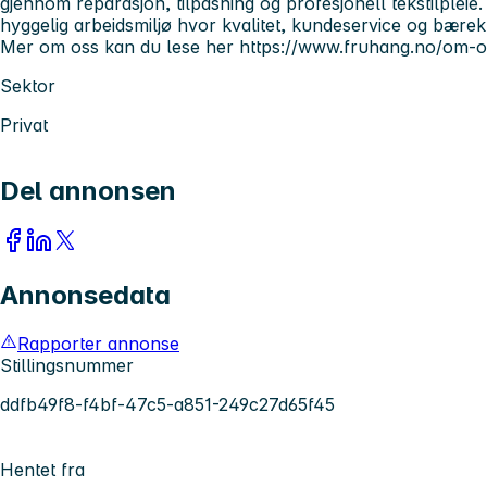
gjennom reparasjon, tilpasning og profesjonell tekstilpleie.
hyggelig arbeidsmiljø hvor kvalitet, kundeservice og bærekr
Mer om oss kan du lese her https://www.fruhang.no/om-o
Sektor
Privat
Del annonsen
Annonsedata
Rapporter annonse
Stillingsnummer
ddfb49f8-f4bf-47c5-a851-249c27d65f45
Hentet fra