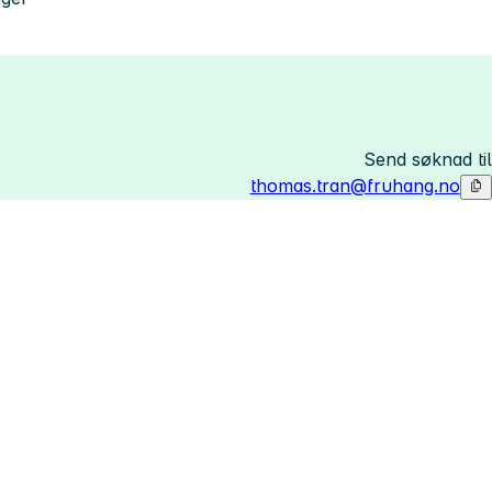
Send søknad til
thomas.tran@fruhang.no