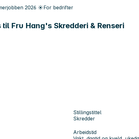
erjobben
2026
☀️
For bedrifter
til Fru Hang's Skredderi & Renseri
Stillingstittel
Skredder
Arbeidstid
Vakt, dagtid og kveld, uked