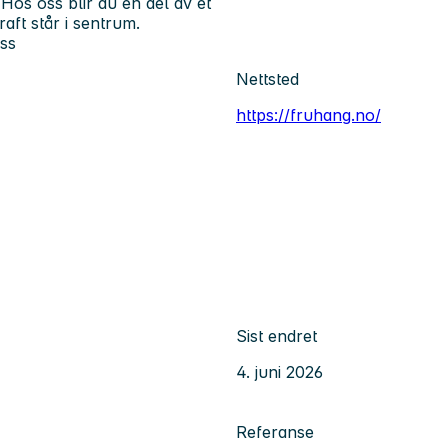
 Hos oss blir du en del av et
aft står i sentrum.
ss
Nettsted
https://fruhang.no/
Sist endret
4. juni 2026
Referanse