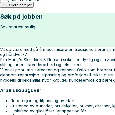
Vis flere detaljer
Søk på jobben
Søk snarest mulig
Vil du være med på å modernisere en tradisjonell bransje 
og håndverk?
Fru Hang's Skredderi & Renseri søker en dyktig og servicein
stilling innen skredderarbeid og tekstilrens.
Vi er et populært skredderi og renseri i Oslo som brenner f
gjennom reparasjon, tilpasning og profesjonell tekstilpleie.
hyggelig arbeidsmiljø hvor kvalitet, kundeservice og bærekr
Arbeidsoppgaver
Reparasjon og tilpasning av klær
Justering av bunader, brudekjoler, bukser, dresser, k
Utskifting av glidelåser, knapper og fôr