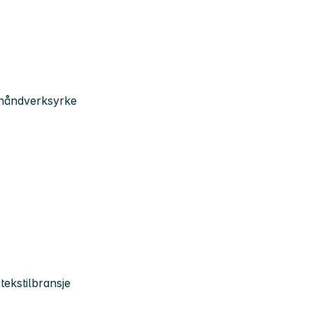
e håndverksyrke
tekstilbransje