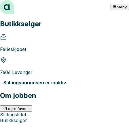
Hopp til innhold
Meny
Butikkselger
Felleskjøpet
7606 Levanger
Stillingsannonsen er inaktiv.
Om jobben
Lagre favoritt
Stillingstittel
Butikkselger