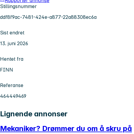
Rapporter annonse
Stillingsnummer
ddf8f9ac-7481-424e-a877-22a88308ec6a
Sist endret
13. juni 2026
Hentet fra
FINN
Referanse
464449469
Lignende annonser
Mekaniker? Drømmer du om å skru på