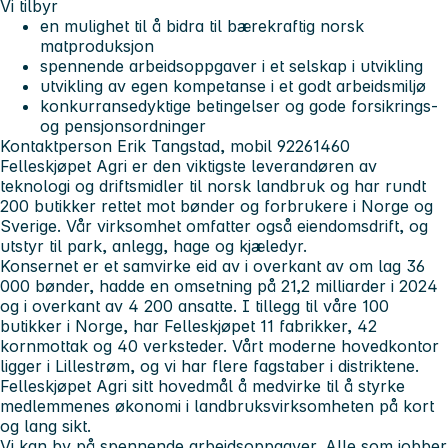
Vi tilbyr
en mulighet til å bidra til bærekraftig norsk
matproduksjon
spennende arbeidsoppgaver i et selskap i utvikling
utvikling av egen kompetanse i et godt arbeidsmiljø
konkurransedyktige betingelser og gode forsikrings-
og pensjonsordninger
Kontaktperson Erik Tangstad, mobil 92261460
Felleskjøpet Agri er den viktigste leverandøren av
teknologi og driftsmidler til norsk landbruk og har rundt
200 butikker rettet mot bønder og forbrukere i Norge og
Sverige. Vår virksomhet omfatter også eiendomsdrift, og
utstyr til park, anlegg, hage og kjæledyr.
Konsernet er et samvirke eid av i overkant av om lag 36
000 bønder, hadde en omsetning på 21,2 milliarder i 2024
og i overkant av 4 200 ansatte. I tillegg til våre 100
butikker i Norge, har Felleskjøpet 11 fabrikker, 42
kornmottak og 40 verksteder. Vårt moderne hovedkontor
ligger i Lillestrøm, og vi har flere fagstaber i distriktene.
Felleskjøpet Agri sitt hovedmål å medvirke til å styrke
medlemmenes økonomi i landbruksvirksomheten på kort
og lang sikt.
Vi kan by på spennende arbeidsoppgaver. Alle som jobber