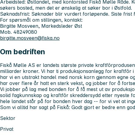
Arbeidsted:
Østlandet, med kontorsted Fiskå Mølle Råde. Ko
søkers bosted, men det er ønskelig at søker bor i Østfold.
Søknadsfrist:
Søknader blir vurdert forløpende. Siste frist
For spørsmål om stillingen, kontakt:
Birgitte Mosveen, Markedsleder Øst
Mob. 48249080
birgitte.mosveen@fiska.no
Om bedriften
Fiskå Mølle AS er landets største private kraftfôrproduse
milliarder kroner. Vi har ti produksjonsanlegg for kraftfôr i 
har vi en utstrakt handel med norsk korn gjennom egne o
har over flere år hatt en sterk vekst, og jobber for å forts
Vi jobber på lag med bonden for å få mest ut av produksj
solid fagkunnskap og kraftfôr skreddersydd etter nyeste f
hele landet står på for bonden hver dag -- for vi vet at in
Som vi alltid har sagt på Fiskå: Godt gjort er bedre enn god
Sektor
Privat