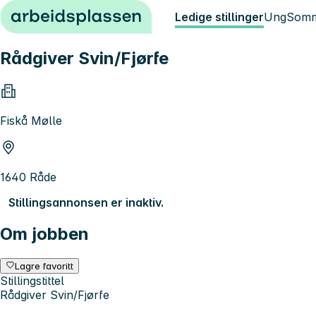
Hopp til innhold
Ledige stillinger
Ung
Somm
Rådgiver Svin/Fjørfe
Fiskå Mølle
1640 Råde
Stillingsannonsen er inaktiv.
Om jobben
Lagre favoritt
Stillingstittel
Rådgiver Svin/Fjørfe