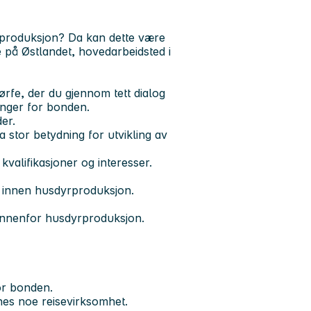
rproduksjon? Da kan dette være
e på Østlandet, hovedarbeidsted i
rfe, der du gjennom tett dialog
ninger for bonden.
er.
 stor betydning for utvikling av
kvalifikasjoner og interesser.
g innen husdyrproduksjon.
t innenfor husdyrproduksjon.
or bonden.
gnes noe reisevirksomhet.