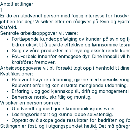
Antall stillinger
1
Er du en utadvendt person med faglig interesse for husdy
jobben for deg! Vi søker etter en rådgiver på Svin og Fjørf
Østfold.
Sentrale arbeidsoppgaver vil være:
Fortløpende kundeoppfølging av kunder på svin og fjø
bidrar aktivt til å utvikle effektive og lønnsomme løs
Salg av våre produkter mot nye og eksisterende kund
FoU-arbeid innenfor enmagede dyr. Dine innspill vil ha
kraftfôret fremover.
Arbeidsoppgavene vil bli forsøkt lagt opp i henhold til dine 
Kvalifikasjoner:
Relevant høyere utdanning, gjerne med spesialiserin
Relevant erfaring kan erstatte manglende utdanning.
Erfaring i, og god kjennskap til, drift og managemen
Beherske norsk, skriftlig og muntlig.
Vi søker en person som er:
Utadvendt og med gode kommunikasjonsevner.
Løsningsorientert og kunne jobbe selvstendig.
Opptatt av å skape gode resultater for bedriften og f
Stillingen er fast, og i utgangspunktet heltid. Det må påre