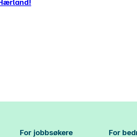
 Hærland!
For jobbsøkere
For bedr