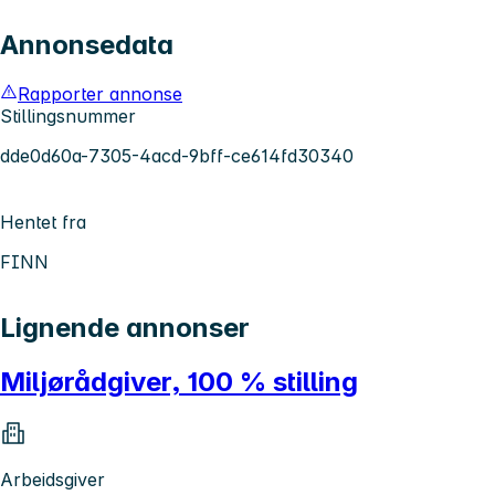
Annonsedata
Rapporter annonse
Stillingsnummer
dde0d60a-7305-4acd-9bff-ce614fd30340
Hentet fra
FINN
Lignende annonser
Miljørådgiver, 100 % stilling
Arbeidsgiver