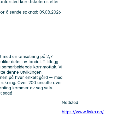
ntorsted kan diskuteres etter
 for å sende søknad: 09.08.2026
nt med en omsetning på 2,7
ulike deler av landet. I tillegg
g samarbeidende kornmottak. Vi
ette denne utviklingen.
onen på hver enkelt gård -- med
orskning. Over 200 ansatte over
genting kommer av seg selv.
t sagt!
Nettsted
https://www.fiska.no/