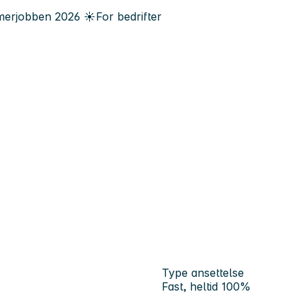
erjobben
2026
☀️
For bedrifter
Type ansettelse
Fast, heltid 100%