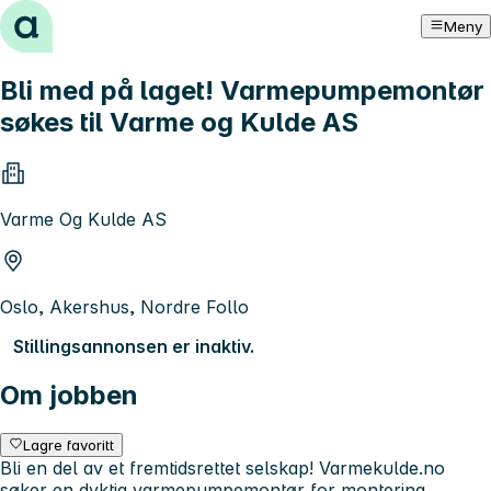
Hopp til innhold
Meny
Bli med på laget! Varmepumpemontør
søkes til Varme og Kulde AS
Varme Og Kulde AS
Oslo, Akershus, Nordre Follo
Stillingsannonsen er inaktiv.
Om jobben
Lagre favoritt
Bli en del av et fremtidsrettet selskap! Varmekulde.no
søker en dyktig varmepumpemontør for montering,