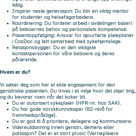
tidlig.
Inspirer neste generasjon:
Du blir en viktig mentor
for studenter og helsefagarbeidere.
Koordinering:
Du fordeler arbeid i avdelingen basert
på beboernes behov og personalets kompetanse.
Pasientoppfølging:
Ansvar for ajourførte pleieplaner
i CosDoc og tett samarbeid med sykehjemslege.
Relasjonsbygger:
Du er den viktigste
kontaktpersonen for våre beboere og deres
pårørende.
Hvem er du?
Vi søker deg som har et ekte engasjement for den
geriatriske pasienten. Du trives i et miljø hvor det skjer ting,
og du bevarer roen når det koker litt.
Du er autorisert sykepleier (HPR-nr. hos SAK).
Du har gode norskkunnskaper (B2-nivå for
fremmedspråklige).
Du er god til å prioritere, delegere og kommunisere.
Videreutdanning innen geriatri, demens eller
palliasjon? Det er et stort pluss! (Vernepleiere