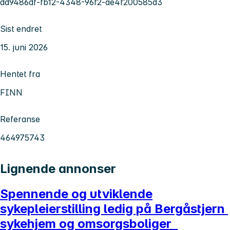
dd9486df-fb12-4348-96f2-ae4f200585d3
Sist endret
15. juni 2026
Hentet fra
FINN
Referanse
464975743
Lignende annonser
Spennende og utviklende
sykepleierstilling ledig på Bergåstjern
sykehjem og omsorgsboliger