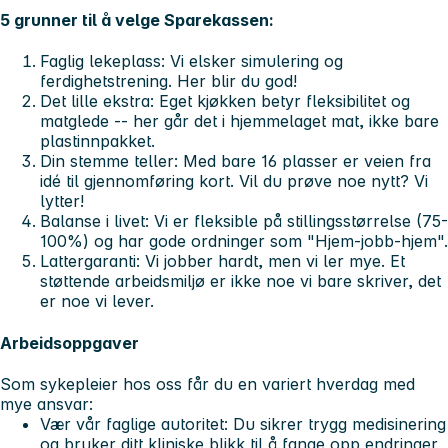
5 grunner til å velge Sparekassen:
Faglig lekeplass:
Vi elsker simulering og
ferdighetstrening. Her blir du god!
Det lille ekstra:
Eget kjøkken betyr fleksibilitet og
matglede -- her går det i hjemmelaget mat, ikke bare
plastinnpakket.
Din stemme teller:
Med bare 16 plasser er veien fra
idé til gjennomføring kort. Vil du prøve noe nytt? Vi
lytter!
Balanse i livet:
Vi er fleksible på stillingsstørrelse (75-
100%) og har gode ordninger som "Hjem-jobb-hjem".
Lattergaranti:
Vi jobber hardt, men vi ler mye. Et
støttende arbeidsmiljø er ikke noe vi bare skriver, det
er noe vi lever.
Arbeidsoppgaver
Som sykepleier hos oss får du en variert hverdag med
mye ansvar:
Vær vår faglige autoritet:
Du sikrer trygg medisinering
og bruker ditt kliniske blikk til å fange opp endringer