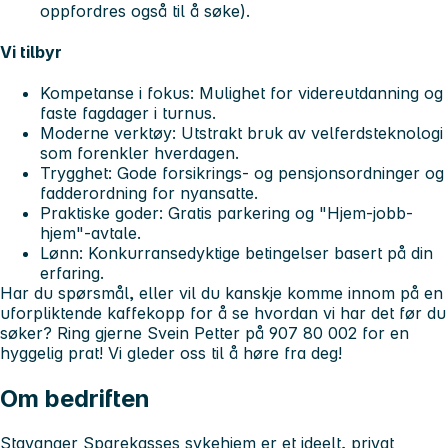
oppfordres også til å søke).
Vi tilbyr
Kompetanse i fokus:
Mulighet for videreutdanning og
faste fagdager i turnus.
Moderne verktøy:
Utstrakt bruk av velferdsteknologi
som forenkler hverdagen.
Trygghet:
Gode forsikrings- og pensjonsordninger og
fadderordning for nyansatte.
Praktiske goder:
Gratis parkering og "Hjem-jobb-
hjem"-avtale.
Lønn:
Konkurransedyktige betingelser basert på din
erfaring.
Har du spørsmål, eller vil du kanskje komme innom på en
uforpliktende kaffekopp for å se hvordan vi har det før du
søker?
Ring gjerne Svein Petter på 907 80 002 for en
hyggelig prat!
Vi gleder oss til å høre fra deg!
Om bedriften
Stavanger Sparekasses sykehjem er et ideelt, privat