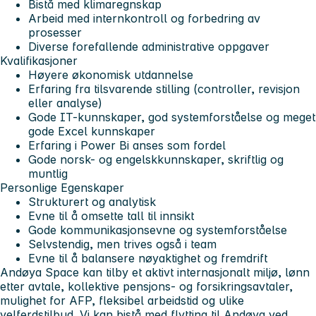
Bistå med klimaregnskap
Arbeid med internkontroll og forbedring av
prosesser
Diverse forefallende administrative oppgaver
Kvalifikasjoner
Høyere økonomisk utdannelse
Erfaring fra tilsvarende stilling (controller, revisjon
eller analyse)
Gode IT-kunnskaper, god systemforståelse og meget
gode Excel kunnskaper
Erfaring i Power Bi anses som fordel
Gode norsk- og engelskkunnskaper, skriftlig og
muntlig
Personlige Egenskaper
Strukturert og analytisk
Evne til å omsette tall til innsikt
Gode kommunikasjonsevne og systemforståelse
Selvstendig, men trives også i team
Evne til å balansere nøyaktighet og fremdrift
Andøya Space
kan tilby et aktivt internasjonalt miljø, lønn
etter avtale, kollektive pensjons- og forsikringsavtaler,
mulighet for AFP, fleksibel arbeidstid og ulike
velferdstilbud. Vi kan bistå med flytting til Andøya ved