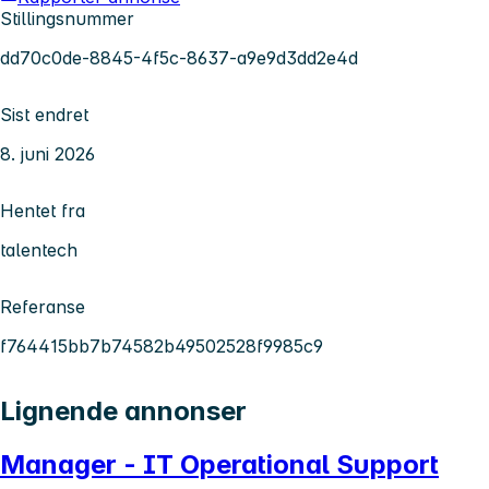
Stillingsnummer
dd70c0de-8845-4f5c-8637-a9e9d3dd2e4d
Sist endret
8. juni 2026
Hentet fra
talentech
Referanse
f764415bb7b74582b49502528f9985c9
Lignende annonser
Manager - IT Operational Support