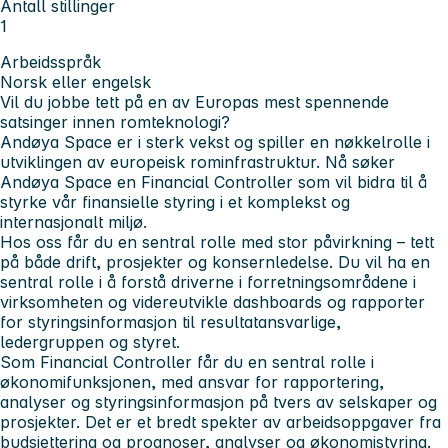
Antall stillinger
1
Arbeidsspråk
Norsk eller engelsk
Vil du jobbe tett på en av Europas mest spennende
satsinger innen romteknologi?
Andøya Space er i sterk vekst og spiller en nøkkelrolle i
utviklingen av europeisk rominfrastruktur. Nå søker
Andøya Space en Financial Controller som vil bidra til å
styrke vår finansielle styring i et komplekst og
internasjonalt miljø.
Hos oss får du en sentral rolle med stor påvirkning – tett
på både drift, prosjekter og konsernledelse. Du vil ha en
sentral rolle i å forstå driverne i forretningsområdene i
virksomheten og videreutvikle dashboards og rapporter
for styringsinformasjon til resultatansvarlige,
ledergruppen og styret.
Som Financial Controller får du en sentral rolle i
økonomifunksjonen, med ansvar for rapportering,
analyser og styringsinformasjon på tvers av selskaper og
prosjekter. Det er et bredt spekter av arbeidsoppgaver fra
budsjettering og prognoser, analyser og økonomistyring.