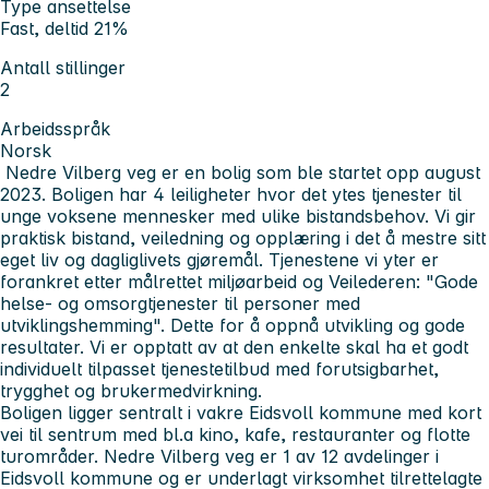
Type ansettelse
Fast, deltid 21%
Antall stillinger
2
Arbeidsspråk
Norsk
Nedre Vilberg veg er en bolig som ble startet opp august
2023. Boligen har 4 leiligheter hvor det ytes tjenester til
unge voksene mennesker med ulike bistandsbehov. Vi gir
praktisk bistand, veiledning og opplæring i det å mestre sitt
eget liv og dagliglivets gjøremål. Tjenestene vi yter er
forankret etter målrettet miljøarbeid og Veilederen: "Gode
helse- og omsorgtjenester til personer med
utviklingshemming". Dette for å oppnå utvikling og gode
resultater. Vi er opptatt av at den enkelte skal ha et godt
individuelt tilpasset tjenestetilbud med forutsigbarhet,
trygghet og brukermedvirkning.
Boligen ligger sentralt i vakre Eidsvoll kommune med kort
vei til sentrum med bl.a kino, kafe, restauranter og flotte
turområder. Nedre Vilberg veg er 1 av 12 avdelinger i
Eidsvoll kommune og er underlagt virksomhet tilrettelagte