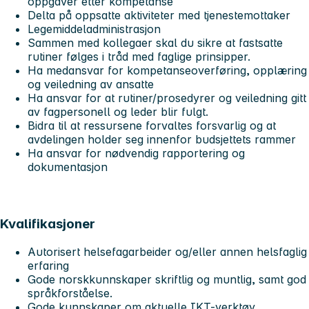
oppgaver etter kompetanse
Delta på oppsatte aktiviteter med tjenestemottaker
Legemiddeladministrasjon
Sammen med kollegaer skal du sikre at fastsatte
rutiner følges i tråd med faglige prinsipper.
Ha medansvar for kompetanseoverføring, opplæring
og veiledning av ansatte
Ha ansvar for at rutiner/prosedyrer og veiledning gitt
av fagpersonell og leder blir fulgt.
Bidra til at ressursene forvaltes forsvarlig og at
avdelingen holder seg innenfor budsjettets rammer
Ha ansvar for nødvendig rapportering og
dokumentasjon
Kvalifikasjoner
Autorisert helsefagarbeider og/eller annen helsfaglig
erfaring
Gode norskkunnskaper skriftlig og muntlig, samt god
språkforståelse.
Gode kunnskaper om aktuelle IKT-verktøy