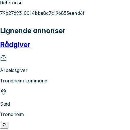
Referanse
79b27d9310014bbe8c7c196855ee4d6f
Lignende annonser
Rådgiver
Arbeidsgiver
Trondheim kommune
Sted
Trondheim