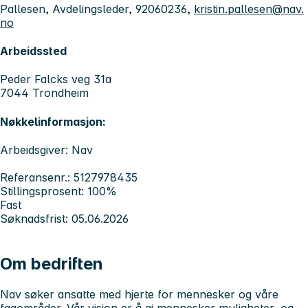
Pallesen, Avdelingsleder, 92060236,
kristin.pallesen@nav.
no
Arbeidssted
Peder Falcks veg 31a
7044 Trondheim
Nøkkelinformasjon:
Arbeidsgiver: Nav
Referansenr.: 5127978435
Stillingsprosent: 100%
Fast
Søknadsfrist: 05.06.2026
Om bedriften
Nav søker ansatte med hjerte for mennesker og våre
fagområder. Vår visjon er å gi mennesker muligheter, og