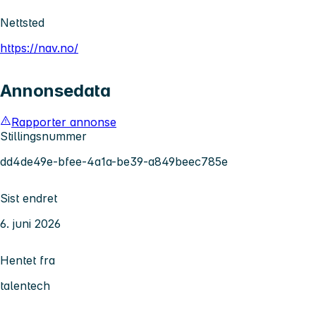
Nettsted
https://nav.no/
Annonsedata
Rapporter annonse
Stillingsnummer
dd4de49e-bfee-4a1a-be39-a849beec785e
Sist endret
6. juni 2026
Hentet fra
talentech