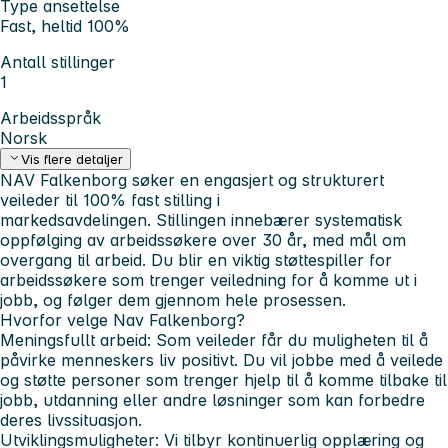
Type ansettelse
Fast, heltid 100%
Antall stillinger
1
Arbeidsspråk
Norsk
Vis flere detaljer
NAV Falkenborg søker en engasjert og strukturert
veileder til 100% fast stilling i
markedsavdelingen. Stillingen innebærer systematisk
oppfølging av arbeidssøkere over 30 år, med mål om
overgang til arbeid. Du blir en viktig støttespiller for
arbeidssøkere som trenger veiledning for å komme ut i
jobb, og følger dem gjennom hele prosessen.
Hvorfor velge Nav Falkenborg?
Meningsfullt arbeid:
Som veileder får du muligheten til å
påvirke menneskers liv positivt. Du vil jobbe med å veilede
og støtte personer som trenger hjelp til å komme tilbake til
jobb, utdanning eller andre løsninger som kan forbedre
deres livssituasjon.
Utviklingsmuligheter:
Vi tilbyr kontinuerlig opplæring og