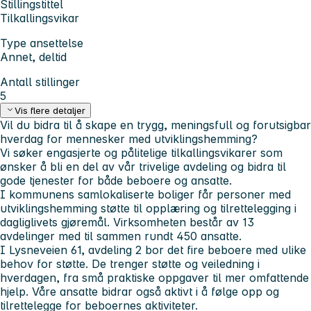
Stillingstittel
Tilkallingsvikar
Type ansettelse
Annet, deltid
Antall stillinger
5
Vis flere detaljer
Vil du bidra til å skape en trygg, meningsfull og forutsigbar
hverdag for mennesker med utviklingshemming?
Vi søker engasjerte og pålitelige tilkallingsvikarer som
ønsker å bli en del av vår trivelige avdeling og bidra til
gode tjenester for både beboere og ansatte.
I kommunens samlokaliserte boliger får personer med
utviklingshemming støtte til opplæring og tilrettelegging i
dagliglivets gjøremål. Virksomheten består av 13
avdelinger med til sammen rundt 450 ansatte.
I Lysneveien 61, avdeling 2 bor det fire beboere med ulike
behov for støtte. De trenger støtte og veiledning i
hverdagen, fra små praktiske oppgaver til mer omfattende
hjelp. Våre ansatte bidrar også aktivt i å følge opp og
tilrettelegge for beboernes aktiviteter.