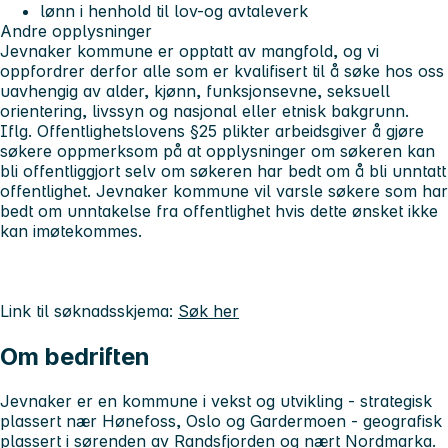
lønn i henhold til lov-og avtaleverk
Andre opplysninger
Jevnaker kommune er opptatt av mangfold, og vi
oppfordrer derfor alle som er kvalifisert til å søke hos oss
uavhengig av alder, kjønn, funksjonsevne, seksuell
orientering, livssyn og nasjonal eller etnisk bakgrunn.
Iflg. Offentlighetslovens §25 plikter arbeidsgiver å gjøre
søkere oppmerksom på at opplysninger om søkeren kan
bli offentliggjort selv om søkeren har bedt om å bli unntatt
offentlighet. Jevnaker kommune vil varsle søkere som har
bedt om unntakelse fra offentlighet hvis dette ønsket ikke
kan imøtekommes.
Link til søknadsskjema:
Søk her
Om bedriften
Jevnaker er en kommune i vekst og utvikling - strategisk
plassert nær Hønefoss, Oslo og Gardermoen - geografisk
plassert i sørenden av Randsfjorden og nært Nordmarka.