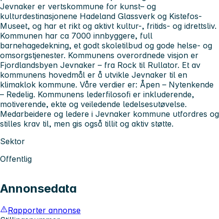
Jevnaker er vertskommune for kunst– og
kulturdestinasjonene Hadeland Glassverk og Kistefos-
Museet, og har et rikt og aktivt kultur-, fritids- og idrettsliv.
Kommunen har ca 7000 innbyggere, full
barnehagedekning, et godt skoletilbud og gode helse- og
omsorgstjenester. Kommunens overordnede visjon er
Fjordlandsbyen Jevnaker – fra Rock til Rullator. Et av
kommunens hovedmål er å utvikle Jevnaker til en
klimaklok kommune. Våre verdier er: Åpen – Nytenkende
– Redelig. Kommunens lederfilosofi er inkluderende,
motiverende, ekte og veiledende ledelsesutøvelse.
Medarbeidere og ledere i Jevnaker kommune utfordres og
stilles krav til, men gis også tillit og aktiv støtte.
Sektor
Offentlig
Annonsedata
Rapporter annonse