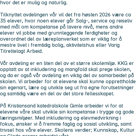
hvor det er mulig og naturlig.
Tilknyttet avdelingen vår vil det fra høsten 2026 være ca
35 elever, hvor noen elever går Salg-, service og reiseliv
med mål om kompetanse på lavere nivå, mens andre
elever vil jobbe med grunnleggende ferdigheter og
overordnet del av læreplanverket som er viktig for å
mestre livet i fremtidig bolig, aktivitetshus eller Varig
Tilrettelagt Arbeid.
Vår avdeling er en liten del av et større skolemiljø. KKG er
opptatt av at inkludering og mangfold skal prege skolen,
og da er også vår avdeling en viktig del av samarbeidet på
skolen. Vi arbeider for at elevene skal kunne opprettholde
sin egenart, lære og utvikle seg ut fra egne forutsetninger
og samtidig være en del av det store fellesskapet.
På Kristiansand katedralskole Gimle arbeider vi for at
elevene våre skal utvikle sin kompetanse i trygge og gode
læringsmiljøer. Med inkludering og elevmedvirkning i
fokus, ønsker vi å fremme faglig og sosial utvikling, samt
trivsel hos våre elever. Skolens verdier; Kunnskap, Kultur
og Glede preger arbeidet vårt.