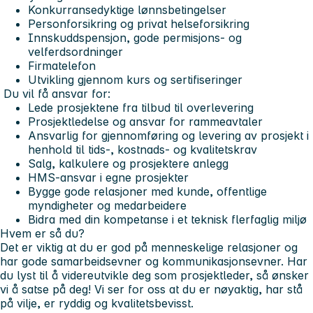
Konkurransedyktige lønnsbetingelser
Personforsikring og privat helseforsikring
Innskuddspensjon, gode permisjons- og
velferdsordninger
Firmatelefon
Utvikling gjennom kurs og sertifiseringer
Du vil få ansvar for:
Lede prosjektene fra tilbud til overlevering
Prosjektledelse og ansvar for rammeavtaler
Ansvarlig for gjennomføring og levering av prosjekt i
henhold til tids-, kostnads- og kvalitetskrav
Salg, kalkulere og prosjektere anlegg
HMS-ansvar i egne prosjekter
Bygge gode relasjoner med kunde, offentlige
myndigheter og medarbeidere
Bidra med din kompetanse i et teknisk flerfaglig miljø
Hvem er så du?
Det er viktig at du er god på menneskelige relasjoner og
har gode samarbeidsevner og kommunikasjonsevner. Har
du lyst til å videreutvikle deg som prosjektleder, så ønsker
vi å satse på deg! Vi ser for oss at du er nøyaktig, har stå
på vilje, er ryddig og kvalitetsbevisst.