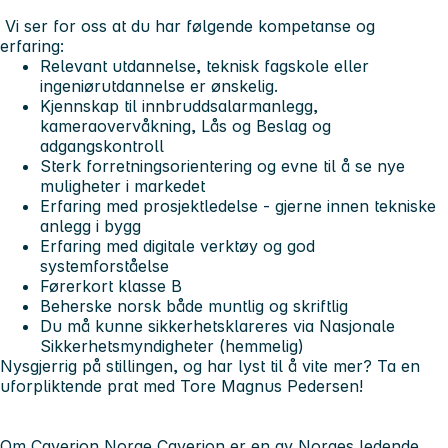
Vi ser for oss at du har følgende kompetanse og
erfaring
:
Relevant utdannelse, teknisk fagskole eller
ingeniørutdannelse er ønskelig.
Kjennskap til innbruddsalarmanlegg,
kameraovervåkning, Lås og Beslag og
adgangskontroll
Sterk forretningsorientering og evne til å se nye
muligheter i markedet
Erfaring med prosjektledelse - gjerne innen tekniske
anlegg i bygg
Erfaring med digitale verktøy og god
systemforståelse
Førerkort klasse B
Beherske norsk både muntlig og skriftlig
Du må kunne sikkerhetsklareres via Nasjonale
Sikkerhetsmyndigheter (hemmelig)
Nysgjerrig på stillingen, og har lyst til å vite mer? Ta en
uforpliktende prat med Tore Magnus Pedersen!
Om Caverion Norge Caverion er en av Norges ledende