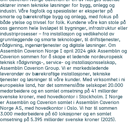
aktører innen tekniske løsninger for bygg, anlegg og
industri. Våre fagfolk og spesialister er eksperter på
smarte og bærekraftige bygg og anlegg, med fokus på
både ytelse og trivsel for folk. Kundene våre kan stole på
oss gjennom hele livsløpet til bygninger, infrastruktur eller
industriprosesser – fra installasjon og vedlikehold av
grunnleggende og smarte teknologier, til driftstjenester,
rådgivning, ingeniørtjenester og digitale løsninger. Om
Assemblin Caverion Norge I april 2024 gikk Assemblin og
Caverion sammen for å skape et ledende nordeuropeisk
teknisk rådgivnings-, service- og installasjonsselskap,
Assemblin Caverion Group. Vi er markedsledende
leverandør av bærekraftige installasjoner, tekniske
tjenester og løsninger til våre kunder. Med virksomhet i ni
europeiske land, har det sammenslåtte selskapet 20.000
medarbeidere og en samlet omsetning på 41 milliarder
svenske kroner, med hovedkontor i Stockholm. I Norge
er Assemblin og Caverion samlet i Assemblin Caverion
Norge AS, med hovedkontor i Oslo. Vi har til sammen
3.000 medarbeidere på 60 lokasjoner og en samlet
omsetning på 5.395 milliarder svenske kroner (2025).