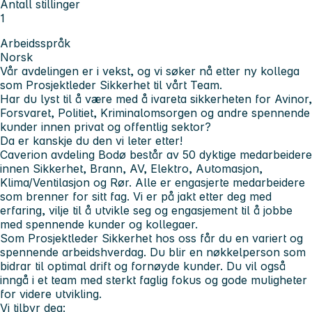
Antall stillinger
1
Arbeidsspråk
Norsk
Vår avdelingen er i vekst, og vi søker nå etter ny kollega
som Prosjektleder Sikkerhet til vårt Team.
Har du lyst til å være med å ivareta sikkerheten for Avinor,
Forsvaret, Politiet, Kriminalomsorgen og andre spennende
kunder innen privat og offentlig sektor?
Da er kanskje du den vi leter etter!
Caverion avdeling Bodø består av 50 dyktige medarbeidere
innen Sikkerhet, Brann, AV, Elektro, Automasjon,
Klima/Ventilasjon og Rør. Alle er engasjerte medarbeidere
som brenner for sitt fag. Vi er på jakt etter deg med
erfaring, vilje til å utvikle seg og engasjement til å jobbe
med spennende kunder og kollegaer.
Som Prosjektleder Sikkerhet hos oss får du en variert og
spennende arbeidshverdag. Du blir en nøkkelperson som
bidrar til optimal drift og fornøyde kunder. Du vil også
inngå i et team med sterkt faglig fokus og gode muligheter
for videre utvikling.
Vi tilbyr deg: