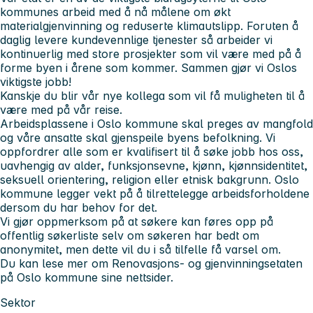
kommunes arbeid med å nå målene om økt
materialgjenvinning og reduserte klimautslipp. Foruten å
daglig levere kundevennlige tjenester så arbeider vi
kontinuerlig med store prosjekter som vil være med på å
forme byen i årene som kommer. Sammen gjør vi Oslos
viktigste jobb!
Kanskje du blir vår nye kollega som vil få muligheten til å
være med på vår reise.
Arbeidsplassene i Oslo kommune skal preges av mangfold
og våre ansatte skal gjenspeile byens befolkning. Vi
oppfordrer alle som er kvalifisert til å søke jobb hos oss,
uavhengig av alder, funksjonsevne, kjønn, kjønnsidentitet,
seksuell orientering, religion eller etnisk bakgrunn. Oslo
kommune legger vekt på å tilrettelegge arbeidsforholdene
dersom du har behov for det.
Vi gjør oppmerksom på at søkere kan føres opp på
offentlig søkerliste selv om søkeren har bedt om
anonymitet, men dette vil du i så tilfelle få varsel om.
Du kan lese mer om Renovasjons- og gjenvinningsetaten
på Oslo kommune sine nettsider.
Sektor