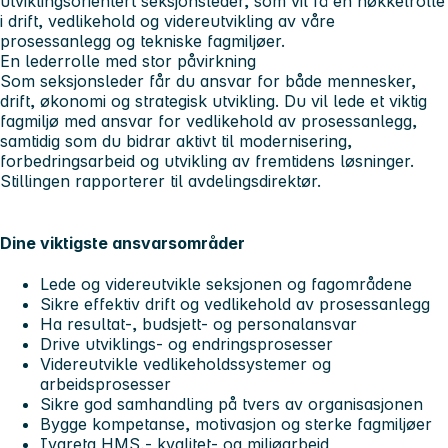
utviklingsorientert seksjonsleder, som vil få en nøkkelrolle
i drift, vedlikehold og videreutvikling av våre
prosessanlegg og tekniske fagmiljøer.
En lederrolle med stor påvirkning
Som seksjonsleder får du ansvar for både mennesker,
drift, økonomi og strategisk utvikling. Du vil lede et viktig
fagmiljø med ansvar for vedlikehold av prosessanlegg,
samtidig som du bidrar aktivt til modernisering,
forbedringsarbeid og utvikling av fremtidens løsninger.
Stillingen rapporterer til avdelingsdirektør.
Dine viktigste ansvarsområder
Lede og videreutvikle seksjonen og fagområdene
Sikre effektiv drift og vedlikehold av prosessanlegg
Ha resultat-, budsjett- og personalansvar
Drive utviklings- og endringsprosesser
Videreutvikle vedlikeholdssystemer og
arbeidsprosesser
Sikre god samhandling på tvers av organisasjonen
Bygge kompetanse, motivasjon og sterke fagmiljøer
Ivareta HMS,- kvalitet- og miljøarbeid