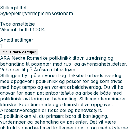
Stillingstittel
Sykepleier/vernepleier/sosionom
Type ansettelse
Vikariat, heltid 100%
Antall stillinger
1
Vis flere detaljer
ARA Nedre Romerike poliklinikk tilbyr utredning og
behandling til pasienter med rus- og avhengighetslidelser.
Vi holder til på Åråsen i Lillestrøm.
Stillingen byr på en variert og fleksibel arbeidshverdag
med oppgaver i poliklinikk og passer for deg som trives
med høyt tempo og en variert arbeidshverdag. Du vil ha
ansvar for egen pasientportefølje og arbeide både med
poliklinisk avklaring og behandling. Stillingen kombinerer
kliniske, koordinerende og administrative oppgaver.
Arbeidshverdagen er fleksibel og behovsstyrt.
I poliklinikken vil du primært bidra til kartlegging,
vurderinger og behandling av pasienter. Det vil være
utstrakt samarbeid med kollegaer internt og med eksterne