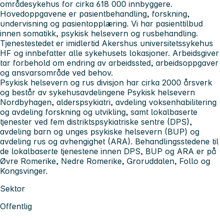
områdesykehus for cirka 618 000 innbyggere.
Hovedoppgavene er pasientbehandling, forskning,
undervisning og pasientopplæring. Vi har pasienttilbud
innen somatikk, psykisk helsevern og rusbehandling.
Tjenestestedet er imidlertid Akershus universitetssykehus
HF og innbefatter alle sykehusets lokasjoner. Arbeidsgiver
tar forbehold om endring av arbeidssted, arbeidsoppgaver
og ansvarsområde ved behov.
Psykisk helsevern og rus divisjon
har cirka 2000 årsverk
og består av sykehusavdelingene Psykisk helsevern
Nordbyhagen, alderspsykiatri, avdeling voksenhabilitering
og avdeling forskning og utvikling, samt lokalbaserte
tjenester ved fem distriktspsykiatriske sentre (DPS),
avdeling barn og unges psykiske helsevern (BUP) og
avdeling rus og avhengighet (ARA). Behandlingsstedene til
de lokalbaserte tjenestene innen DPS, BUP og ARA er på
Øvre Romerike, Nedre Romerike, Groruddalen, Follo og
Kongsvinger.
Sektor
Offentlig