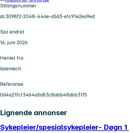
Stillingsnummer
dc3098f2-2048-44ae-a5d3-e1c91e2ea9ed
Sist endret
16. juni 2026
Hentet fra
talentech
Referanse
0d4a21fcf3464a5a83c8abb48d6b31f5
Lignende annonser
Sykepleier/spesialsykepleier- Døgn 1