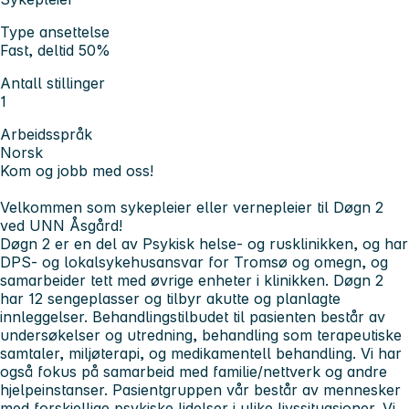
Type ansettelse
Fast, deltid 50%
Antall stillinger
1
Arbeidsspråk
Norsk
Kom og jobb med oss!
Velkommen som sykepleier eller vernepleier til Døgn 2
ved UNN Åsgård!
Døgn 2 er en del av Psykisk helse- og rusklinikken, og har
DPS- og lokalsykehusansvar for Tromsø og omegn, og
samarbeider tett med øvrige enheter i klinikken. Døgn 2
har 12 sengeplasser og tilbyr akutte og planlagte
innleggelser. Behandlingstilbudet til pasienten består av
undersøkelser og utredning, behandling som terapeutiske
samtaler, miljøterapi, og medikamentell behandling. Vi har
også fokus på samarbeid med familie/nettverk og andre
hjelpeinstanser. Pasientgruppen vår består av mennesker
med forskjellige psykiske lidelser i ulike livssituasjoner. Vi