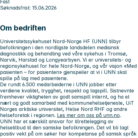
Fast
Søknadsfrist: 15.06.2026
Om bedriften
Universitetssykehuset Nord-Norge HF (UNN) tilbyr
befolkningen i den nordligste landsdelen medisinsk
diagnostikk og behandling ved våre sykehus i Tromsø,
Narvik, Harstad og Longyearbyen.
Vi er universitets- og
regionsykehuset for hele Nord-Norge, og
v
år visjon «Med
pasienten – for pasienten» gjenspeiler at vi i UNN skal
spille på lag med pasientene.
De rundt 6.500 medarbeiderne i UNN jobber etter
verdiene
kvalitet, trygghet, respekt og lagspill. Sistnevnte
fremhever viktigheten av godt samspill internt, og ha et
nært og godt samarbeid
med kommunehelsetjeneste, UiT
Norges arktiske universitet, Helse Nord RHF og andre
helseforetak i regionen.
Les mer om oss på unn.no
.
UNN har et særskilt ansvar for tilrettelegging av
helsetilbud til den samiske befolkningen. Det vil bli lagt
positiv vekt på om søker har kompetanse på samisk språk