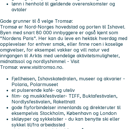
lønn i henhold til gjeldende overenskomster og
avtaler
Gode grunner til å velge Tromsø
:
Tromsø er Nord-Norges hovedstad og porten til Ishavet.
Byen med snart 80 000 innbyggere er også kjent som
"Nordens Paris". Her kan du leve en hektisk hverdag med
opplevelser for enhver smak, eller finne roen i koselige
omgivelser, for eksempel vakker og vill natur ved
inngangen til Arktis med uendelige aktivitetsmuligheter,
midnattssol og nordlyshimmel - Visit
Tromsø: www.visittromso.no.
Fjellheisen, Ishavskatedralen, museer og akvarier -
Polaria, Polarmuseet
et pulserende kafé- og uteliv
film- og musikkfestivaler- TIFF, Buktafestivalen,
Nordlysfestivalen, Rakettnatt
gode flyforbindelser innenlands og direkteruter til
eksempelvis Stockholm, København og London
skiløyper og sykkelstier - du kan benytte ski eller
sykkel til/fra arbeidssted