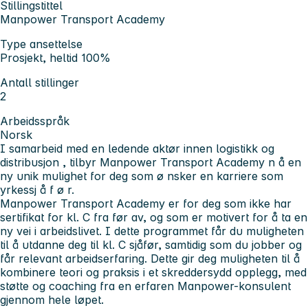
Stillingstittel
Manpower Transport Academy
Type ansettelse
Prosjekt, heltid 100%
Antall stillinger
2
Arbeidsspråk
Norsk
I samarbeid med
en ledende aktør innen logistikk og
distribusjon
, tilbyr Manpower Transport
Academy
n
å
en
ny unik mulighet for deg som
ø
nsker en karriere som
yrkessj
å
f
ø
r.
Manpower Transport Academy er for deg som
ikke har
sertifikat for kl. C fra før av, og som er motivert for å ta en
ny vei i arbeidslivet. I dette programmet får du muligheten
til å utdanne deg til kl. C sjåfør, samtidig som du jobber og
får relevant arbeidserfaring. Dette gir deg muligheten til å
kombinere teori og praksis i et skreddersydd opplegg, med
støtte og coaching fra en erfaren Manpower-konsulent
gjennom hele løpet.