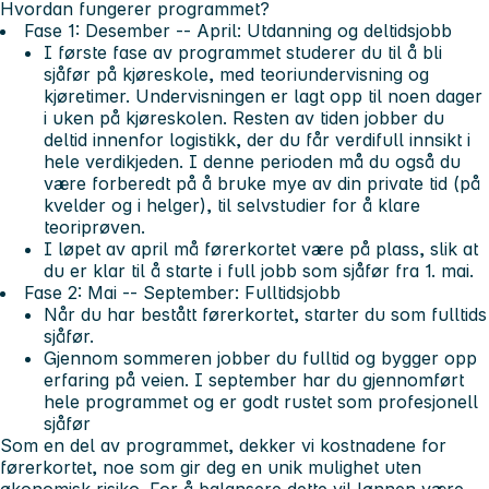
Hvordan fungerer programmet?
Fase 1: Desember -- April: Utdanning og deltidsjobb
I første fase av programmet studerer du til å bli
sjåfør på kjøreskole, med teoriundervisning og
kjøretimer. Undervisningen er lagt opp til noen dager
i uken på kjøreskolen. Resten av tiden jobber du
deltid innenfor logistikk, der du får verdifull innsikt i
hele verdikjeden. I denne perioden må du også du
være forberedt på å bruke mye av din private tid (på
kvelder og i helger), til selvstudier for å klare
teoriprøven.
I løpet av april må førerkortet være på plass, slik at
du er klar til å starte i full jobb som sjåfør fra 1. mai.
Fase 2: Mai -- September: Fulltidsjobb
Når du har bestått førerkortet, starter du som fulltids
sjåfør.
Gjennom sommeren jobber du fulltid og bygger opp
erfaring på veien. I september har du gjennomført
hele programmet og er godt rustet som profesjonell
sjåfør
Som en del av programmet, dekker vi kostnadene for
førerkortet, noe som gir deg en unik mulighet uten
økonomisk risiko. For å balansere dette vil lønnen være