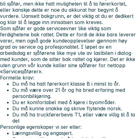
bli sjåfør, men ikke hatt muligheten til å ta førerkortet,
eller kanskje dette er noe du akkurat har begynt å
vurdere. Uansett bakgrunn, er det viktig at du er dedikert
og klar til å legge inn innsatsen som kreves.
Som sjåfør er
gode serviceevner
like viktig som
ferdighetene bak rattet. Dette er fordi de ikke bare leverer
varer, men også gode kundeopplevelser gjennom høy
grad av service og profesjonalitet. I løpet av en
arbeidsdag er sjåførene like mye ute av lastbilen i dialog
med kunder, som de sitter bak rattet og kjører. Det er ikke
uten grunn vår kunde kaller sine sjåfører for nettopp
«Servicesjåfører».
Formelle krav:
Du må ha hatt førerkort klasse B i minst to år.
Du må være over 21 år og ha bred erfaring med
personbilkjøring.
Du er komfortabel med å kjøre i byområder.
Du må kunne snakke og skrive flytende norsk.
Du må ha truckførerbevis T1, eller være villig til å ta
det
Personlige egenskaper vi ser etter:
Læringsvillig og engasjert.