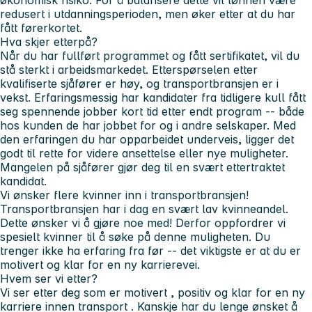
redusert i utdanningsperioden, men øker etter at du har
fått førerkortet.
Hva skjer etterpå?
Når du har fullført programmet og fått sertifikatet, vil du
stå sterkt i arbeidsmarkedet. Etterspørselen etter
kvalifiserte sjåfører er høy, og transportbransjen er i
vekst. Erfaringsmessig har kandidater fra tidligere kull fått
seg spennende jobber kort tid etter endt program -- både
hos kunden de har jobbet for og i andre selskaper. Med
den erfaringen du har opparbeidet underveis, ligger det
godt til rette for videre ansettelse eller nye muligheter.
Mangelen på sjåfører gjør deg til en svært ettertraktet
kandidat.
Vi ønsker flere kvinner inn i transportbransjen!
Transportbransjen har i dag en svært lav kvinneandel.
Dette ønsker vi å gjøre noe med! Derfor oppfordrer vi
spesielt kvinner til å søke på denne muligheten. Du
trenger ikke ha erfaring fra før -- det viktigste er at du er
motivert og klar for en ny karrierevei.
Hvem ser vi etter?
Vi ser etter deg som er
motivert
,
positiv
og
klar for en ny
karriere innen transport
. Kanskje har du lenge ønsket å