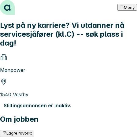
Hopp til innhold
Meny
Lyst på ny karriere? Vi utdanner nå
servicesjåfører (kl.C) -- søk plass i
dag!
Manpower
1540 Vestby
Stillingsannonsen er inaktiv.
Om jobben
Lagre favoritt