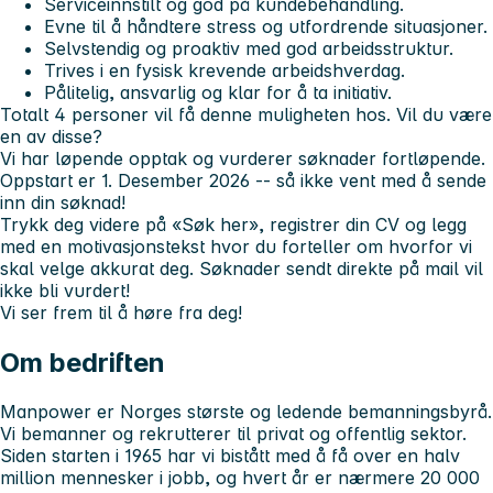
Serviceinnstilt og god på kundebehandling.
Evne til å håndtere stress og utfordrende situasjoner.
Selvstendig og proaktiv med god arbeidsstruktur.
Trives i en fysisk krevende arbeidshverdag.
Pålitelig, ansvarlig og klar for å ta initiativ.
Totalt 4 personer vil få denne muligheten hos. Vil du være
en av disse?
Vi har løpende opptak og vurderer søknader fortløpende.
Oppstart er
1. Desember 2026
-- så ikke vent med å sende
inn din søknad!
Trykk deg videre på «Søk her», registrer din CV og legg
med en motivasjonstekst hvor du forteller om hvorfor vi
skal velge akkurat deg. Søknader sendt direkte på mail vil
ikke bli vurdert!
Vi ser frem til å høre fra deg!
Om bedriften
Manpower er Norges største og ledende bemanningsbyrå.
Vi bemanner og rekrutterer til privat og offentlig sektor.
Siden starten i 1965 har vi bistått med å få over en halv
million mennesker i jobb, og hvert år er nærmere 20 000