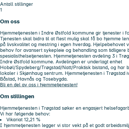
Antall stillinger
1
Om oss
Hjemmetjenesten i Indre Østfold kommune gir tjenester i 
Tjenesten skal bidra til at flest mulig skal få bo hjemme l
på livskvalitet og mestring i egen hverdag. Hjelpebehovet va
behov for avansert sykepleie og behandling som tidligere bl
spesialisthelsetjenesten. Hjemmetjenesten avdeling 3 i Trøgs
Indre Østfold kommune. Avdelingen er underlagt enhet
Hobøl/Spydeberg/Trøgstad/Natt/Praktisk bistand, og har ba
lokaler i Skjønhaug sentrum. Hjemmetjenesten i Trøgstad i
Båstad, Havnås og Tosebygda.
Bli en del av oss i hjemmetjenesten!
Om stillingen
Hjemmetjenesten i Trøgstad søker en engasjert helsefagarbei
Vi har følgende behov:
Vikariat 12,21 %
I hjemmetjenesten legger vi stor vekt på et godt arbeidsmil