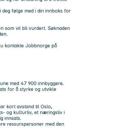
 deg følge med i din innboks for
n som vil bli vurdert. Søknaden
den.
 du kontakte Jobbnorge på
mune med 47 900 innbyggere.
ts for å styrke og utvikle
r kort avstand til Oslo,
- og kulturliv, et næringsliv i
ig innsats.
lere ressurspersoner med den