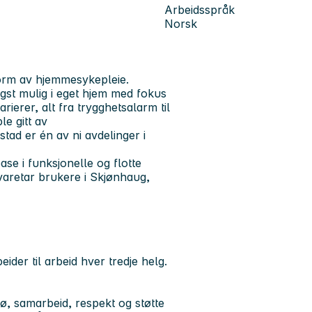
Arbeidsspråk
Norsk
form av hjemmesykepleie.
engst mulig i eget hjem med fokus
rierer, alt fra trygghetsalarm til
e gitt av
tad er én av ni avdelinger i
se i funksjonelle og flotte
varetar brukere i Skjønhaug,
der til arbeid hver tredje helg.
jø, samarbeid, respekt og støtte