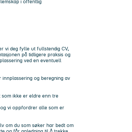
lemskap i offentlig
vi deg fylle ut fullstendig CV,
asjonen på tidligere praksis og
splassering ved en eventuell
ør innplassering og beregning av
st som ikke er eldre enn tre
og vi oppfordrer alle som er
 selv om du som søker har bedt om
tte og får anledning til å trekke