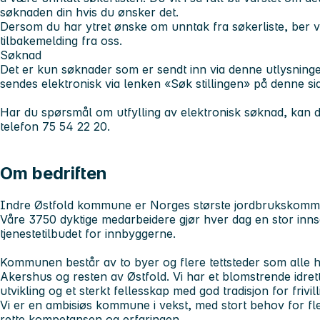
søknaden din hvis du ønsker det.
Dersom du har ytret ønske om unntak fra søkerliste, ber vi
tilbakemelding fra oss.
Søknad
Det er kun søknader som er sendt inn via denne utlysninge
sendes elektronisk via lenken «Søk stillingen» på denne si
Har du spørsmål om utfylling av elektronisk søknad, kan
telefon 75 54 22 20.
Om bedriften
Indre Østfold kommune er Norges største jordbrukskom
Våre 3750 dyktige medarbeidere gjør hver dag en stor innsa
tjenestetilbudet for innbyggerne.
Kommunen består av to byer og flere tettsteder som alle ha
Akershus og resten av Østfold. Vi har et blomstrende idretts
utvikling og et sterkt fellesskap med god tradisjon for frivill
Vi er en ambisiøs kommune i vekst, med stort behov for f
rette kompetansen og erfaringen.