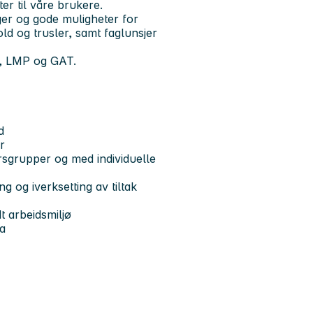
er til våre brukere.
ger og gode muligheter for
ld og trusler, samt faglunsjer
ca, LMP og GAT.
d
r
rsgrupper og med individuelle
 og iverksetting av tiltak
t arbeidsmiljø
ca