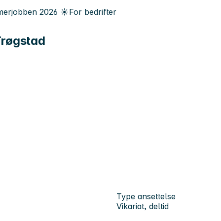
erjobben
2026
☀️
For bedrifter
Trøgstad
Type ansettelse
Vikariat, deltid