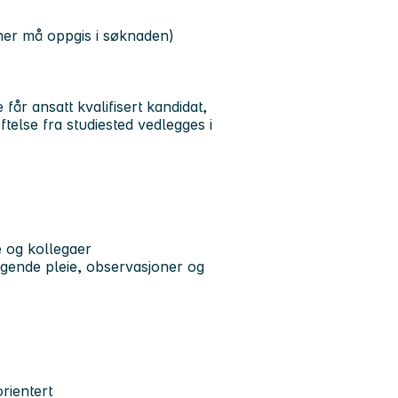
mer må oppgis i søknaden)
får ansatt kvalifisert kandidat,
ftelse fra studiested vedlegges i
e og kollegaer
ggende pleie, observasjoner og
orientert