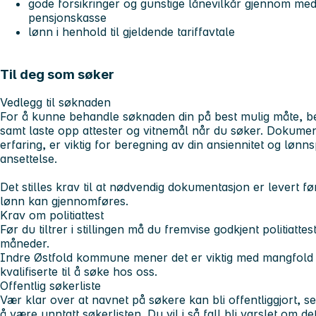
gode forsikringer og gunstige lånevilkår gjennom med
pensjonskasse
lønn i henhold til gjeldende tariffavtale
Til deg som søker
Vedlegg til søknaden
For å kunne behandle søknaden din på best mulig måte, ber 
samt laste opp attester og vitnemål når du søker. Dokument
erfaring, er viktig for beregning av din ansiennitet og lønn
ansettelse.
Det stilles krav til at nødvendig dokumentasjon er levert f
lønn kan gjennomføres.
Krav om politiattest
Før du tiltrer i stillingen må du fremvise godkjent politiatte
måneder.
Indre Østfold kommune mener det er viktig med mangfold 
kvalifiserte til å søke hos oss.
Offentlig søkerliste
Vær klar over at navnet på søkere kan bli offentliggjort,
å være unntatt søkerlisten. Du vil i så fall bli varslet om de