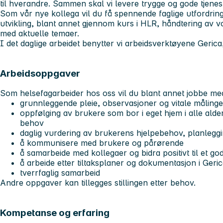
til hverandre. Sammen skal vi levere trygge og gode tjenest
Som vår nye kollega vil du få spennende faglige utfordrin
utvikling, blant annet gjennom kurs i HLR, håndtering av vo
med aktuelle temaer.
I det daglige arbeidet benytter vi arbeidsverktøyene Geri
Arbeidsoppgaver
Som helsefagarbeider hos oss vil du blant annet jobbe me
grunnleggende pleie, observasjoner og vitale målinge
oppfølging av brukere som bor i eget hjem i alle alde
behov
daglig vurdering av brukerens hjelpebehov, planlegging
å kommunisere med brukere og pårørende
å samarbeide med kollegaer og bidra positivt til et god
å arbeide etter tiltaksplaner og dokumentasjon i Geri
tverrfaglig samarbeid
Andre oppgaver kan tillegges stillingen etter behov.
Kompetanse og erfaring