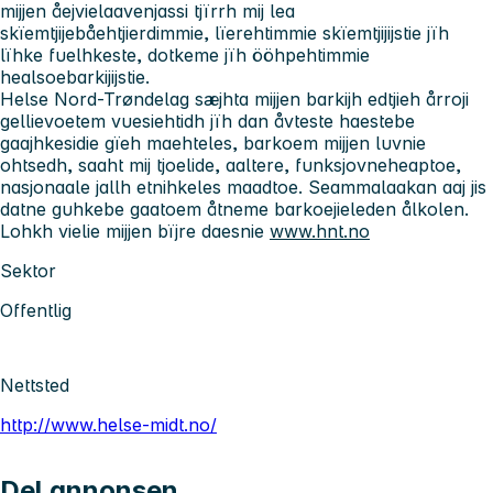
mijjen åejvielaavenjassi tjïrrh mij lea
skïemtjijebåehtjierdimmie, lïerehtimmie skïemtjijijstie jïh
lïhke fuelhkeste, dotkeme jïh ööhpehtimmie
healsoebarkijijstie.
Helse Nord-Trøndelag sæjhta mijjen barkijh edtjieh årroji
gellievoetem vuesiehtidh jïh dan åvteste haestebe
gaajhkesidie gïeh maehteles, barkoem mijjen luvnie
ohtsedh, saaht mij tjoelide, aaltere, funksjovneheaptoe,
nasjonaale jallh etnihkeles maadtoe. Seammalaakan aaj jis
datne guhkebe gaatoem åtneme barkoejieleden ålkolen.
Lohkh vielie mijjen bïjre daesnie
www.hnt.no
Sektor
Offentlig
Nettsted
http://www.helse-midt.no/
Del annonsen