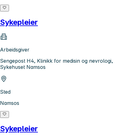
Sykepleier
Arbeidsgiver
Sengepost H4, Klinikk for medisin og nevrologi,
Sykehuset Namsos
Sted
Namsos
Sykepleier