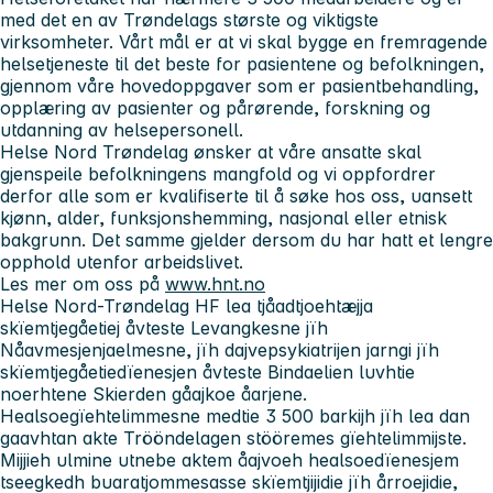
med det en av Trøndelags største og viktigste
virksomheter. Vårt mål er at vi skal bygge en fremragende
helsetjeneste til det beste for pasientene og befolkningen,
gjennom våre hovedoppgaver som er pasientbehandling,
opplæring av pasienter og pårørende, forskning og
utdanning av helsepersonell.
Helse Nord Trøndelag ønsker at våre ansatte skal
gjenspeile befolkningens mangfold og vi oppfordrer
derfor alle som er kvalifiserte til å søke hos oss, uansett
kjønn, alder, funksjonshemming, nasjonal eller etnisk
bakgrunn. Det samme gjelder dersom du har hatt et lengre
opphold utenfor arbeidslivet.
Les mer om oss på
www.hnt.no
Helse Nord-Trøndelag HF lea tjåadtjoehtæjja
skïemtjegåetiej åvteste Levangkesne jïh
Nåavmesjenjaelmesne, jïh dajvepsykiatrijen jarngi jïh
skïemtjegåetiedïenesjen åvteste Bindaelien luvhtie
noerhtene Skierden gåajkoe åarjene.
Healsoegïehtelimmesne medtie 3 500 barkijh jïh lea dan
gaavhtan akte Trööndelagen stööremes gïehtelimmijste.
Mijjieh ulmine utnebe aktem åajvoeh healsoedïenesjem
tseegkedh buaratjommesasse skïemtjijidie jïh årroejidie,