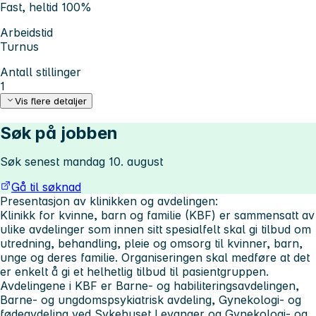
Fast, heltid 100%
Arbeidstid
Turnus
Antall stillinger
1
Vis flere detaljer
Søk på jobben
Søk senest mandag 10. august
Gå til søknad
Presentasjon av klinikken og avdelingen:
Klinikk for kvinne, barn og familie (KBF) er sammensatt av
ulike avdelinger som innen sitt spesialfelt skal gi tilbud om
utredning, behandling, pleie og omsorg til kvinner, barn,
unge og deres familie. Organiseringen skal medføre at det
er enkelt å gi et helhetlig tilbud til pasientgruppen.
Avdelingene i KBF er Barne- og habiliteringsavdelingen,
Barne- og ungdomspsykiatrisk avdeling, Gynekologi- og
fødeavdeling ved Sykehuset Levanger og Gynekologi- og