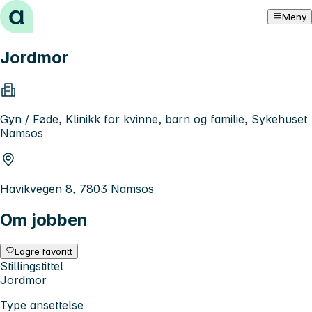
Hopp til innhold
Meny
Jordmor
Gyn / Føde, Klinikk for kvinne, barn og familie, Sykehuset
Namsos
Havikvegen 8, 7803 Namsos
Om jobben
Lagre favoritt
Stillingstittel
Jordmor
Type ansettelse