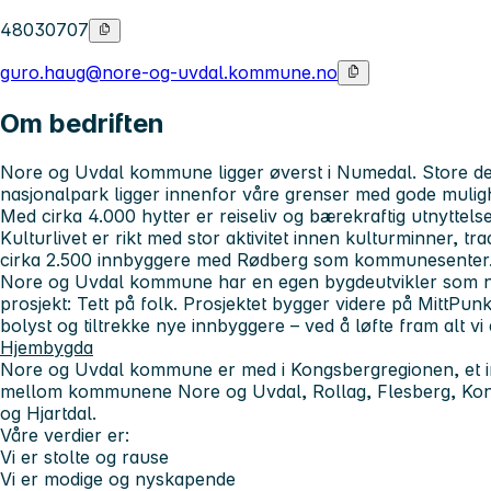
48030707
guro.haug@nore-og-uvdal.kommune.no
Om bedriften
Nore og Uvdal kommune ligger øverst i Numedal. Store d
nasjonalpark ligger innenfor våre grenser med gode muligheter
Med cirka 4.000 hytter er reiseliv og bærekraftig utnyttels
Kulturlivet er rikt med stor aktivitet innen kulturminner, 
cirka 2.500 innbyggere med Rødberg som kommunesenter
Nore og Uvdal kommune har en egen bygdeutvikler som nå g
prosjekt:
Tett på folk
. Prosjektet bygger videre på MittPunkt
bolyst og tiltrekke nye innbyggere – ved å løfte fram alt vi
Hjembygda
Nore og Uvdal kommune er med i Kongsbergregionen, et 
mellom kommunene Nore og Uvdal, Rollag, Flesberg, Kong
og Hjartdal.
Våre verdier er:
Vi er stolte og rause
Vi er modige og nyskapende