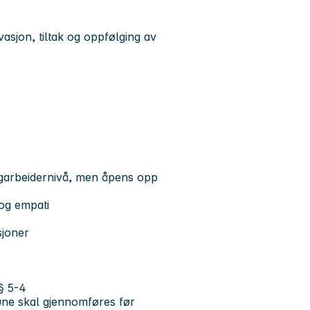
rvasjon, tiltak og oppfølging av
fagarbeidernivå, men åpens opp
og empati
sjoner
 § 5-4
une skal gjennomføres før