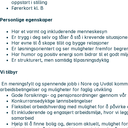
oppstart i stilling
Førerkort kl. B
Personlige egenskaper
Har et varmt og inkluderende menneskesyn
Er trygg i deg selv og tåler å stå i krevende situasjone
Har evne til å skape tillit og bygge relasjoner
Er løsningsorientert og ser muligheter fremfor begre
Har humor og positiv energi som bidrar til et godt mil
Er strukturert, men samtidig tilpasningsdyktig
Vi tilbyr
En meningsfylt og spennende jobb i Nore og Uvdal kom
arbeidsbetingelser og muligheter for faglig utvikling
Gode forsikrings- og pensjonsordninger gjennom vår 
Konkurransedyktige lønnsbetingelser
Fleksibel arbeidshverdag med mulighet for å påvirke
Et inkluderende og engasjert arbeidsmiljø, hvor vi legg
samarbeid
Hjelp til å finne bolig og, dersom aktuelt, mulighet