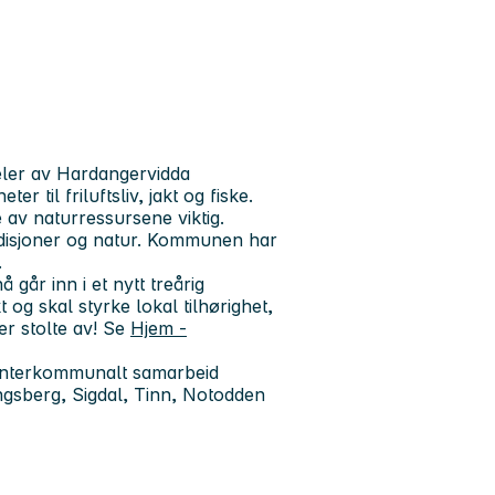
eler av Hardangervidda
 til friluftsliv, jakt og fiske.
e av naturressursene viktig.
tradisjoner og natur. Kommunen har
.
år inn i et nytt treårig
 og skal styrke lokal tilhørighet,
 er stolte av! Se
Hjem -
interkommunalt samarbeid
sberg, Sigdal, Tinn, Notodden