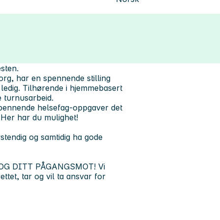
esten.
, har en spennende stilling
 ledig. Tilhørende i hjemmebasert
re turnusarbeid.
spennende helsefag-oppgaver det
 Her har du mulighet!
vstendig og samtidig ha gode
OG DITT PÅGANGSMOT! Vi
ettet, tar og vil ta ansvar for