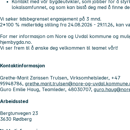
Kontakt med vår bygdeutvikler, som jobber for å styrke
lokalsamfunnet, og som kan bistå deg med å finne de
Vi søker tidsbegrenset engasjement på 3 mnd.
2*100 % midlertidig stilling fra 24.08.2026 - 29.11.26, kan 
For mer informasjon om Nore og Uvdal kommune og mulig
hjembygda.no.
Vi ser frem til å ønske deg velkommen til teamet vårt!
Kontaktinformasjon
Grethe-Marit Zarissen Trulsen, Virksomhetsleder, +47
95948786,
grethe.marit.trulsen@nore-og-uvdal.kommune
Guro Emilie Haug, Teamleder, 48030707,
guro.haug@nor
Arbeidssted
Bergtunvegen 23
3630 Rødberg