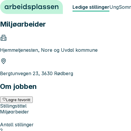
Hopp til innhold
Ledige stillinger
Ung
Somm
Miljøarbeider
Hjemmetjenesten, Nore og Uvdal kommune
Bergtunvegen 23, 3630 Rødberg
Om jobben
Lagre favoritt
Stillingstittel
Miljøarbeider
Antall stillinger
2