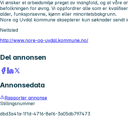
Vi ønsker et arbeidsmiljø preget av mangfold, og at våre an
befolkningen for øvrig. Vi oppfordrer alle som er kvalifiser
alder, funksjonsevne, kjønn eller minoritetsbakgrunn.
Nore og Uvdal kommune aksepterer kun søknader sendt i
Nettsted
http://www.nore-og-uvdal.kommune.no/
Del annonsen
Annonsedata
Rapporter annonse
Stillingsnummer
dbd3a41a-1f1d-4716-8ef6-3a05db797473