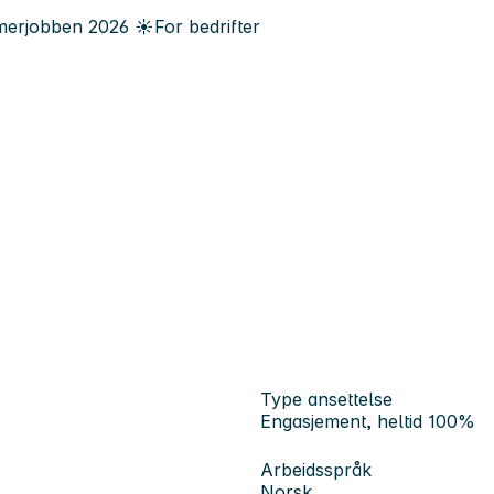
erjobben
2026
☀️
For bedrifter
Type ansettelse
Engasjement, heltid 100%
Arbeidsspråk
Norsk