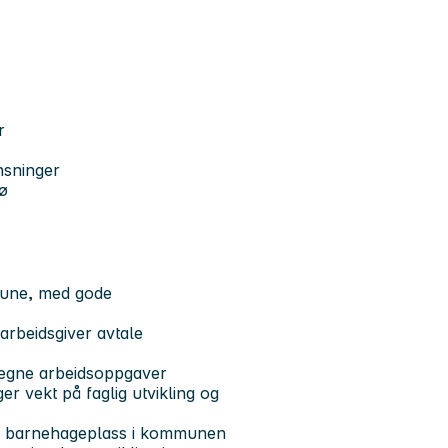
r
nsninger
jø
mune, med gode
arbeidsgiver avtale
 egne arbeidsoppgaver
er vekt på faglig utvikling og
 for barnehageplass i kommunen